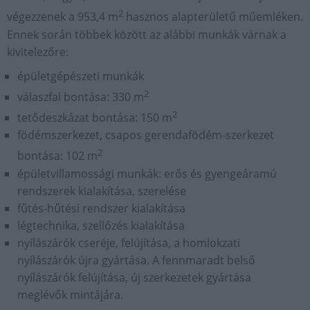
2
végezzenek a 953,4 m
hasznos alapterületű műemléken.
Ennek során többek között az alábbi munkák várnak a
kivitelezőre:
épületgépészeti munkák
2
válaszfal bontása: 330 m
2
tetődeszkázat bontása: 150 m
födémszerkezet, csapos gerendafödém-szerkezet
2
bontása: 102 m
épületvillamossági munkák: erős és gyengeáramú
rendszerek kialakítása, szerelése
fűtés-hűtési rendszer kialakítása
légtechnika, szellőzés kialakítása
nyílászárók cseréje, felújítása, a homlokzati
nyílászárók újra gyártása. A fennmaradt belső
nyílászárók felújítása, új szerkezetek gyártása
meglévők mintájára.