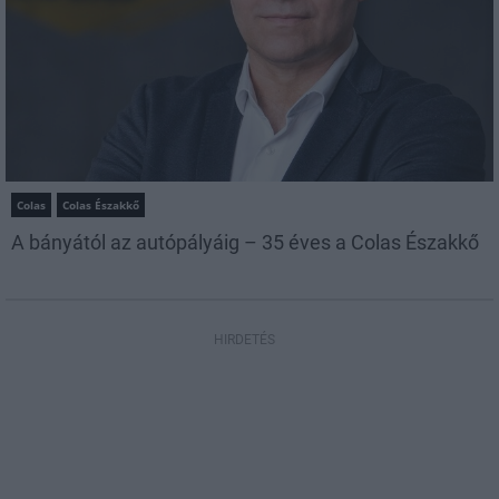
Colas
Colas Északkő
A bányától az autópályáig – 35 éves a Colas Északkő
HIRDETÉS