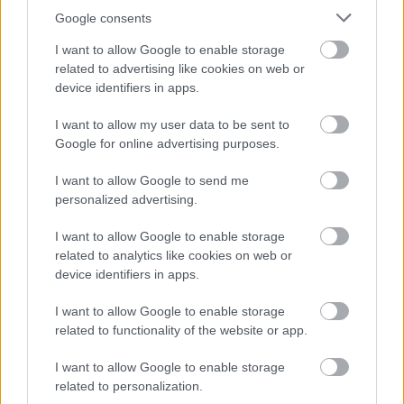
középpontba.
Google consents
I want to allow Google to enable storage
Mi épül?
related to advertising like cookies on web or
device identifiers in apps.
I want to allow my user data to be sent to
Google for online advertising purposes.
I want to allow Google to send me
personalized advertising.
I want to allow Google to enable storage
related to analytics like cookies on web or
device identifiers in apps.
Hódmezővásárhely
iskolaépítés
oktatási beruházás
FERROÉP Zrt.
I want to allow Google to enable storage
Másfélszeresére bővítik Hódmezővásárhely jó hírű
related to functionality of the website or app.
református iskoláját
A Szőnyi Benjámin Általános Iskola fejlesztését a FERROÉP
I want to allow Google to enable storage
kivitelezheti; a munkák csaknem egy évig tartanak majd.
related to personalization.