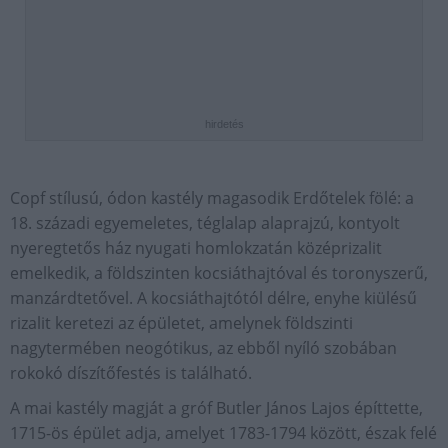
hirdetés
Copf stílusú, ódon kastély magasodik Erdőtelek fölé: a
18. századi egyemeletes, téglalap alaprajzú, kontyolt
nyeregtetős ház nyugati homlokzatán középrizalit
emelkedik, a földszinten kocsiáthajtóval és toronyszerű,
manzárdtetővel. A kocsiáthajtótól délre, enyhe kiülésű
rizalit keretezi az épületet, amelynek földszinti
nagytermében neogótikus, az ebből nyíló szobában
rokokó díszítőfestés is található.
A mai kastély magját a gróf Butler János Lajos építtette,
1715-ös épület adja, amelyet 1783-1794 között, észak felé