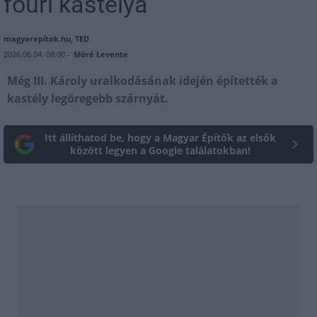
főúri kastélya
magyarepítok.hu, TED
2026.06.04. 08:00 -
Móré Levente
Még III. Károly uralkodásának idején építették a
kastély legöregebb szárnyát.
Itt állíthatod be, hogy a Magyar Építők az elsők
között legyen a Google találatokban!