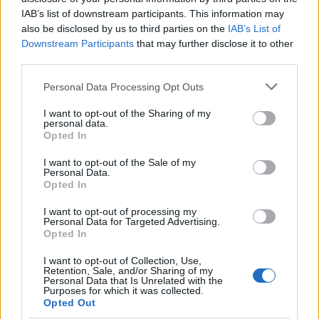
AJÁNLÓ
IAB’s list of downstream participants. This information may
also be disclosed by us to third parties on the
IAB’s List of
Downstream Participants
that may further disclose it to other
Mi épül?
third parties.
Please note that this website/app uses one or more Google
Personal Data Processing Opt Outs
services and may gather and store information including but
not limited to your visit or usage behaviour. You may click to
I want to opt-out of the Sharing of my
personal data.
grant or deny consent to Google and its third-party tags to
Opted In
use your data for below specified purposes in below Google
consent section.
I want to opt-out of the Sale of my
Personal Data.
Opted In
I want to opt-out of processing my
Personal Data for Targeted Advertising.
Opted In
Belváros-Lipótváros
parkfelújítás
játszótér
Város-Teampannon Kereskedelmi és Szolgáltató Kft.
I want to opt-out of Collection, Use,
Retention, Sale, and/or Sharing of my
Újragondolják Lipótváros rejtett, zöld parkját
Personal Data that Is Unrelated with the
Purposes for which it was collected.
Indulhat a Honvéd tér megújításának tervezése, ahol a
Opted Out
klímatudatos gondolkodás és a helyi identitás erősítése kerül a