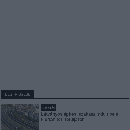
LEGFRISSEBB
Útépítés
Látványos építési szakasz indult be a
Flórián téri felüljárón