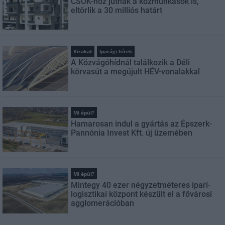
CSOK-hoz jutnak a közmunkások is,
eltörlik a 30 milliós határt
Kirakat
Iparági hírek
A Közvágóhídnál találkozik a Déli
körvasút a megújult HÉV-vonalakkal
Mi épül?
Hamarosan indul a gyártás az Épszerk-
Pannónia Invest Kft. új üzemében
Mi épül?
Mintegy 40 ezer négyzetméteres ipari-
logisztikai központ készült el a fővárosi
agglomerációban