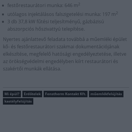
2
festőrestaurátori munka: 646 m
2
utólagos injektálásos falszigetelési munka: 197 m
3 db 37,8 kW fűtési teljesítményű, gázbázisú
abszorpciós hőszivattyú telepítése.
Nyertes ajánlattevő feladata továbbá a műemléki épület
kő- és festőrestaurátori szakmai dokumentációjának
elkészítése, megfelelő hatósági engedélyeztetése, illetve
az örökségvédelmi engedélyben kiírt restaurátori és
szakértői munkák ellátása.
Mi épül?
Erdőtelek
Fenstherm Kontakt Kft.
műemlékfelújítás
kastélyfelújítás