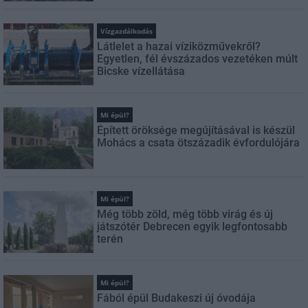
Vízgazdálkodás
Látlelet a hazai víziközművekről?
Egyetlen, fél évszázados vezetéken múlt
Bicske vízellátása
Mi épül?
Épített öröksége megújításával is készül
Mohács a csata ötszázadik évfordulójára
Mi épül?
Még több zöld, még több virág és új
játszótér Debrecen egyik legfontosabb
terén
Mi épül?
Fából épül Budakeszi új óvodája