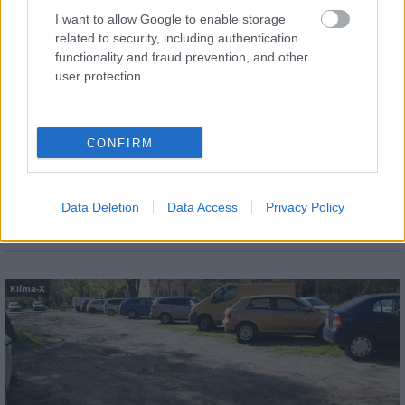
I want to allow Google to enable storage
Elkészült a Liszt Ferenc repülőtér
related to security, including authentication
közelében lévő logisztikai bázis út- és
közműhálózatának fejlesztése
functionality and fraud prevention, and other
user protection.
Paks II.: Mit jelent az 5. blokk új
CONFIRM
mérföldköve a felülvizsgálat
árnyékában?
Data Deletion
Data Access
Privacy Policy
Klíma-X