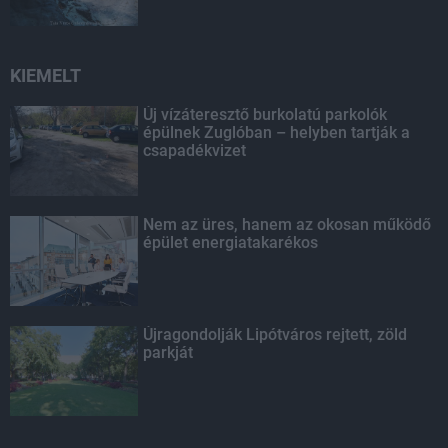
KIEMELT
Új vízáteresztő burkolatú parkolók
épülnek Zuglóban – helyben tartják a
csapadékvizet
Nem az üres, hanem az okosan működő
épület energiatakarékos
Újragondolják Lipótváros rejtett, zöld
parkját