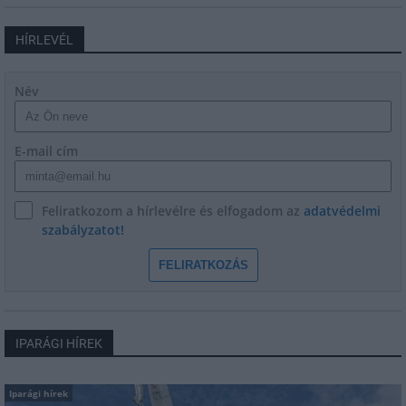
HÍRLEVÉL
Név
E-mail cím
Feliratkozom a hírlevélre és elfogadom az
adatvédelmi
szabályzatot!
FELIRATKOZÁS
IPARÁGI HÍREK
Iparági hírek