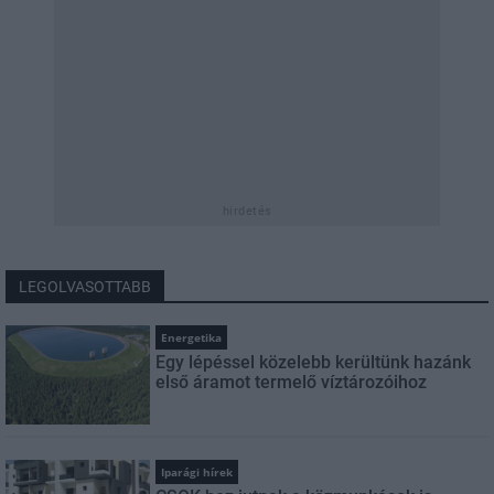
hirdetés
LEGOLVASOTTABB
Energetika
Egy lépéssel közelebb kerültünk hazánk
első áramot termelő víztározóihoz
Iparági hírek