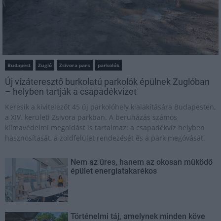
Budapest
Zugló
Zsivora park
parkolók
Új vízáteresztő burkolatú parkolók épülnek Zuglóban
– helyben tartják a csapadékvizet
Keresik a kivitelezőt 45 új parkolóhely kialakítására Budapesten,
a XIV. kerületi Zsivora parkban. A beruházás számos
klímavédelmi megoldást is tartalmaz: a csapadékvíz helyben
hasznosítását, a zöldfelület rendezését és a park megóvását.
Nem az üres, hanem az okosan működő
épület energiatakarékos
Történelmi táj, amelynek minden köve