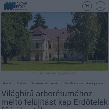
amultemlekei.hu, Google Maps
Mi épül?
Erdőtelek
Fenstherm Kontakt Kft.
műemlékfelújítás
kastélyfelújítás
Világhírű arborétumához
méltó felújítást kap Erdőtelek