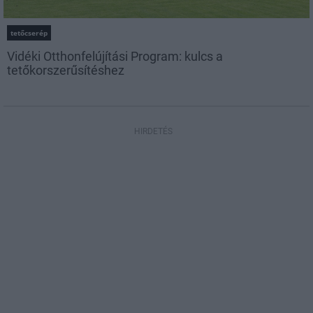
tetőcserép
Vidéki Otthonfelújítási Program: kulcs a
tetőkorszerűsítéshez
HIRDETÉS