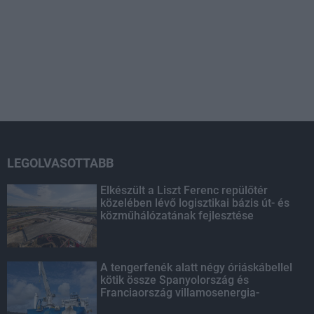
LEGOLVASOTTABB
Elkészült a Liszt Ferenc repülőtér
közelében lévő logisztikai bázis út- és
közműhálózatának fejlesztése
A tengerfenék alatt négy óriáskábellel
kötik össze Spanyolország és
Franciaország villamosenergia-
hálózatát