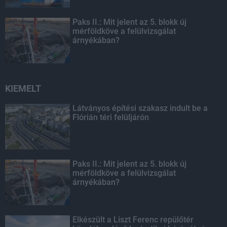
Paks II.: Mit jelent az 5. blokk új
mérföldköve a felülvizsgálat
árnyékában?
KIEMELT
Látványos építési szakasz indult be a
Flórián téri felüljárón
Paks II.: Mit jelent az 5. blokk új
mérföldköve a felülvizsgálat
árnyékában?
Elkészült a Liszt Ferenc repülőtér