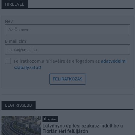
HÍRLEVÉL
Név
E-mail cím
Feliratkozom a hírlevélre és elfogadom az
adatvédelmi
szabályzatot!
FELIRATKOZÁS
LEGFRISSEBB
Útépítés
Látványos építési szakasz indult be a
Flórián téri felüljárón