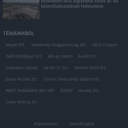
közelében lévő logisztikai bázis út- és
közműhálózatának fejlesztése
TÉMÁINKBÓL
Mapei Kft.
Swietelsky Magyarország Kft.
KÉSZ Csoport
ZÁÉV Építőipari Zrt.
M3-as metró
A-Híd Zrt.
Szabadics Group
Ke-Víz 21 Zrt.
Market Építő Zrt.
Duna Aszfalt Zrt.
Terrán Tetőcserép Gyártó Kft.
WEST HUNGÁRIA BAU Kft.
ÉVOSZ
Hunép Zrt.
Colas Alterra Zrt.
Impresszum
Szerzői jogok