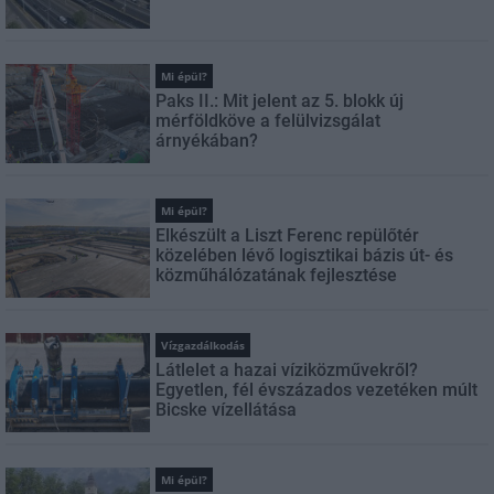
Mi épül?
Paks II.: Mit jelent az 5. blokk új
mérföldköve a felülvizsgálat
árnyékában?
Mi épül?
Elkészült a Liszt Ferenc repülőtér
közelében lévő logisztikai bázis út- és
közműhálózatának fejlesztése
Vízgazdálkodás
Látlelet a hazai víziközművekről?
Egyetlen, fél évszázados vezetéken múlt
Bicske vízellátása
Mi épül?