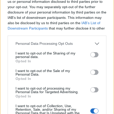
us or personal information disclosed to third parties prior to
Tető, ami évtizedeken át gondoskodik a családról
your opt-out. You may separately opt-out of the further
disclosure of your personal information by third parties on the
Kirakat
IAB’s list of downstream participants. This information may
also be disclosed by us to third parties on the
IAB’s List of
Downstream Participants
that may further disclose it to other
third parties.
Please note that this website/app uses one or more Google
Personal Data Processing Opt Outs
services and may gather and store information including but
not limited to your visit or usage behaviour. You may click to
I want to opt-out of the Sharing of my
personal data.
grant or deny consent to Google and its third-party tags to
Opted In
use your data for below specified purposes in below Google
consent section.
I want to opt-out of the Sale of my
Personal Data.
Opted In
Döntsön könnyedén: válassza az akciós Synus
I want to opt-out of processing my
tetőcserepet!
Personal Data for Targeted Advertising.
Opted In
Kirakat
I want to opt-out of Collection, Use,
Retention, Sale, and/or Sharing of my
Personal Data that Is Unrelated with the