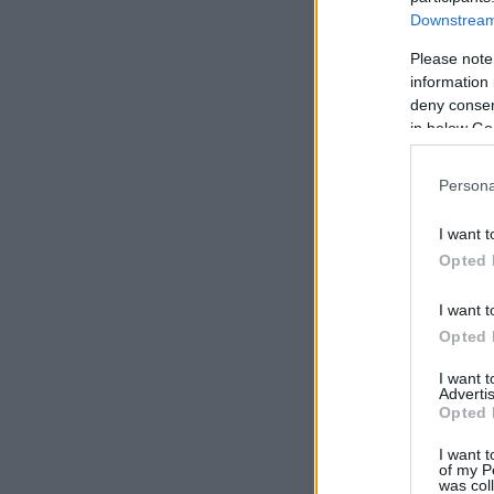
Downstream 
Please note
information 
deny consent
in below Go
Persona
I want t
Opted 
I want t
Opted 
I want 
Advertis
Opted 
I want t
of my P
was col