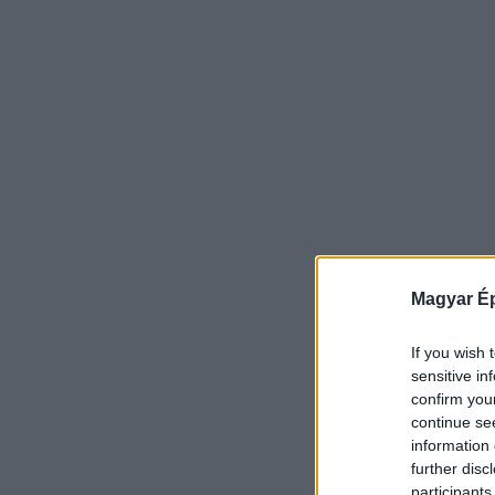
Magyar Ép
If you wish 
sensitive in
confirm you
continue se
information 
further disc
participants