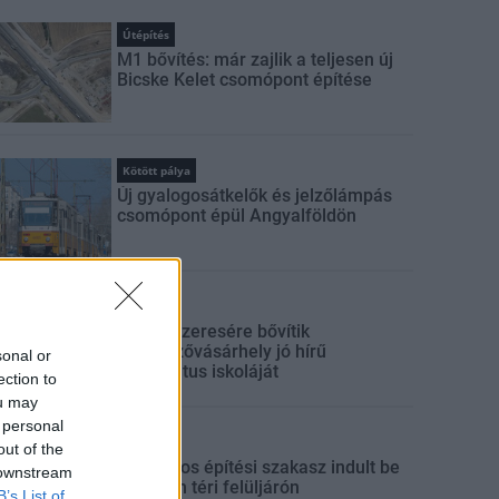
Útépítés
M1 bővítés: már zajlik a teljesen új
Bicske Kelet csomópont építése
Kötött pálya
Új gyalogosátkelők és jelzőlámpás
csomópont épül Angyalföldön
Mi épül?
Másfélszeresére bővítik
Hódmezővásárhely jó hírű
sonal or
református iskoláját
ection to
ou may
 personal
Útépítés
out of the
Látványos építési szakasz indult be
 downstream
a Flórián téri felüljárón
B’s List of