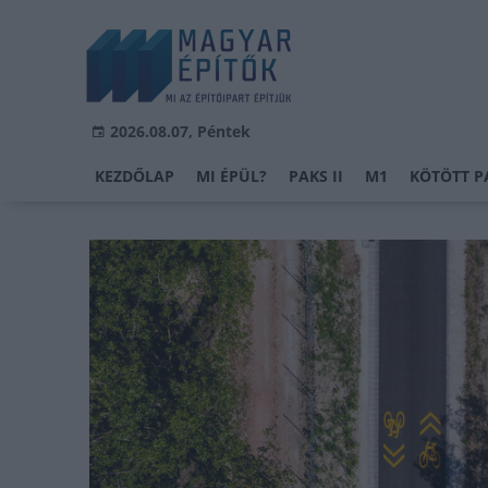
2026.08.07, Péntek
KEZDŐLAP
MI ÉPÜL?
PAKS II
M1
KÖTÖTT P