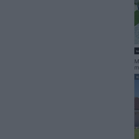
t
M
m
K