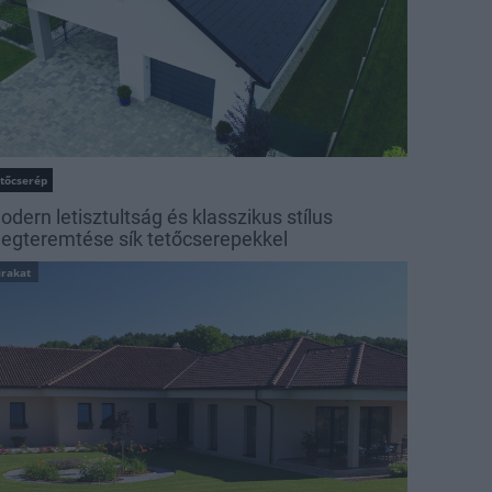
etőcserép
odern letisztultság és klasszikus stílus
egteremtése sík tetőcserepekkel
irakat