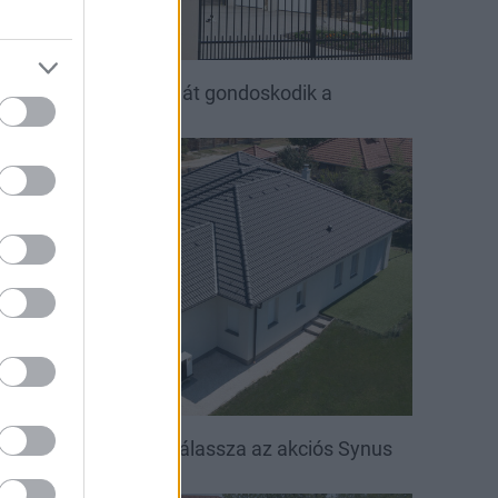
ető, ami évtizedeken át gondoskodik a
saládról
irakat
öntsön könnyedén: válassza az akciós Synus
etőcserepet!