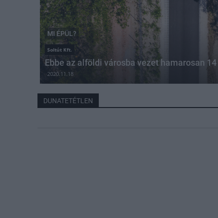
MI ÉPÜL?
Soltút Kft.
Ebbe az alföldi városba vezet hamarosan 14 
2020.11.18
DUNATETÉTLEN