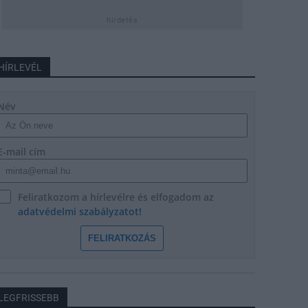
hirdetés
HÍRLEVÉL
Név
E-mail cím
Feliratkozom a hírlevélre és elfogadom az
adatvédelmi szabályzatot!
FELIRATKOZÁS
LEGFRISSEBB