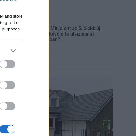
er and store
Mi épül?
to grant or
Paks II.: Mit jelent az 5. blokk új
ed purposes
mérföldköve a felülvizsgálat
árnyékában?
KIRAKAT
irakat