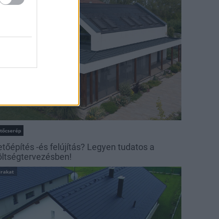
irakat
etőcserép
etőépítés -és felújítás? Legyen tudatos a
öltségtervezésben!
irakat