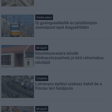
Kötött pálya
Új gyalogosátkelők és jelzőlámpás
csomópont épül Angyalföldön
Mi épül?
Másfélszeresére bővítik
Hódmezővásárhely jó hírű református
iskoláját
Útépítés
Látványos építési szakasz indult be a
Flórián téri felüljárón
Mi épül?