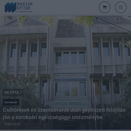
MI ÉPÜL?
Soroksár
Csőtörések és üzemzavarok után gépészeti felújítás
jön a soroksári egészségügyi intézménybe
2026.05.15