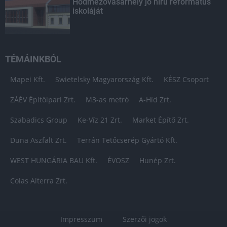
Hódmezővásárhely jó hírű református
iskoláját
TÉMÁINKBÓL
Mapei Kft.
Swietelsky Magyarország Kft.
KÉSZ Csoport
ZÁÉV Építőipari Zrt.
M3-as metró
A-Híd Zrt.
Szabadics Group
Ke-Víz 21 Zrt.
Market Építő Zrt.
Duna Aszfalt Zrt.
Terrán Tetőcserép Gyártó Kft.
WEST HUNGÁRIA BAU Kft.
ÉVOSZ
Hunép Zrt.
Colas Alterra Zrt.
Impresszum
Szerzői jogok