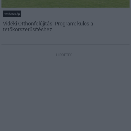
tetőcserép
Vidéki Otthonfelújítási Program: kulcs a
tetőkorszerűsítéshez
HIRDETÉS