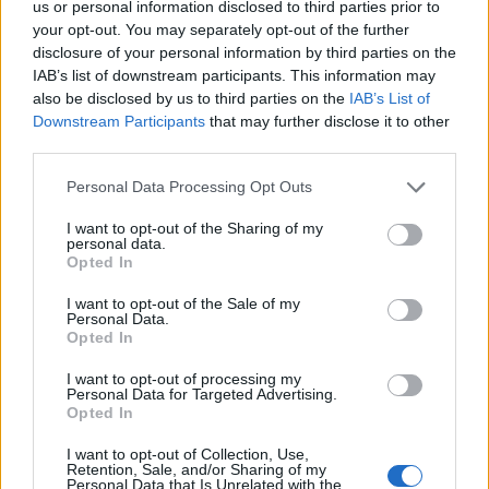
us or personal information disclosed to third parties prior to
Tető, ami évtizedeken át gondoskodik a családról
your opt-out. You may separately opt-out of the further
disclosure of your personal information by third parties on the
Kirakat
IAB’s list of downstream participants. This information may
also be disclosed by us to third parties on the
IAB’s List of
Downstream Participants
that may further disclose it to other
third parties.
Please note that this website/app uses one or more Google
Personal Data Processing Opt Outs
services and may gather and store information including but
not limited to your visit or usage behaviour. You may click to
I want to opt-out of the Sharing of my
personal data.
grant or deny consent to Google and its third-party tags to
Opted In
use your data for below specified purposes in below Google
consent section.
I want to opt-out of the Sale of my
Personal Data.
Opted In
Döntsön könnyedén: válassza az akciós Synus
I want to opt-out of processing my
tetőcserepet!
Personal Data for Targeted Advertising.
Opted In
Kirakat
I want to opt-out of Collection, Use,
Retention, Sale, and/or Sharing of my
Personal Data that Is Unrelated with the