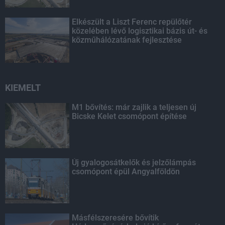
Elkészült a Liszt Ferenc repülőtér
közelében lévő logisztikai bázis út- és
közműhálózatának fejlesztése
KIEMELT
M1 bővítés: már zajlik a teljesen új
Bicske Kelet csomópont építése
Új gyalogosátkelők és jelzőlámpás
csomópont épül Angyalföldön
Másfélszeresére bővítik