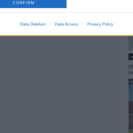
CONFIRM
Data Deletion
Data Access
Privacy Policy
t
M
m
K