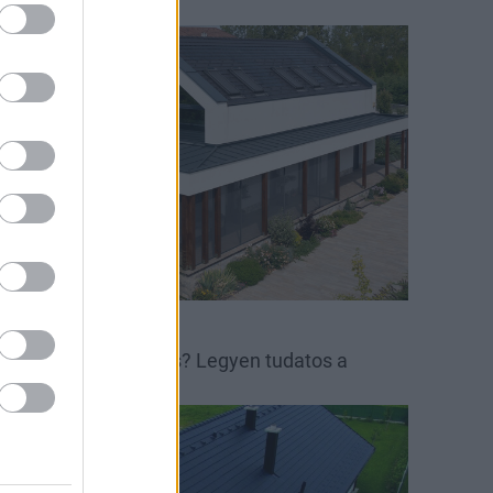
etőcserepet!
irakat
etőcserép
etőépítés -és felújítás? Legyen tudatos a
öltségtervezésben!
irakat