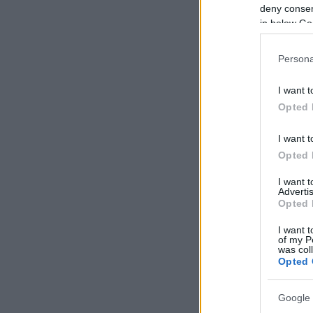
deny consent
in below Go
Persona
I want t
Opted 
I want t
Opted 
I want 
Advertis
Opted 
I want t
of my P
was col
Opted 
Google 