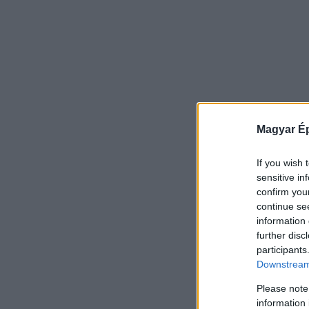
Magyar Ép
If you wish 
sensitive in
confirm you
continue se
information 
further disc
participants
Downstream 
Please note
information 