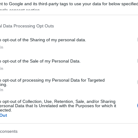
 to Google and its third-party tags to use your data for below specifi
ogle consent section.
l Data Processing Opt Outs
T
c
o opt-out of the Sharing of my personal data.
In
K
o opt-out of the Sale of my Personal Data.
In
to opt-out of processing my Personal Data for Targeted
ing.
In
o opt-out of Collection, Use, Retention, Sale, and/or Sharing
ersonal Data that Is Unrelated with the Purposes for which it
lected.
Out
consents
D