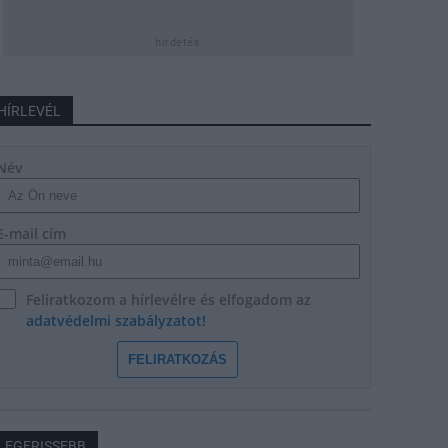
hirdetés
HÍRLEVÉL
Név
E-mail cím
Feliratkozom a hírlevélre és elfogadom az
adatvédelmi szabályzatot!
FELIRATKOZÁS
LEGFRISSEBB