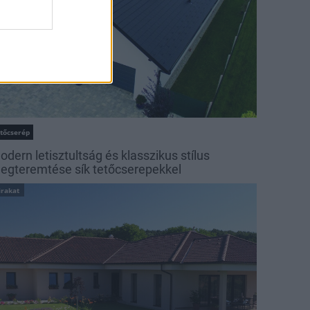
etőcserép
odern letisztultság és klasszikus stílus
egteremtése sík tetőcserepekkel
irakat