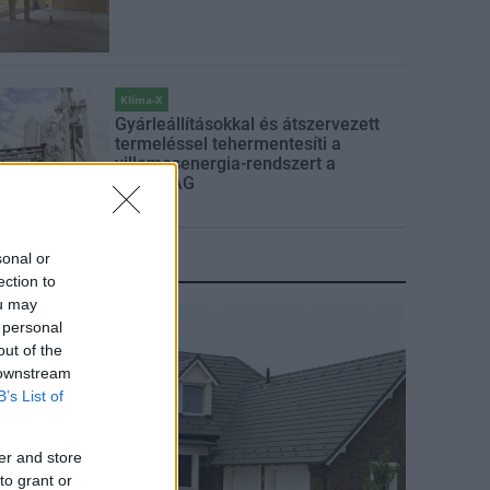
Klíma-X
Gyárleállításokkal és átszervezett
termeléssel tehermentesíti a
villamosenergia-rendszert a
STRABAG
sonal or
KIRAKAT
ection to
ou may
irakat
 personal
out of the
 downstream
B’s List of
er and store
to grant or