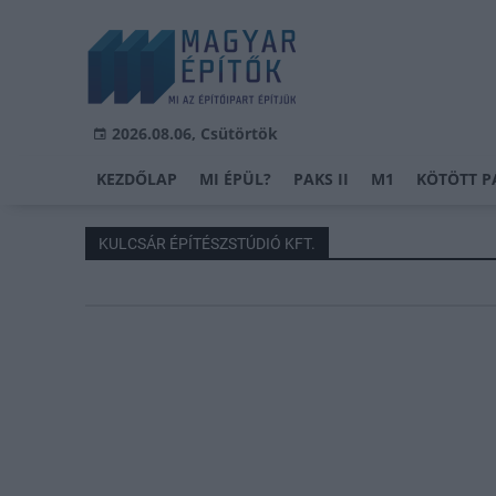
2026.08.06, Csütörtök
KEZDŐLAP
MI ÉPÜL?
PAKS II
M1
KÖTÖTT P
KULCSÁR ÉPÍTÉSZSTÚDIÓ KFT.