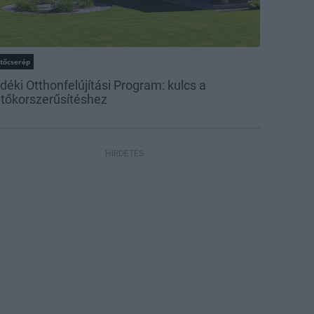
etőcserép
déki Otthonfelújítási Program: kulcs a
etőkorszerűsítéshez
HIRDETÉS