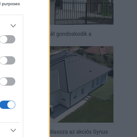
ed purposes
ető, ami évtizedeken át gondoskodik a
saládról
irakat
öntsön könnyedén: válassza az akciós Synus