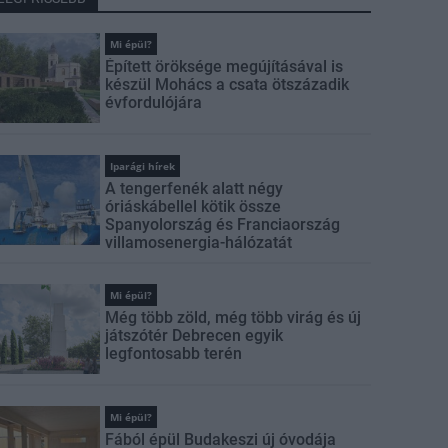
Mi épül?
Épített öröksége megújításával is
készül Mohács a csata ötszázadik
évfordulójára
Iparági hírek
A tengerfenék alatt négy
óriáskábellel kötik össze
Spanyolország és Franciaország
villamosenergia-hálózatát
Mi épül?
Még több zöld, még több virág és új
játszótér Debrecen egyik
legfontosabb terén
Mi épül?
Fából épül Budakeszi új óvodája