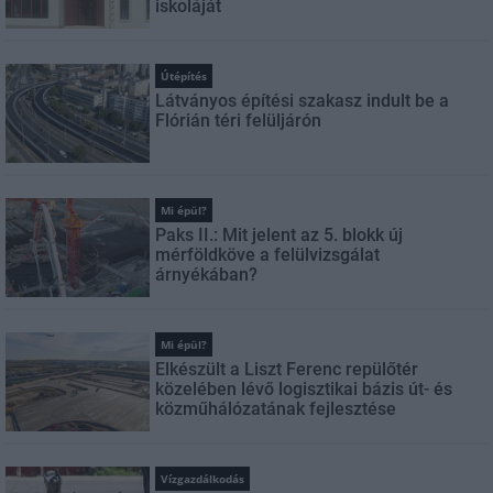
iskoláját
Útépítés
Látványos építési szakasz indult be a
Flórián téri felüljárón
Mi épül?
Paks II.: Mit jelent az 5. blokk új
mérföldköve a felülvizsgálat
árnyékában?
Mi épül?
Elkészült a Liszt Ferenc repülőtér
közelében lévő logisztikai bázis út- és
közműhálózatának fejlesztése
Vízgazdálkodás