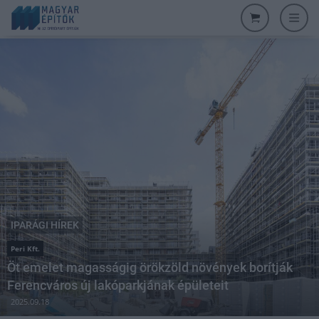
IPARÁGI HÍREK
Peri Kft.
Öt emelet magasságig örökzöld növények borítják
Ferencváros új lakóparkjának épületeit
2025.09.18