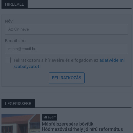
HÍRLEVÉL
Név
E-mail cím
Feliratkozom a hírlevélre és elfogadom az
adatvédelmi
szabályzatot!
FELIRATKOZÁS
LEGFRISSEBB
Mi épül?
Másfélszeresére bővítik
Hódmezővásárhely jó hírű református