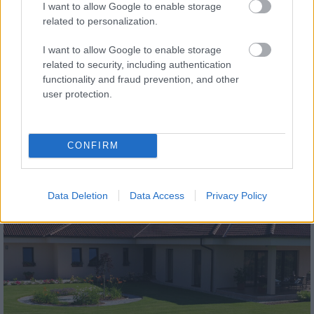
I want to allow Google to enable storage
related to personalization.
I want to allow Google to enable storage
related to security, including authentication
functionality and fraud prevention, and other
tetőcserép
user protection.
Modern letisztultság és klasszikus stílus
megteremtése sík tetőcserepekkel
CONFIRM
Kirakat
Data Deletion
Data Access
Privacy Policy