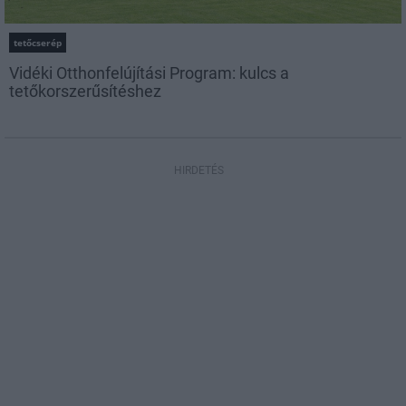
tetőcserép
Vidéki Otthonfelújítási Program: kulcs a
tetőkorszerűsítéshez
HIRDETÉS