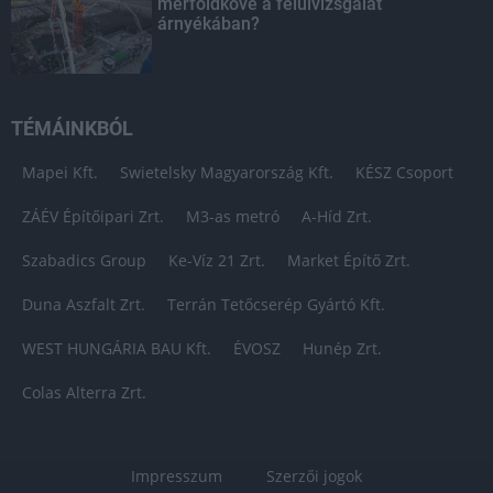
mérföldköve a felülvizsgálat
árnyékában?
TÉMÁINKBÓL
Mapei Kft.
Swietelsky Magyarország Kft.
KÉSZ Csoport
ZÁÉV Építőipari Zrt.
M3-as metró
A-Híd Zrt.
Szabadics Group
Ke-Víz 21 Zrt.
Market Építő Zrt.
Duna Aszfalt Zrt.
Terrán Tetőcserép Gyártó Kft.
WEST HUNGÁRIA BAU Kft.
ÉVOSZ
Hunép Zrt.
Colas Alterra Zrt.
Impresszum
Szerzői jogok