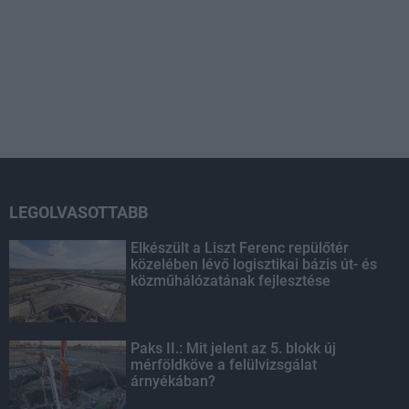
LEGOLVASOTTABB
Elkészült a Liszt Ferenc repülőtér
közelében lévő logisztikai bázis út- és
közműhálózatának fejlesztése
Paks II.: Mit jelent az 5. blokk új
mérföldköve a felülvizsgálat
árnyékában?