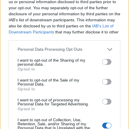
us or personal information disclosed to third parties prior to
Tető, ami évtizedeken át gondoskodik a családról
your opt-out. You may separately opt-out of the further
disclosure of your personal information by third parties on the
Kirakat
IAB’s list of downstream participants. This information may
also be disclosed by us to third parties on the
IAB’s List of
Downstream Participants
that may further disclose it to other
third parties.
Please note that this website/app uses one or more Google
Personal Data Processing Opt Outs
services and may gather and store information including but
not limited to your visit or usage behaviour. You may click to
I want to opt-out of the Sharing of my
personal data.
grant or deny consent to Google and its third-party tags to
Opted In
use your data for below specified purposes in below Google
consent section.
I want to opt-out of the Sale of my
Personal Data.
Opted In
Döntsön könnyedén: válassza az akciós Synus
I want to opt-out of processing my
tetőcserepet!
Personal Data for Targeted Advertising.
Opted In
Kirakat
I want to opt-out of Collection, Use,
Retention, Sale, and/or Sharing of my
Personal Data that Is Unrelated with the