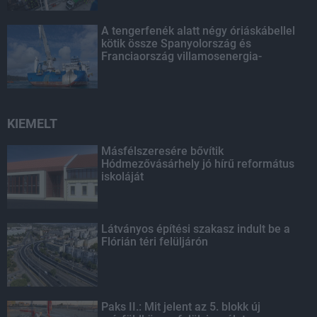
A tengerfenék alatt négy óriáskábellel
kötik össze Spanyolország és
Franciaország villamosenergia-
hálózatát
KIEMELT
Másfélszeresére bővítik
Hódmezővásárhely jó hírű református
iskoláját
Látványos építési szakasz indult be a
Flórián téri felüljárón
Paks II.: Mit jelent az 5. blokk új