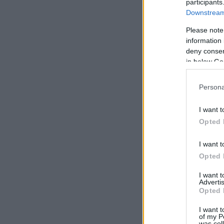
participants
Downstream 
Please note
information 
deny consent
in below Go
Persona
I want t
Opted 
I want t
Opted 
I want 
Advertis
Opted 
I want t
of my P
was col