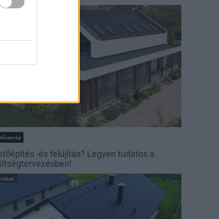
irakat
etőcserép
etőépítés -és felújítás? Legyen tudatos a
öltségtervezésben!
irakat