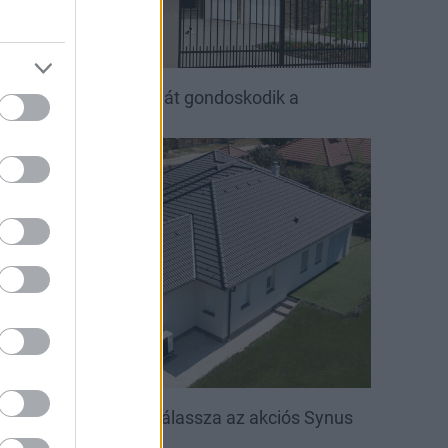
ető, ami évtizedeken át gondoskodik a
saládról
irakat
öntsön könnyedén: válassza az akciós Synus
etőcserepet!