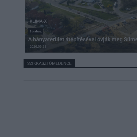
KLÍMA-X
Strabag
A bányaterület átépítésével óvják meg Süme
2026.05.31
SZIKKASZTÓMEDENCE