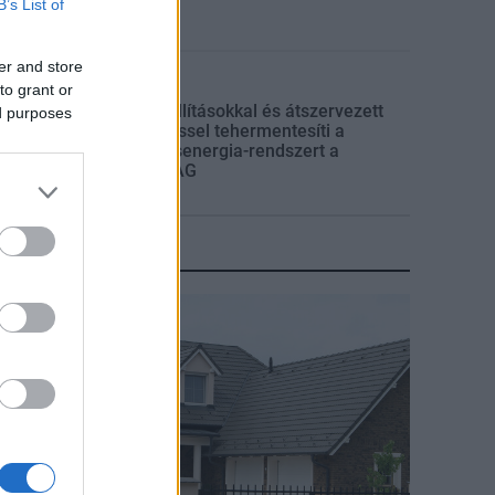
B’s List of
er and store
Klíma-X
to grant or
Gyárleállításokkal és átszervezett
ed purposes
termeléssel tehermentesíti a
villamosenergia-rendszert a
STRABAG
KIRAKAT
irakat