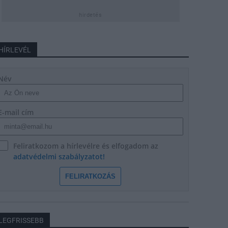
hirdetés
HÍRLEVÉL
Név
E-mail cím
Feliratkozom a hírlevélre és elfogadom az
adatvédelmi szabályzatot!
FELIRATKOZÁS
LEGFRISSEBB