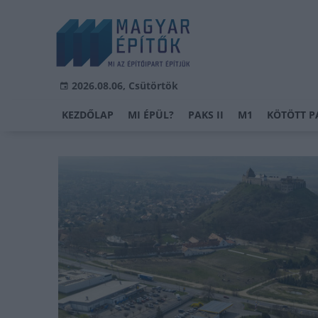
2026.08.06, Csütörtök
KEZDŐLAP
MI ÉPÜL?
PAKS II
M1
KÖTÖTT P