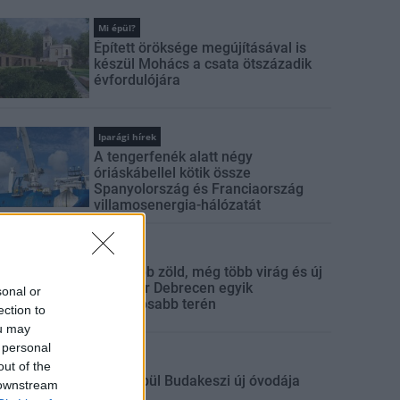
Mi épül?
Épített öröksége megújításával is
készül Mohács a csata ötszázadik
évfordulójára
Iparági hírek
A tengerfenék alatt négy
óriáskábellel kötik össze
Spanyolország és Franciaország
villamosenergia-hálózatát
Mi épül?
Még több zöld, még több virág és új
játszótér Debrecen egyik
sonal or
legfontosabb terén
ection to
ou may
 personal
Mi épül?
out of the
Fából épül Budakeszi új óvodája
 downstream