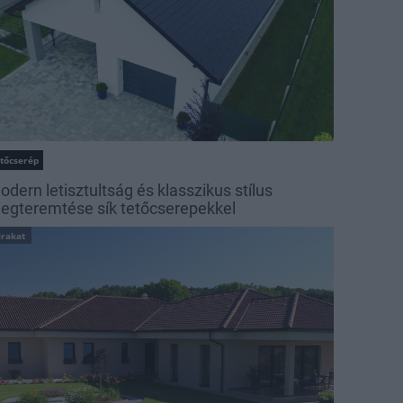
etőcserép
odern letisztultság és klasszikus stílus
egteremtése sík tetőcserepekkel
irakat