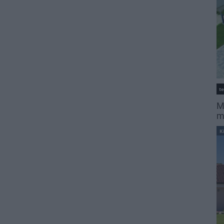
t
M
m
K