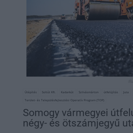
Ill
Útépítés
Soltút Kft.
Kadarkút
Szilvásmárton
útfelújítás
Juta
Terület- és Településfejlesztési Operatív Program (TOP)
Somogy vármegyei útfelú
négy- és ötszámjegyű ut