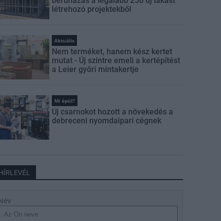
beruházás a legalább 250 új lakást
létrehozó projektekből
Aktuális
Nem terméket, hanem kész kertet
mutat - Új szintre emeli a kertépítést
a Leier győri mintakertje
Mi épül?
Új csarnokot hozott a növekedés a
debreceni nyomdaipari cégnek
HÍRLEVÉL
Név