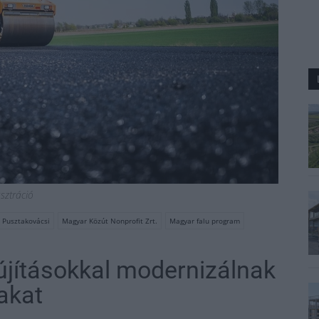
usztráció
Pusztakovácsi
Magyar Közút Nonprofit Zrt.
Magyar falu program
jításokkal modernizálnak
akat