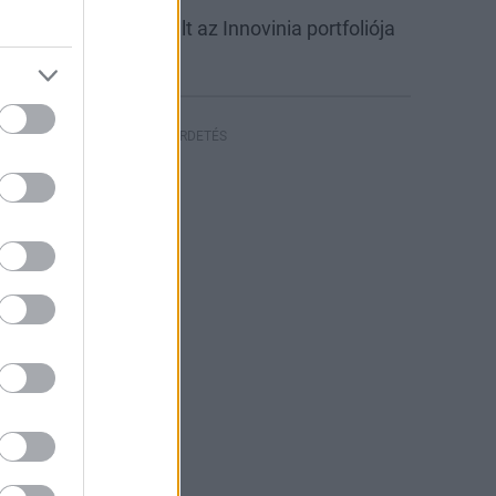
abb csarnokkal bővült az Innovinia portfoliója
yíregyházán
HIRDETÉS