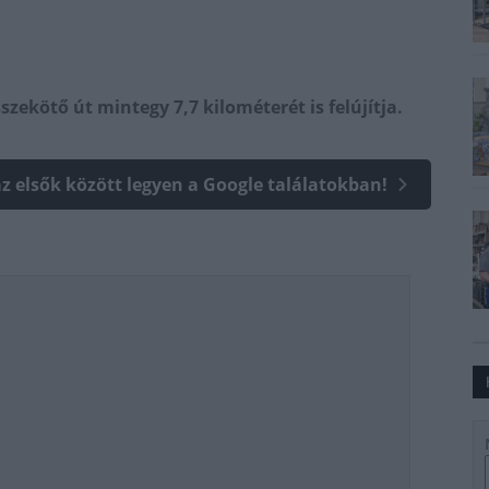
zekötő út mintegy 7,7 kilométerét is felújítja.
az elsők között legyen a Google találatokban!