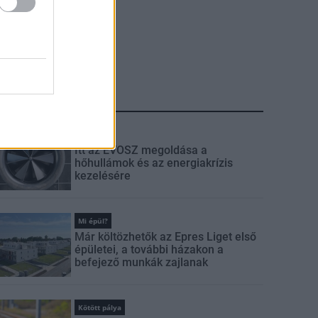
LEGFRISSEBB
Klíma-X
Itt az ÉVOSZ megoldása a
hőhullámok és az energiakrízis
kezelésére
Mi épül?
Már költözhetők az Epres Liget első
épületei, a további házakon a
befejező munkák zajlanak
Kötött pálya