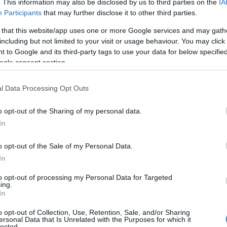
. This information may also be disclosed by us to third parties on the
IA
Participants
that may further disclose it to other third parties.
 that this website/app uses one or more Google services and may gath
including but not limited to your visit or usage behaviour. You may click 
Co
 to Google and its third-party tags to use your data for below specifi
ogle consent section.
A
É
l Data Processing Opt Outs
Ip
o opt-out of the Sharing of my personal data.
In
o opt-out of the Sale of my Personal Data.
In
to opt-out of processing my Personal Data for Targeted
ing.
In
o opt-out of Collection, Use, Retention, Sale, and/or Sharing
ersonal Data that Is Unrelated with the Purposes for which it
I
si között így vezet az út
lected.