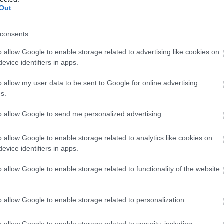
Out
Új
N
arkút közötti több mint öt kilométeres pálya, amit
consents
lletve a szilvásszentmártoni bekötőút is megújul: a
o allow Google to enable storage related to advertising like cookies on
n történik majd munka, szintén a
Soltút Kft.
evice identifiers in apps.
o allow my user data to be sent to Google for online advertising
s.
to allow Google to send me personalized advertising.
o allow Google to enable storage related to analytics like cookies on
evice identifiers in apps.
o allow Google to enable storage related to functionality of the website
o allow Google to enable storage related to personalization.
o allow Google to enable storage related to security, including