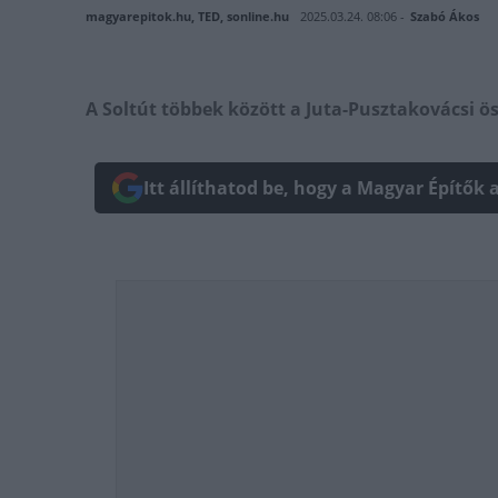
magyarepitok.hu, TED, sonline.hu
2025.03.24. 08:06 -
Szabó Ákos
A Soltút többek között a Juta-Pusztakovácsi öss
Itt állíthatod be, hogy a Magyar Építők 