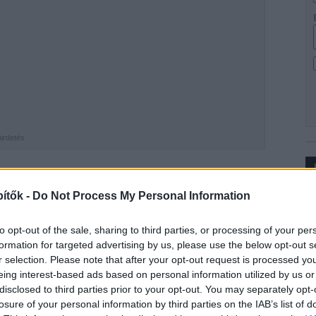
hirdetés
amarosan kezdődő útfelújításról az állami
Magyar
ítők -
Do Not Process My Personal Information
Ip
 lap összefoglalója három projektet is kiemel. Ezek
ében, a Jutát Pusztakovácsival összekötő úton: a
to opt-out of the sale, sharing to third parties, or processing of your per
új aszfaltot az útburkolat. Mint korábban, is
formation for targeted advertising by us, please use the below opt-out s
s mutatják, ezt a fejlesztést a
Soltút Kft.
kivitelezi.
r selection. Please note that after your opt-out request is processed y
eing interest-based ads based on personal information utilized by us or
disclosed to third parties prior to your opt-out. You may separately opt-
losure of your personal information by third parties on the IAB’s list of