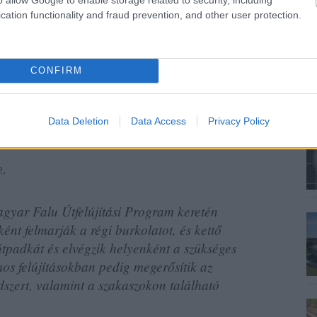
cation functionality and fraud prevention, and other user protection.
CONFIRM
Data Deletion
Data Access
Privacy Policy
zigetvár összekötő
e,
Magyar Falu Útfelújítási Program keretén
ént felmarják a régi burkolatot, és kettő
 útpadkát és elvégzik helyenként a szükséges
mos felújításokban pedig megerősítik az
endszert, valamint a szakaszokon található