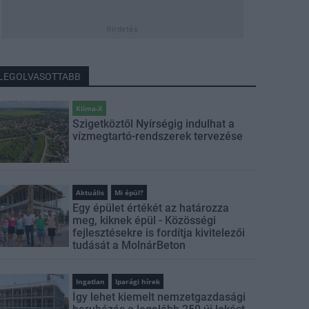
hirdetés
LEGOLVASOTTABB
Klíma-X
Szigetköztől Nyírségig indulhat a
vízmegtartó-rendszerek tervezése
Aktuális
Mi épül?
Egy épület értékét az határozza
meg, kiknek épül - Közösségi
fejlesztésekre is fordítja kivitelezői
tudását a MolnárBeton
Ingatlan
Iparági hírek
Így lehet kiemelt nemzetgazdasági