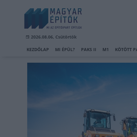
2026.08.06, Csütörtök
KEZDŐLAP
MI ÉPÜL?
PAKS II
M1
KÖTÖTT P