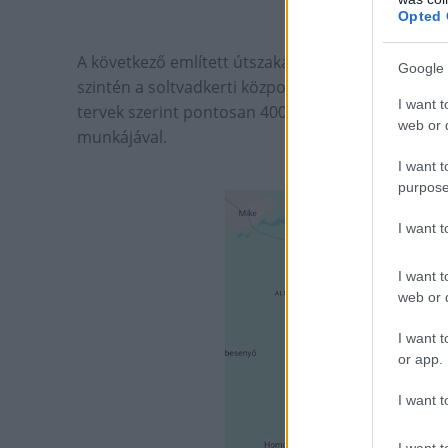
Opted 
A következő említett útszakasz a Szigetvár és Kad
Google 
szintén a soltvadkerti központú cég modernizál, i
I want t
tervek szerint pontosan 4000 méter hosszúságba
web or d
munkájával.
I want t
purpose
I want 
I want t
web or d
I want t
or app.
I want t
I want t