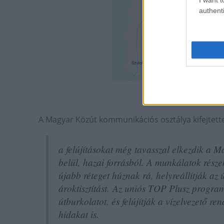
authenti
A Kadarkút-S
A Magyar Közút kommunikációs osztálya kifejtett
a felújításokat még tavasszal elkezdik a 
belül, hazai forrásból. A munkálatok részek
újabb réteget húznak rá, helyreállítják az
ároktisztítást. Az uniós TOP Plusz progra
útburkolatot, és felújítják a vízelvezető r
hidakat is.