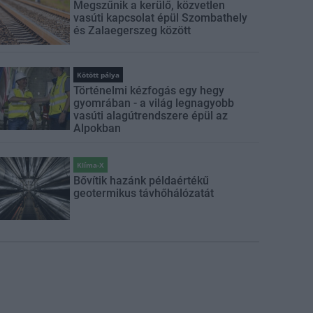
Megszűnik a kerülő, közvetlen
vasúti kapcsolat épül Szombathely
és Zalaegerszeg között
Kötött pálya
Történelmi kézfogás egy hegy
gyomrában - a világ legnagyobb
vasúti alagútrendszere épül az
Alpokban
Klíma-X
Bővítik hazánk példaértékű
geotermikus távhőhálózatát