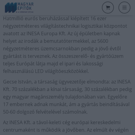
Hatmillió eurós beruházással kiépített 16 ezer
négyzetméteres világítástechnikai logisztikai központot
avatott az INESA Europa Kft. Az új épületben kapnak
helyet az irodák a bemutatótermekkel, az 5600
négyzetméteres üzemcsarnokban pedig a jövő évtől
gyártást is terveznek. Az összeszerelő- és gyártóüzem
teljes Európát látja majd el ipari és lakossági
felhasználású LED világítóeszközökkel.
Gecse István, a társaság ügyvezetője elmondta: az INESA
Kft. 70 százalékban a kínai társaság, 30 százalékban pedig
egy magyar magánszemély tulajdonában van. Egyelőre
17 embernek adnak munkát, ám a gyártás beindításával
50-60 dolgozó felvételével számolnak.
Az INESA Kft. a távol-keleti cég európai kereskedelmi
centrumaként is működik a jövőben. Az elmúlt év végén