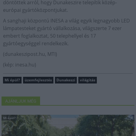
döntöttek arról, hogy Dunakeszire telepítik közép-
európai gyártóközpontjukat.
A sanghaji központú INESA a világ egyik legnagyobb LED
lámpatesteket gyártó vállalkozása, világszerte 7 ezer
embert foglalkoztat, 50 telephellyel és 17
gyártóegységgel rendelkezik.
(dunakeszipost.hu, MTI)
(kép: inesa.hu)
Mi épül?
üzemfejlesztés
Dunakeszi
világítás
AJÁNLJUK MÉG
Mi épül?