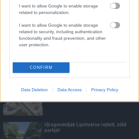
közelében lévő logisztikai bázis út- és
közműhálózatának fejlesztése
I want to allow Google to enable storage
related to personalization.
I want to allow Google to enable storage
Mi épül?
related to security, including authentication
Másfélszeresére bővítik
Hódmezővásárhely jó hírű református
functionality and fraud prevention, and other
iskoláját
user protection.
CONFIRM
LEGOLVASOTTABB
Data Deletion
Data Access
Privacy Policy
M1 bővítés: már zajlik a teljesen új
Bicske Kelet csomópont építése
Újragondolják Lipótváros rejtett, zöld
parkját