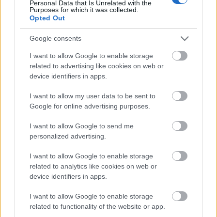
Personal Data that Is Unrelated with the
Purposes for which it was collected.
Opted Out
Útépítés
M1 bővítés: már zajlik a teljesen új
Google consents
Bicske Kelet csomópont építése
I want to allow Google to enable storage
related to advertising like cookies on web or
device identifiers in apps.
Mi épül?
Újragondolják Lipótváros rejtett, zöld
I want to allow my user data to be sent to
parkját
Google for online advertising purposes.
I want to allow Google to send me
personalized advertising.
Aktuális
Történelmi táj, amelynek minden köve
I want to allow Google to enable storage
mesél – megújul a tatai Angolkert
related to analytics like cookies on web or
device identifiers in apps.
I want to allow Google to enable storage
Mi épül?
related to functionality of the website or app.
Elkészült a Liszt Ferenc repülőtér