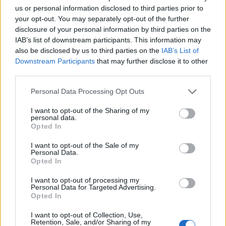
us or personal information disclosed to third parties prior to
your opt-out. You may separately opt-out of the further
disclosure of your personal information by third parties on the
IAB’s list of downstream participants. This information may
also be disclosed by us to third parties on the
IAB’s List of
Mi épül?
Downstream Participants
that may further disclose it to other
third parties.
Please note that this website/app uses one or more Google
Personal Data Processing Opt Outs
services and may gather and store information including but
not limited to your visit or usage behaviour. You may click to
I want to opt-out of the Sharing of my
personal data.
grant or deny consent to Google and its third-party tags to
Opted In
use your data for below specified purposes in below Google
Paks II.: Mit jelent az 5. blokk új mérföldköve a
consent section.
felülvizsgálat árnyékában?
I want to opt-out of the Sale of my
Personal Data.
Opted In
I want to opt-out of processing my
Personal Data for Targeted Advertising.
Opted In
I want to opt-out of Collection, Use,
Retention, Sale, and/or Sharing of my
LEGNÉZETTEBB