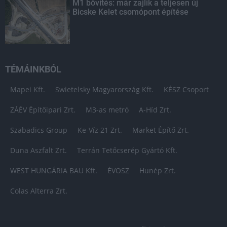
M1 bővítés: már zajlik a teljesen új
Bicske Kelet csomópont építése
TÉMÁINKBÓL
Mapei Kft.
Swietelsky Magyarország Kft.
KÉSZ Csoport
ZÁÉV Építőipari Zrt.
M3-as metró
A-Híd Zrt.
Szabadics Group
Ke-Víz 21 Zrt.
Market Építő Zrt.
Duna Aszfalt Zrt.
Terrán Tetőcserép Gyártó Kft.
WEST HUNGÁRIA BAU Kft.
ÉVOSZ
Hunép Zrt.
Colas Alterra Zrt.