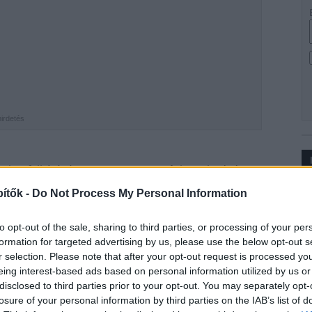
hirdetés
lati felhívását az
MTK Sportpark
kivitelezésére –
ból
. A létesítmény megtervezésére kiírt nyílt
Ip
ítők -
Do Not Process My Personal Information
erte meg, később a
meglévő tervdokumentációk
jánlatokat augusztus 15-ig várják.
to opt-out of the sale, sharing to third parties, or processing of your per
formation for targeted advertising by us, please use the below opt-out s
zíne a fővárosi Kerepesi út 17.
r selection. Please note that after your opt-out request is processed y
eing interest-based ads based on personal information utilized by us or
disclosed to third parties prior to your opt-out. You may separately opt-
ámára is nyitottak lesznek
losure of your personal information by third parties on the IAB’s list of