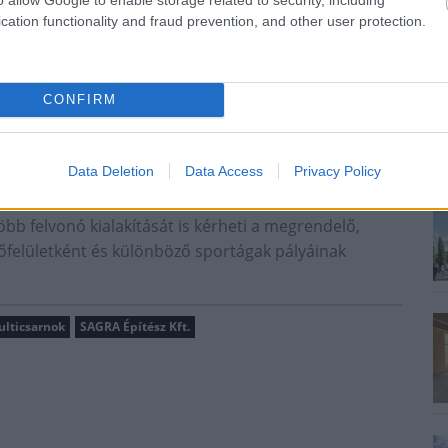
cation functionality and fraud prevention, and other user protection.
CONFIRM
Data Deletion
Data Access
Privacy Policy
bb felvonó kialakítását is kérheti a megrendelő,
őfelületként és különböző sportágak pályáinak
lticsarnok
SAGRA Építész Kft.