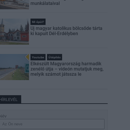
munkálataival
Mi épül?
Új magyar katolikus bölcsőde tárta
ki kapuit Dél-Erdélyben
Youtube
Útépítés
Elkészült Magyarország harmadik
zenélő útja – videón mutatjuk meg,
melyik számot játssza le
HÍRLEVÉL
Név