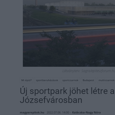
Látványterv: Sagra/epiteszforum.hu
Mi épül?
sportberuházások
sportcsarnok
Budapest
multicsarnok
Új sportpark jöhet létre
Józsefvárosban
magyarepitok.hu
2022.07.06. 14:00 -
Kalácska-Nagy Nóra