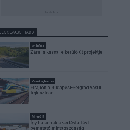
hirdetés
LEGOLVASOTTABB
Útépítés
Zárul a kassai elkerülő út projektje
Vasútfejlesztés
Elrajtolt a Budapest-Belgrád vasút
fejlesztése
Mi épül?
Így haladnak a sertéstartást
bemutató mintagazdaság