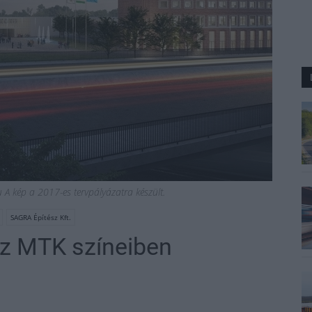
 A kép a 2017-es tervpályázatra készült.
SAGRA Építész Kft.
 az MTK színeiben