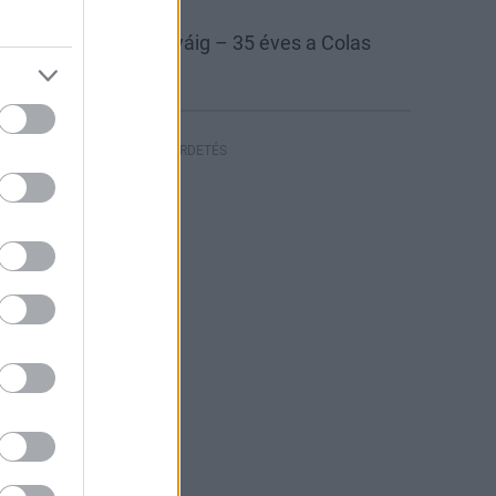
las
Colas Északkő
 bányától az autópályáig – 35 éves a Colas
szakkő
HIRDETÉS