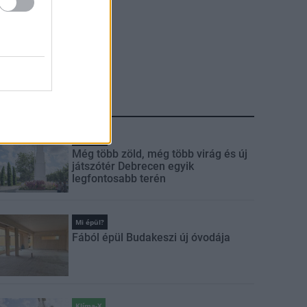
LEGFRISSEBB
Mi épül?
Még több zöld, még több virág és új
játszótér Debrecen egyik
legfontosabb terén
Mi épül?
Fából épül Budakeszi új óvodája
Klíma-X