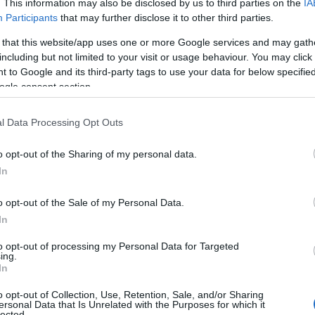
. This information may also be disclosed by us to third parties on the
IA
Participants
that may further disclose it to other third parties.
szatekintő, 1888-ban alapított, harminckilenc
a beruházás keretében sportparkot létesít, az
 that this website/app uses one or more Google services and may gath
fejlesztési program részeként.
including but not limited to your visit or usage behaviour. You may click 
Re
 to Google and its third-party tags to use your data for below specifi
ortpályái
A
ogle consent section.
ö
v
 agglomerációs települések és a szűkebb
l Data Processing Opt Outs
Ip
 tevékenységeire, valamint az aktív családi
o opt-out of the Sharing of my personal data.
.
In
ését megelőzően a telekalakítás megtörtént, a
o opt-out of the Sale of my Personal Data.
.
In
to opt-out of processing my Personal Data for Targeted
ing.
In
 labdarúgó pályákat is terveznek
o opt-out of Collection, Use, Retention, Sale, and/or Sharing
ersonal Data that Is Unrelated with the Purposes for which it
ortparkban - egyebek mellett - a következő
lected.