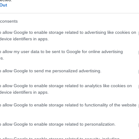
Co
Out
A
 17.556 négyzetméter és befogadóképessége
É
consents
ntű sportesemények megrendezésére alkalmas
e osztva: nagycsarnok és kiscsarnok, bejáratok,
o allow Google to enable storage related to advertising like cookies on
szítő funkciók. A második szinten bejáratok, előcsarnok,
evice identifiers in apps.
gészítő funkciók kapnának helyet, míg a harmadik
o allow my user data to be sent to Google for online advertising
s.
 ellátva a gazdasági funkciókat, valamint a szabadtéri
to allow Google to send me personalized advertising.
áló épületeként, géptárolóként, és -mosóként
o allow Google to enable storage related to analytics like cookies on
ér
kötné össze, bejárati közösségi térrel, alatta fedett
evice identifiers in apps.
, pihenőterületet, zöldfelületeket, parkolókat, utakat és
o allow Google to enable storage related to functionality of the website
ret, kültéri fitnesst, parkot, felszíni parkolókat is
o allow Google to enable storage related to personalization.
zponti épületként funkcionálna nettó 2745
ának helyet az alábbi helyiségek:
o allow Google to enable storage related to security, including