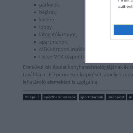
parkolók,
authenti
bejárat,
kávézó,
lobby,
látogatóközpont,
apartmanok,
MTK központi irodák,
illetve MTK központi vezetőségi irodák.
Ezenkívül két épület konyhatechnológiájának és tö
továbbá a LED perimeter kiépítését, amely hirdet
lehatároló elemeként is szolgálna.
Mi épül?
sportberuházások
sportcsarnok
Budapest
mu