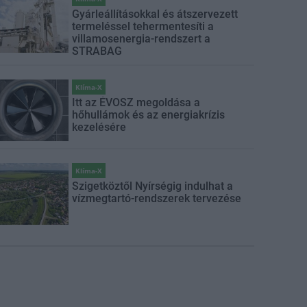
Gyárleállításokkal és átszervezett
termeléssel tehermentesíti a
villamosenergia-rendszert a
STRABAG
Klíma-X
Itt az ÉVOSZ megoldása a
hőhullámok és az energiakrízis
kezelésére
Klíma-X
Szigetköztől Nyírségig indulhat a
vízmegtartó-rendszerek tervezése