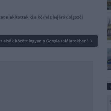
t alakítottak ki a kórház bejáró dolgozói
az elsők között legyen a Google találatokban!