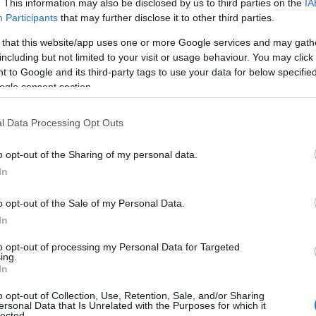
sével év végére az egészségügyi szakdolgozók igénybe
. This information may also be disclosed by us to third parties on the
IA
Participants
that may further disclose it to other third parties.
nék használni, de itt helyeznek majd el más
 that this website/app uses one or more Google services and may gath
including but not limited to your visit or usage behaviour. You may click 
olgozókat is, akik kényelmes, igényes, magas
Co
 to Google and its third-party tags to use your data for below specifi
atnak - tette hozzá a főigazgató.
ogle consent section.
A
É
l Data Processing Opt Outs
Ip
o opt-out of the Sharing of my personal data.
In
o opt-out of the Sale of my Personal Data.
In
to opt-out of processing my Personal Data for Targeted
ing.
In
o opt-out of Collection, Use, Retention, Sale, and/or Sharing
ersonal Data that Is Unrelated with the Purposes for which it
I
lected.