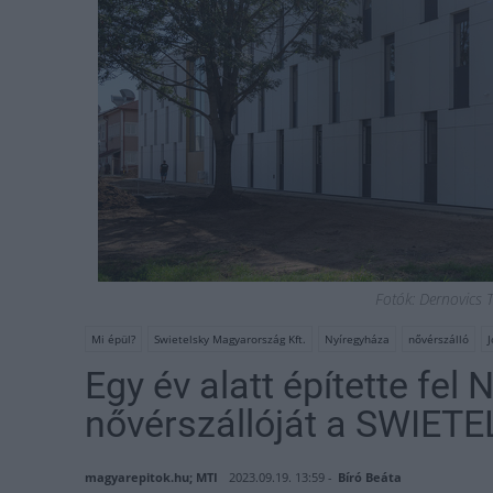
Fotók: Dernovics
Mi épül?
Swietelsky Magyarország Kft.
Nyíregyháza
nővérszálló
Egy év alatt építette fel 
nővérszállóját a SWIET
magyarepitok.hu; MTI
2023.09.19. 13:59 -
Bíró Beáta