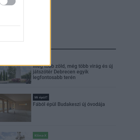
LEGFRISSEBB
Mi épül?
Még több zöld, még több virág és új
játszótér Debrecen egyik
legfontosabb terén
Mi épül?
Fából épül Budakeszi új óvodája
Klíma-X