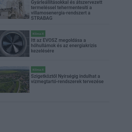
Gyárleállításokkal és átszervezett
termeléssel tehermentesíti a
villamosenergia-rendszert a
STRABAG
Klíma-X
Itt az ÉVOSZ megoldása a
hőhullámok és az energiakrízis
kezelésére
Klíma-X
Szigetköztől Nyírségig indulhat a
vízmegtartó-rendszerek tervezése