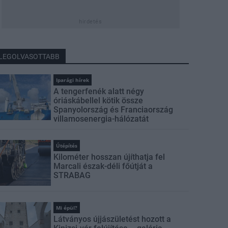
hirdetés
LEGOLVASOTTABB
Iparági hírek
A tengerfenék alatt négy
óriáskábellel kötik össze
Spanyolország és Franciaország
villamosenergia-hálózatát
Útépítés
Kilométer hosszan újíthatja fel
Marcali észak-déli főútját a
STRABAG
Mi épül?
Látványos újjászületést hozott a