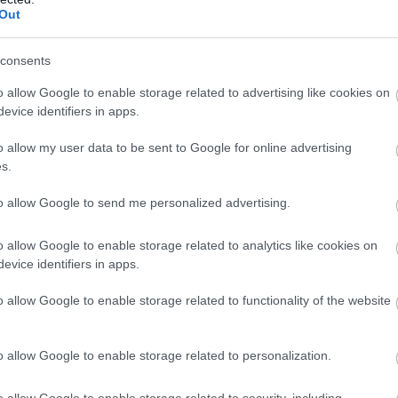
Out
Új
N
consents
o allow Google to enable storage related to advertising like cookies on
evice identifiers in apps.
o allow my user data to be sent to Google for online advertising
s.
to allow Google to send me personalized advertising.
 Tamás/magyarepitok.hu
őtt három héttel készültek.
o allow Google to enable storage related to analytics like cookies on
evice identifiers in apps.
 simításokkal is
o allow Google to enable storage related to functionality of the website
ott helyet, 3 szinten összesen nettó 1919,55 m2
 feladata a nővérszálló épületének kivitelezése, annak
o allow Google to enable storage related to personalization.
 gyengeáramú rendszereire történő csatlakoztatása
o allow Google to enable storage related to security, including