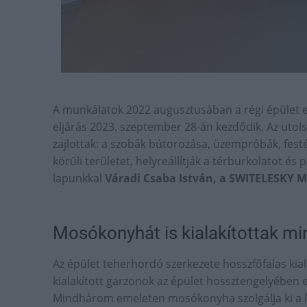
A munkálatok 2022 augusztusában a régi épület el
eljárás 2023. szeptember 28-án kezdődik. Az uto
zajlottak: a szobák bútorozása, üzempróbák, festé
körüli területet, helyreállítják a térburkolatot é
lapunkkal
Váradi Csaba István, a SWITELESKY M
Mosókonyhát is kialakítottak m
Az épület teherhordó szerkezete hosszfőfalas kial
kialakított garzonok az épület hossztengelyében e
Mindhárom emeleten mosókonyha szolgálja ki a lak