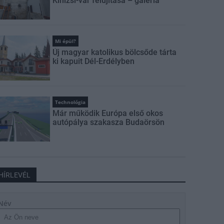
Kinizsi-vár felújítása – galéria
Mi épül?
Új magyar katolikus bölcsőde tárta
ki kapuit Dél-Erdélyben
Technológia
Már működik Európa első okos
autópálya szakasza Budaörsön
HÍRLEVÉL
Név