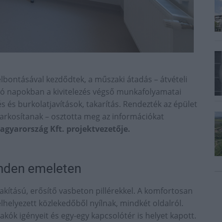
bontásával kezdődtek, a műszaki átadás – átvételi
lsó napokban a kivitelezés végső munkafolyamatai
s és burkolatjavítások, takarítás. Rendezték az épület
s parkosítanak – osztotta meg az információkat
agyarország Kft. projektvezetője.
inden emeleten
akítású, erősítő vasbeton pillérekkel. A komfortosan
lhelyezett közlekedőből nyílnak, mindkét oldalról.
ók igényeit és egy-egy kapcsolótér is helyet kapott.