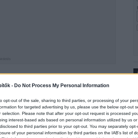
hirdetés
A
Jósa András Oktatókórház
területén létesült
ítők -
Do Not Process My Personal Information
Ip
g Kft
. generálkivitelezésében jött létre. Az Emberi
 1,4 milliárd forintos beruházásával jelentősen
to opt-out of the sale, sharing to third parties, or processing of your per
körülményei, a 60 minigarzon összesen 118 férőhelyet
formation for targeted advertising by us, please use the below opt-out s
r selection. Please note that after your opt-out request is processed y
eing interest-based ads based on personal information utilized by us or
gyei Oktatókórház főigazgatója
a fejlesztést lezáró
disclosed to third parties prior to your opt-out. You may separately opt-
órházi Főigazgatóság (OKFŐ) irányítása és felügyelete
losure of your personal information by third parties on the IAB’s list of