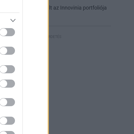
abb csarnokkal bővült az Innovinia portfoliója
yíregyházán
HIRDETÉS