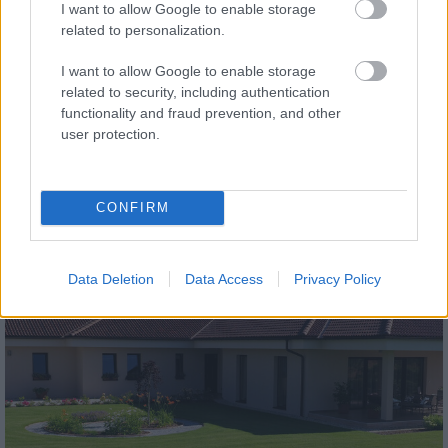
I want to allow Google to enable storage
related to personalization.
I want to allow Google to enable storage
related to security, including authentication
functionality and fraud prevention, and other
tetőcserép
user protection.
Modern letisztultság és klasszikus stílus
megteremtése sík tetőcserepekkel
CONFIRM
Kirakat
Data Deletion
Data Access
Privacy Policy