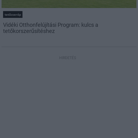
tetőcserép
Vidéki Otthonfelújítási Program: kulcs a
tetőkorszerűsítéshez
HIRDETÉS