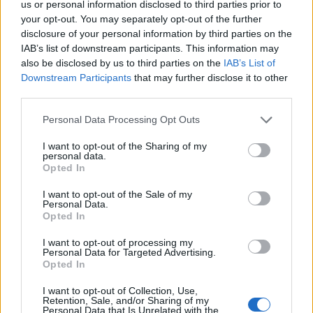
us or personal information disclosed to third parties prior to
Tető, ami évtizedeken át gondoskodik a családról
your opt-out. You may separately opt-out of the further
disclosure of your personal information by third parties on the
Kirakat
IAB’s list of downstream participants. This information may
also be disclosed by us to third parties on the
IAB’s List of
Downstream Participants
that may further disclose it to other
third parties.
Please note that this website/app uses one or more Google
Personal Data Processing Opt Outs
services and may gather and store information including but
not limited to your visit or usage behaviour. You may click to
I want to opt-out of the Sharing of my
personal data.
grant or deny consent to Google and its third-party tags to
Opted In
use your data for below specified purposes in below Google
consent section.
I want to opt-out of the Sale of my
Personal Data.
Opted In
Döntsön könnyedén: válassza az akciós Synus
I want to opt-out of processing my
tetőcserepet!
Personal Data for Targeted Advertising.
Opted In
Kirakat
I want to opt-out of Collection, Use,
Retention, Sale, and/or Sharing of my
Personal Data that Is Unrelated with the