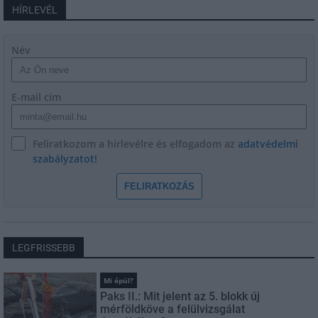
HÍRLEVÉL
Név
E-mail cím
Feliratkozom a hírlevélre és elfogadom az
adatvédelmi
szabályzatot!
FELIRATKOZÁS
LEGFRISSEBB
Mi épül?
Paks II.: Mit jelent az 5. blokk új
mérföldköve a felülvizsgálat