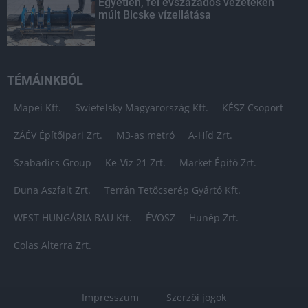
Egyetlen, fél évszázados vezetéken
múlt Bicske vízellátása
TÉMÁINKBÓL
Mapei Kft.
Swietelsky Magyarország Kft.
KÉSZ Csoport
ZÁÉV Építőipari Zrt.
M3-as metró
A-Híd Zrt.
Szabadics Group
Ke-Víz 21 Zrt.
Market Építő Zrt.
Duna Aszfalt Zrt.
Terrán Tetőcserép Gyártó Kft.
WEST HUNGÁRIA BAU Kft.
ÉVOSZ
Hunép Zrt.
Colas Alterra Zrt.
Impresszum
Szerzői jogok