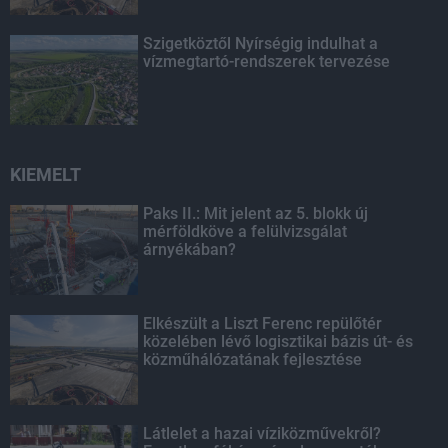
Szigetköztől Nyírségig indulhat a
vízmegtartó-rendszerek tervezése
KIEMELT
Paks II.: Mit jelent az 5. blokk új
mérföldköve a felülvizsgálat
árnyékában?
Elkészült a Liszt Ferenc repülőtér
közelében lévő logisztikai bázis út- és
közműhálózatának fejlesztése
Látlelet a hazai víziközművekről?