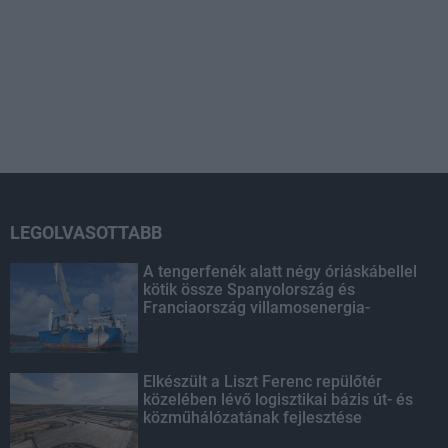
LEGOLVASOTTABB
A tengerfenék alatt négy óriáskábellel
kötik össze Spanyolország és
Franciaország villamosenergia-
hálózatát
Elkészült a Liszt Ferenc repülőtér
közelében lévő logisztikai bázis út- és
közműhálózatának fejlesztése