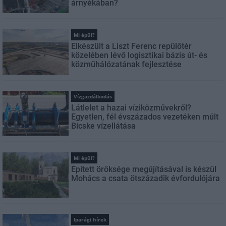
árnyékában?
Mi épül?
Elkészült a Liszt Ferenc repülőtér
közelében lévő logisztikai bázis út- és
közműhálózatának fejlesztése
Vízgazdálkodás
Látlelet a hazai víziközművekről?
Egyetlen, fél évszázados vezetéken múlt
Bicske vízellátása
Mi épül?
Épített öröksége megújításával is készül
Mohács a csata ötszázadik évfordulójára
Iparági hírek