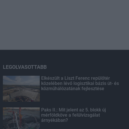
LEGOLVASOTTABB
Elkészült a Liszt Ferenc repülőtér
közelében lévő logisztikai bázis út- és
közműhálózatának fejlesztése
Paks II.: Mit jelent az 5. blokk új
mérföldköve a felülvizsgálat
árnyékában?