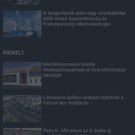
A tengerfenék alatt négy óriáskábellel
kötik össze Spanyolország és
Franciaország villamosenergia-
hálózatát
KIEMELT
Másfélszeresére bővítik
Hódmezővásárhely jó hírű református
iskoláját
Látványos építési szakasz indult be a
Flórián téri felüljárón
Paks II.: Mit jelent az 5. blokk új