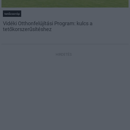
tetőcserép
Vidéki Otthonfelújítási Program: kulcs a
tetőkorszerűsítéshez
HIRDETÉS