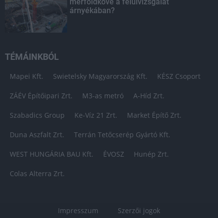
mérföldköve a felülvizsgálat
árnyékában?
TÉMÁINKBÓL
Mapei Kft.
Swietelsky Magyarország Kft.
KÉSZ Csoport
ZÁÉV Építőipari Zrt.
M3-as metró
A-Híd Zrt.
Szabadics Group
Ke-Víz 21 Zrt.
Market Építő Zrt.
Duna Aszfalt Zrt.
Terrán Tetőcserép Gyártó Kft.
WEST HUNGÁRIA BAU Kft.
ÉVOSZ
Hunép Zrt.
Colas Alterra Zrt.
Impresszum
Szerzői jogok