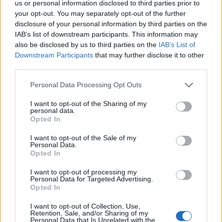
us or personal information disclosed to third parties prior to
Tető, ami évtizedeken át gondoskodik a családról
your opt-out. You may separately opt-out of the further
disclosure of your personal information by third parties on the
Kirakat
IAB’s list of downstream participants. This information may
also be disclosed by us to third parties on the
IAB’s List of
Downstream Participants
that may further disclose it to other
third parties.
Please note that this website/app uses one or more Google
Personal Data Processing Opt Outs
services and may gather and store information including but
not limited to your visit or usage behaviour. You may click to
I want to opt-out of the Sharing of my
personal data.
grant or deny consent to Google and its third-party tags to
Opted In
use your data for below specified purposes in below Google
consent section.
I want to opt-out of the Sale of my
Personal Data.
Opted In
Döntsön könnyedén: válassza az akciós Synus
I want to opt-out of processing my
tetőcserepet!
Personal Data for Targeted Advertising.
Opted In
Kirakat
I want to opt-out of Collection, Use,
Retention, Sale, and/or Sharing of my
Personal Data that Is Unrelated with the