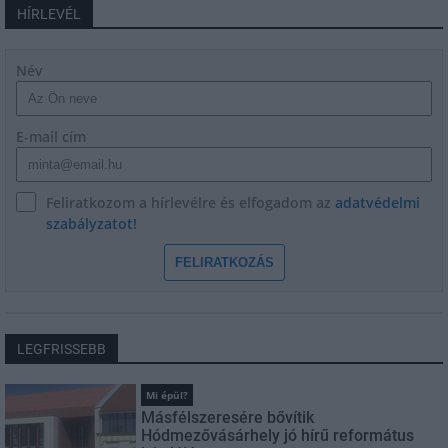
HÍRLEVÉL
Név
E-mail cím
Feliratkozom a hírlevélre és elfogadom az
adatvédelmi
szabályzatot!
FELIRATKOZÁS
LEGFRISSEBB
Mi épül?
Másfélszeresére bővítik
Hódmezővásárhely jó hírű református