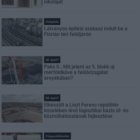
iskoláját
Útépítés
Látványos építési szakasz indult be a
Flórián téri felüljárón
Mi épül?
Paks II.: Mit jelent az 5. blokk új
mérföldköve a felülvizsgálat
árnyékában?
Mi épül?
Elkészült a Liszt Ferenc repülőtér
közelében lévő logisztikai bázis út- és
közműhálózatának fejlesztése
Vízgazdálkodás