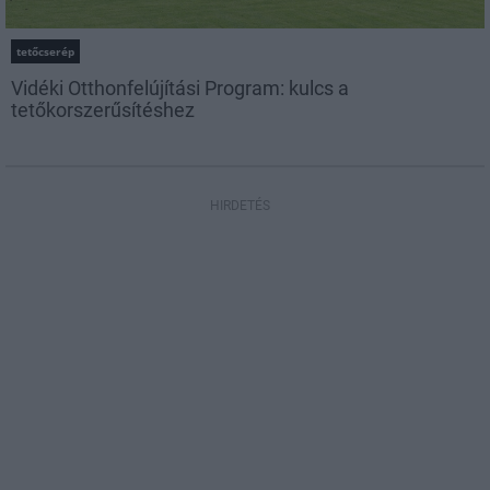
tetőcserép
Vidéki Otthonfelújítási Program: kulcs a
tetőkorszerűsítéshez
HIRDETÉS