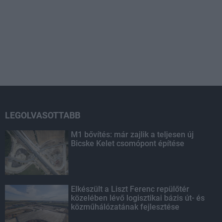
LEGOLVASOTTABB
M1 bővítés: már zajlik a teljesen új
Bicske Kelet csomópont építése
Elkészült a Liszt Ferenc repülőtér
közelében lévő logisztikai bázis út- és
közműhálózatának fejlesztése