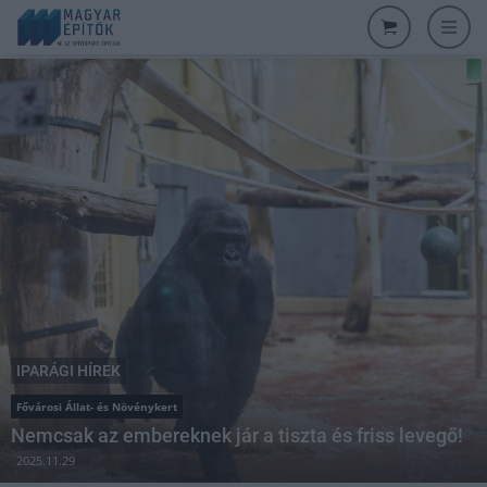
IPARÁGI HÍREK
Fővárosi Állat- és Növénykert
Nemcsak az embereknek jár a tiszta és friss levegő!
2025.11.29