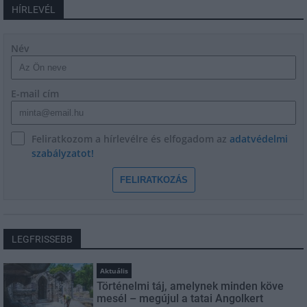
HÍRLEVÉL
Név
E-mail cím
Feliratkozom a hírlevélre és elfogadom az
adatvédelmi
szabályzatot!
FELIRATKOZÁS
LEGFRISSEBB
Aktuális
Történelmi táj, amelynek minden köve
mesél – megújul a tatai Angolkert