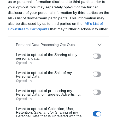
us or personal information disclosed to third parties prior to
Tető, ami évtizedeken át gondoskodik a családról
your opt-out. You may separately opt-out of the further
disclosure of your personal information by third parties on the
Kirakat
IAB’s list of downstream participants. This information may
also be disclosed by us to third parties on the
IAB’s List of
Downstream Participants
that may further disclose it to other
third parties.
Please note that this website/app uses one or more Google
Personal Data Processing Opt Outs
services and may gather and store information including but
not limited to your visit or usage behaviour. You may click to
I want to opt-out of the Sharing of my
personal data.
grant or deny consent to Google and its third-party tags to
Opted In
use your data for below specified purposes in below Google
consent section.
I want to opt-out of the Sale of my
Personal Data.
Opted In
Döntsön könnyedén: válassza az akciós Synus
I want to opt-out of processing my
tetőcserepet!
Personal Data for Targeted Advertising.
Opted In
Kirakat
I want to opt-out of Collection, Use,
Retention, Sale, and/or Sharing of my
Personal Data that Is Unrelated with the