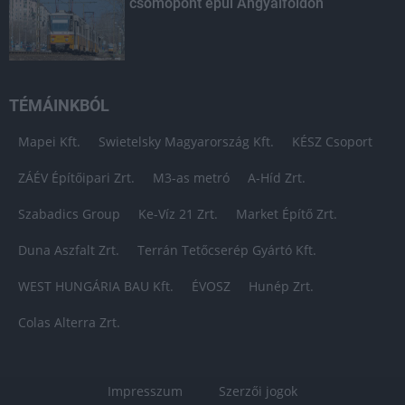
csomópont épül Angyalföldön
TÉMÁINKBÓL
Mapei Kft.
Swietelsky Magyarország Kft.
KÉSZ Csoport
ZÁÉV Építőipari Zrt.
M3-as metró
A-Híd Zrt.
Szabadics Group
Ke-Víz 21 Zrt.
Market Építő Zrt.
Duna Aszfalt Zrt.
Terrán Tetőcserép Gyártó Kft.
WEST HUNGÁRIA BAU Kft.
ÉVOSZ
Hunép Zrt.
Colas Alterra Zrt.
Impresszum
Szerzői jogok