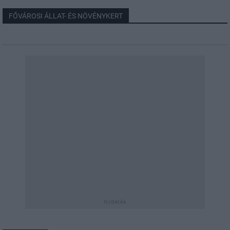
FŐVÁROSI ÁLLAT- ÉS NÖVÉNYKERT
hirdetés