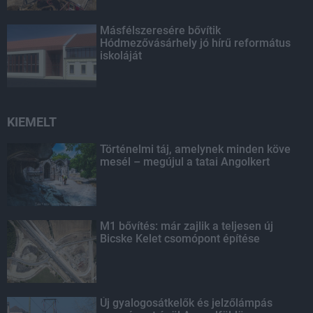
Másfélszeresére bővítik
Hódmezővásárhely jó hírű református
iskoláját
KIEMELT
Történelmi táj, amelynek minden köve
mesél – megújul a tatai Angolkert
M1 bővítés: már zajlik a teljesen új
Bicske Kelet csomópont építése
Új gyalogosátkelők és jelzőlámpás