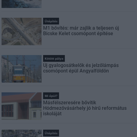
Útépítés
M1 bővítés: már zajlik a teljesen új
Bicske Kelet csomópont építése
Kötött pálya
Új gyalogosátkelők és jelzőlámpás
csomópont épül Angyalföldön
Mi épül?
Másfélszeresére bővítik
Hódmezővásárhely jó hírű református
iskoláját
Útépítés