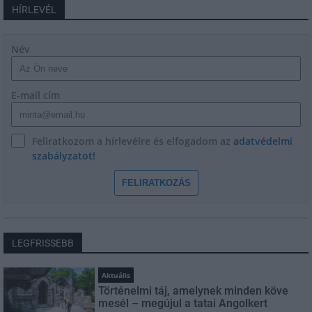
HÍRLEVÉL
Név
E-mail cím
Feliratkozom a hírlevélre és elfogadom az
adatvédelmi
szabályzatot!
FELIRATKOZÁS
LEGFRISSEBB
Aktuális
Történelmi táj, amelynek minden köve
mesél – megújul a tatai Angolkert