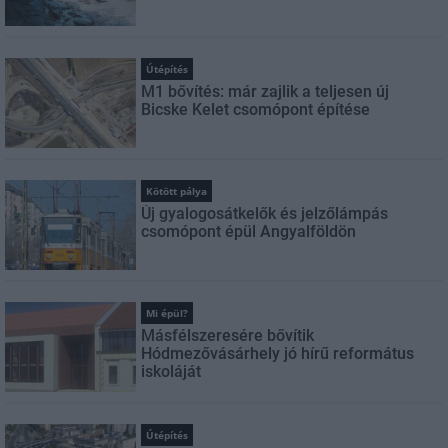
Útépítés
M1 bővítés: már zajlik a teljesen új
Bicske Kelet csomópont építése
Kötött pálya
Új gyalogosátkelők és jelzőlámpás
csomópont épül Angyalföldön
Mi épül?
Másfélszeresére bővítik
Hódmezővásárhely jó hírű református
iskoláját
Útépítés