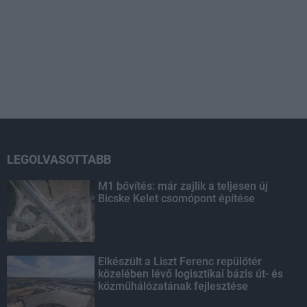
LEGOLVASOTTABB
M1 bővítés: már zajlik a teljesen új
Bicske Kelet csomópont építése
Elkészült a Liszt Ferenc repülőtér
közelében lévő logisztikai bázis út- és
közműhálózatának fejlesztése