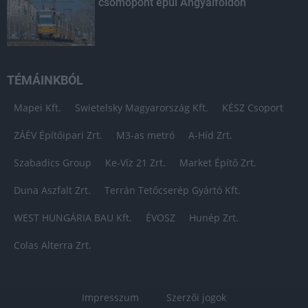
csomópont épül Angyalföldön
TÉMÁINKBÓL
Mapei Kft.
Swietelsky Magyarország Kft.
KÉSZ Csoport
ZÁÉV Építőipari Zrt.
M3-as metró
A-Híd Zrt.
Szabadics Group
Ke-Víz 21 Zrt.
Market Építő Zrt.
Duna Aszfalt Zrt.
Terrán Tetőcserép Gyártó Kft.
WEST HUNGÁRIA BAU Kft.
ÉVOSZ
Hunép Zrt.
Colas Alterra Zrt.
Impresszum
Szerzői jogok