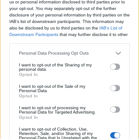
us or personal information disclosed to third parties prior to
Tető, ami évtizedeken át gondoskodik a családról
your opt-out. You may separately opt-out of the further
disclosure of your personal information by third parties on the
Kirakat
IAB’s list of downstream participants. This information may
also be disclosed by us to third parties on the
IAB’s List of
Downstream Participants
that may further disclose it to other
third parties.
Please note that this website/app uses one or more Google
Personal Data Processing Opt Outs
services and may gather and store information including but
not limited to your visit or usage behaviour. You may click to
I want to opt-out of the Sharing of my
personal data.
grant or deny consent to Google and its third-party tags to
Opted In
use your data for below specified purposes in below Google
consent section.
I want to opt-out of the Sale of my
Personal Data.
Opted In
Döntsön könnyedén: válassza az akciós Synus
I want to opt-out of processing my
tetőcserepet!
Personal Data for Targeted Advertising.
Opted In
Kirakat
I want to opt-out of Collection, Use,
Retention, Sale, and/or Sharing of my
Personal Data that Is Unrelated with the