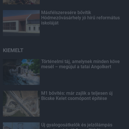
Másfélszeresére bővítik
Hódmezővásárhely jó hírű református
iskoláját
KIEMELT
Történelmi táj, amelynek minden köve
mesél – megújul a tatai Angolkert
M1 bővítés: már zajlik a teljesen új
Bicske Kelet csomópont építése
Új gyalogosátkelők és jelzőlámpás