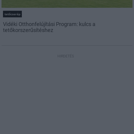
tetőcserép
Vidéki Otthonfelújítási Program: kulcs a
tetőkorszerűsítéshez
HIRDETÉS