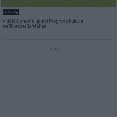
tetőcserép
Vidéki Otthonfelújítási Program: kulcs a
tetőkorszerűsítéshez
HIRDETÉS