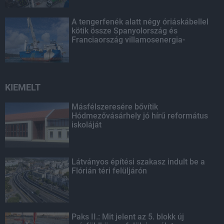
A tengerfenék alatt négy óriáskábellel
kötik össze Spanyolország és
Franciaország villamosenergia-
hálózatát
KIEMELT
Másfélszeresére bővítik
Hódmezővásárhely jó hírű református
iskoláját
Látványos építési szakasz indult be a
Flórián téri felüljárón
Paks II.: Mit jelent az 5. blokk új