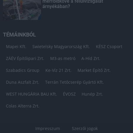
mérföldköve a felülvizsgálat
árnyékában?
TÉMÁINKBÓL
Mapei Kft.
Swietelsky Magyarország Kft.
KÉSZ Csoport
ZÁÉV Építőipari Zrt.
M3-as metró
A-Híd Zrt.
Szabadics Group
Ke-Víz 21 Zrt.
Market Építő Zrt.
Duna Aszfalt Zrt.
Terrán Tetőcserép Gyártó Kft.
WEST HUNGÁRIA BAU Kft.
ÉVOSZ
Hunép Zrt.
Colas Alterra Zrt.
Impresszum
Szerzői jogok