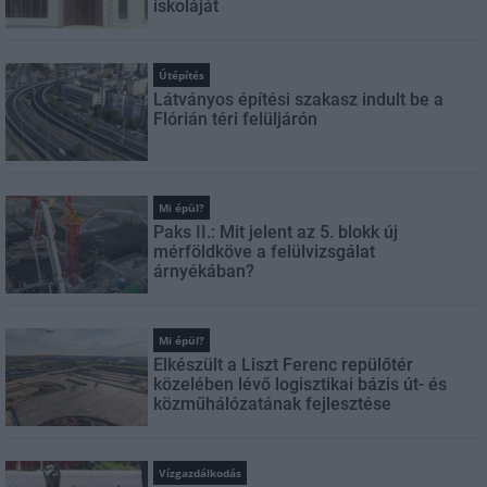
iskoláját
Útépítés
Látványos építési szakasz indult be a
Flórián téri felüljárón
Mi épül?
Paks II.: Mit jelent az 5. blokk új
mérföldköve a felülvizsgálat
árnyékában?
Mi épül?
Elkészült a Liszt Ferenc repülőtér
közelében lévő logisztikai bázis út- és
közműhálózatának fejlesztése
Vízgazdálkodás