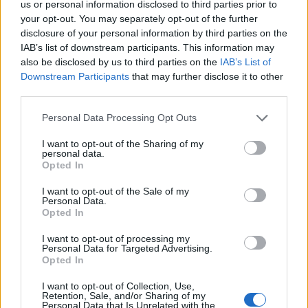
us or personal information disclosed to third parties prior to
Tető, ami évtizedeken át gondoskodik a családról
your opt-out. You may separately opt-out of the further
disclosure of your personal information by third parties on the
Kirakat
IAB’s list of downstream participants. This information may
also be disclosed by us to third parties on the
IAB’s List of
Downstream Participants
that may further disclose it to other
third parties.
Please note that this website/app uses one or more Google
Personal Data Processing Opt Outs
services and may gather and store information including but
not limited to your visit or usage behaviour. You may click to
I want to opt-out of the Sharing of my
personal data.
grant or deny consent to Google and its third-party tags to
Opted In
use your data for below specified purposes in below Google
consent section.
I want to opt-out of the Sale of my
Personal Data.
Opted In
Döntsön könnyedén: válassza az akciós Synus
I want to opt-out of processing my
tetőcserepet!
Personal Data for Targeted Advertising.
Opted In
Kirakat
I want to opt-out of Collection, Use,
Retention, Sale, and/or Sharing of my
Personal Data that Is Unrelated with the