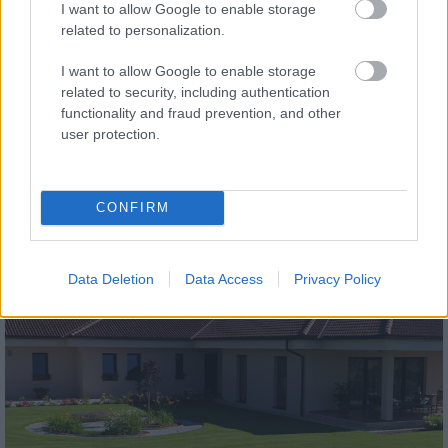
I want to allow Google to enable storage
related to personalization.
I want to allow Google to enable storage
related to security, including authentication
functionality and fraud prevention, and other
tetőcserép
user protection.
Modern letisztultság és klasszikus stílus
megteremtése sík tetőcserepekkel
CONFIRM
Kirakat
Data Deletion
Data Access
Privacy Policy