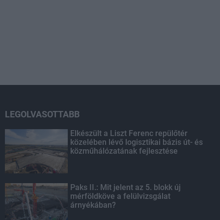
LEGOLVASOTTABB
Elkészült a Liszt Ferenc repülőtér
közelében lévő logisztikai bázis út- és
közműhálózatának fejlesztése
Paks II.: Mit jelent az 5. blokk új
mérföldköve a felülvizsgálat
árnyékában?