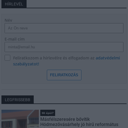
HÍRLEVÉL
Név
E-mail cím
Feliratkozom a hírlevélre és elfogadom az
adatvédelmi
szabályzatot!
FELIRATKOZÁS
LEGFRISSEBB
Mi épül?
Másfélszeresére bővítik
Hódmezővásárhely jó hírű református