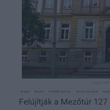
magyarvele
Mi épül?
Mezőtúr
INTEGRÁL Építő Zrt.
oktatási beruházás
épület
Felújítják a Mezőtúr 127