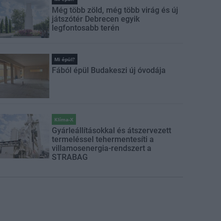
Még több zöld, még több virág és új
játszótér Debrecen egyik
legfontosabb terén
Mi épül?
Fából épül Budakeszi új óvodája
Klíma-X
Gyárleállításokkal és átszervezett
termeléssel tehermentesíti a
villamosenergia-rendszert a
STRABAG