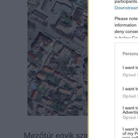
participants
Downstream 
Please note
information 
deny consent
in below Go
Persona
I want t
Opted 
I want t
Opted 
I want 
Advertis
Opted 
I want t
of my P
Mezőtúr egyik szimbóluma
was col