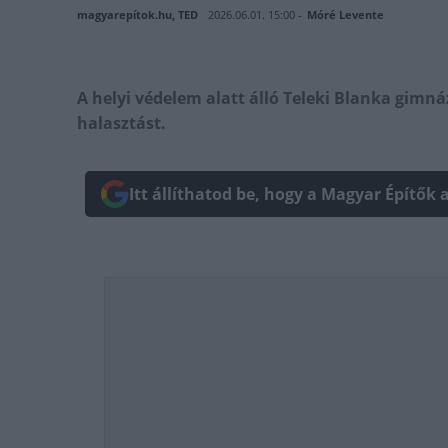
magyarepítok.hu, TED
2026.06.01. 15:00 -
Móré Levente
A helyi védelem alatt álló Teleki Blanka gimn
halasztást.
Itt állíthatod be, hogy a Magyar Építők 