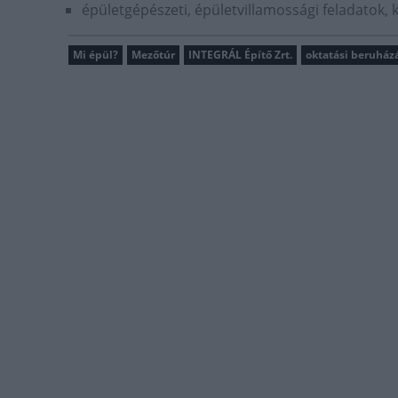
épületgépészeti, épületvillamossági feladatok, 
Mi épül?
Mezőtúr
INTEGRÁL Építő Zrt.
oktatási beruház