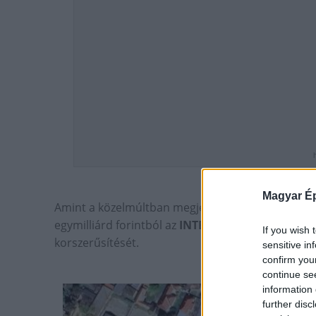
Magyar Ép
Amint a közelmúltban megjelent
közbeszerzési é
egymilliárd forintból az
INTEGRÁL Építő Zrt.
vége
If you wish 
korszerűsítését.
sensitive in
confirm you
continue se
information 
further disc