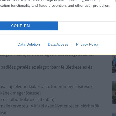
formájában nem elégíti ki az alapvető oktatási
cation functionality and fraud prevention, and other user protection.
m racionális ezért a gyakorlati képzés
n szuterénszint funkcionális átszervezése szükséges
gálja ki az oktatási intézmény igényeit.
CONFIRM
 oktatási épületének összes nettó hasznos
ló házon ellátandó főbb feladatok az alábbiak:
Data Deletion
Data Access
Privacy Policy
alagsori szintjének utólagos nedvességvédelmet
n; padlószigetelés az alagsorban; felületkezelés és
tása; új felvonó kialakítása; födémmegerősítések;
zékének megerősítése)
ó-és falburkolatok; Liftkabin)
ellé tervezett. A lifttel akadálymentesen elérhetők
dvar