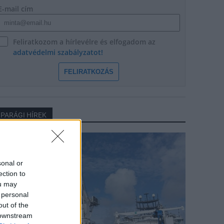
E-mail cím
Feliratkozom a hírlevélre és elfogadom az
adatvédelmi szabályzatot!
FELIRATKOZÁS
IPARÁGI HÍREK
arági hírek
sonal or
ection to
ou may
 personal
out of the
 downstream