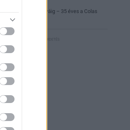
las
Colas Északkő
 bányától az autópályáig – 35 éves a Colas
szakkő
HIRDETÉS