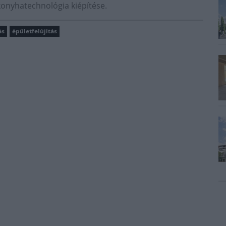
konyhatechnológia kiépítése.
ás
épületfelújítás