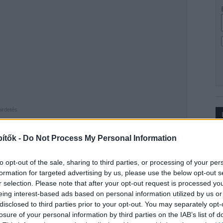
hirdetés
Ip
ítők -
Do Not Process My Personal Information
rtesítő
ből megtudhattuk, 15 hónap alatt és mintegy
zheti el a mezőtúri Teleki Blanka gimnázium
to opt-out of the sale, sharing to third parties, or processing of your per
formation for targeted advertising by us, please use the below opt-out s
r selection. Please note that after your opt-out request is processed y
eing interest-based ads based on personal information utilized by us or
disclosed to third parties prior to your opt-out. You may separately opt-
losure of your personal information by third parties on the IAB’s list of