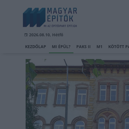
2026.08.10, Hétfő
KEZDŐLAP
MI ÉPÜL?
PAKS II
M1
KÖTÖTT P