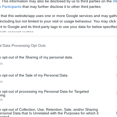
. This information may also be disclosed by us to third parties on the
IA
Participants
that may further disclose it to other third parties.
 that this website/app uses one or more Google services and may gath
including but not limited to your visit or usage behaviour. You may click 
Re
 to Google and its third-party tags to use your data for below specifi
A
ogle consent section.
ö
v
l Data Processing Opt Outs
Ip
o opt-out of the Sharing of my personal data.
In
o opt-out of the Sale of my Personal Data.
In
to opt-out of processing my Personal Data for Targeted
ing.
In
o opt-out of Collection, Use, Retention, Sale, and/or Sharing
ersonal Data that Is Unrelated with the Purposes for which it
lected.