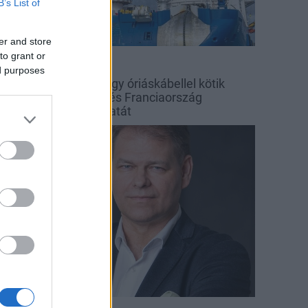
B’s List of
er and store
to grant or
d Eléctrica
ed purposes
 tengerfenék alatt négy óriáskábellel kötik
ssze Spanyolország és Franciaország
illamosenergia-hálózatát
arági hírek