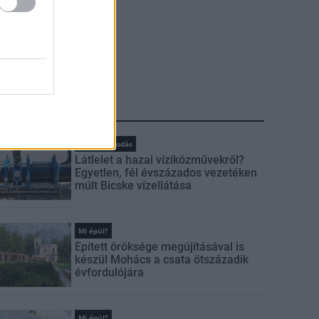
LEGFRISSEBB
Vízgazdálkodás
Látlelet a hazai víziközművekről?
Egyetlen, fél évszázados vezetéken
múlt Bicske vízellátása
Mi épül?
Épített öröksége megújításával is
készül Mohács a csata ötszázadik
évfordulójára
Mi épül?