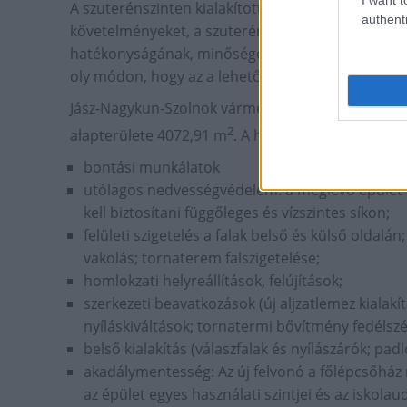
A szuterénszinten kialakított oktatókonyha jelen 
authenti
követelményeket, a szuterénszint hasznosítása ne
hatékonyságának, minőségének javítása érdekébe
oly módon, hogy az a lehető leghatékonyabban szol
Jász-Nagykun-Szolnok vármegye egyik leghíresebb
2
alapterülete 4072,91 m
. A helyi védelem alatt ál
bontási munkálatok
utólagos nedvességvédelem: a meglévő épület 
kell biztosítani függőleges és vízszintes síkon;
felületi szigetelés a falak belső és külső oldalá
vakolás; tornaterem falszigetelése;
homlokzati helyreállítások, felújítások;
szerkezeti beavatkozások (új aljzatlemez kialakí
nyíláskiváltások; tornatermi bővítmény fedéls
belső kialakítás (válaszfalak és nyílászárók; padl
akadálymentesség: Az új felvonó a főlépcsőház m
az épület egyes használati szintjei és az iskolau