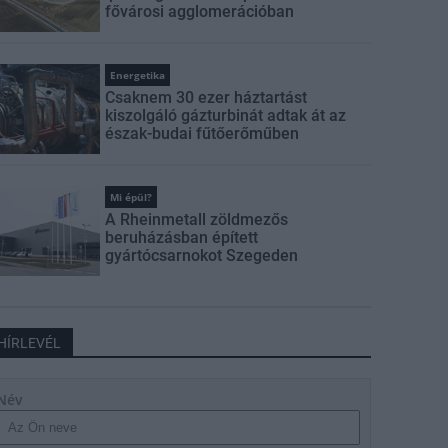
fővárosi agglomerációban
Energetika
Csaknem 30 ezer háztartást
kiszolgáló gázturbinát adtak át az
észak-budai fűtőerőműben
Mi épül?
A Rheinmetall zöldmezős
beruházásban épített
gyártócsarnokot Szegeden
HÍRLEVÉL
Név