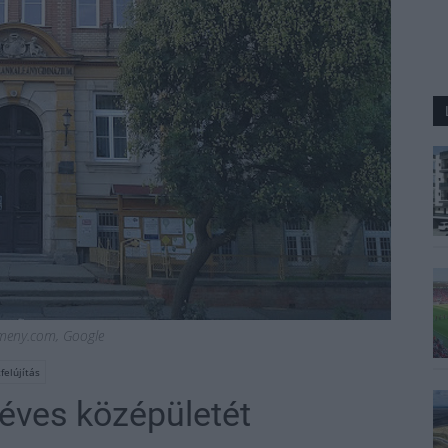
meny.com, Google
felújítás
 éves középületét