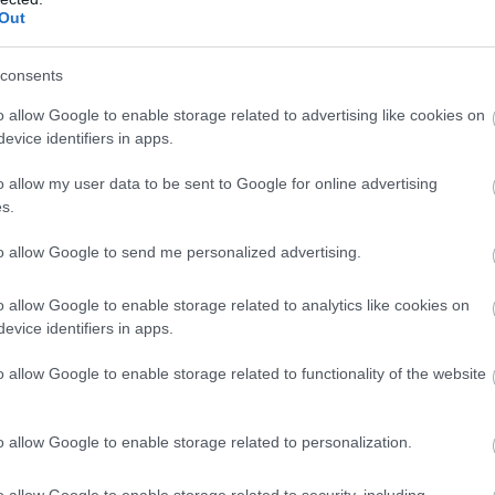
Co
Out
sű, egyszerű díszítésű, szolid középrizalittal
A
É
ptemberében adták át. A Karcagi Szakképzési Centrum
consents
 számos ponton igényel beavatkozást.
o allow Google to enable storage related to advertising like cookies on
az étkeztetést biztosító kiszolgáló egységeinek
evice identifiers in apps.
sági festését és a burkolatok felújítását is magába
o allow my user data to be sent to Google for online advertising
megfelelő, magas minőségű közösségi és oktatási terek
s.
űködéséhez szükséges, jelenleg nem biztosított
to allow Google to send me personalized advertising.
o allow Google to enable storage related to analytics like cookies on
evice identifiers in apps.
o allow Google to enable storage related to functionality of the website
ására, helyreállítására és korszerűsítésére irányul. Az
ítése céljából szükségessé vált az oktatási épület
gáló egységeinek korszerűsítése, valamint a teljes
o allow Google to enable storage related to personalization.
o allow Google to enable storage related to security, including