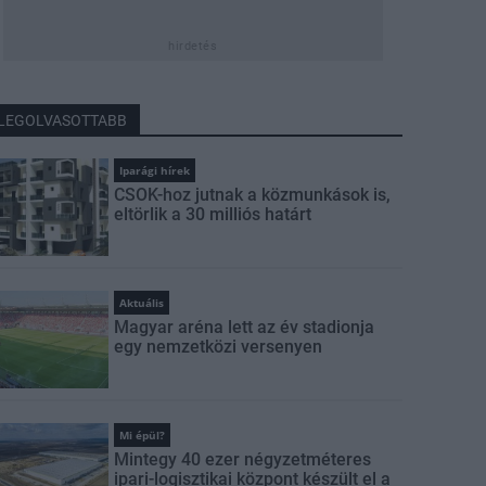
hirdetés
LEGOLVASOTTABB
Iparági hírek
CSOK-hoz jutnak a közmunkások is,
eltörlik a 30 milliós határt
Aktuális
Magyar aréna lett az év stadionja
egy nemzetközi versenyen
Mi épül?
Mintegy 40 ezer négyzetméteres
ipari-logisztikai központ készült el a