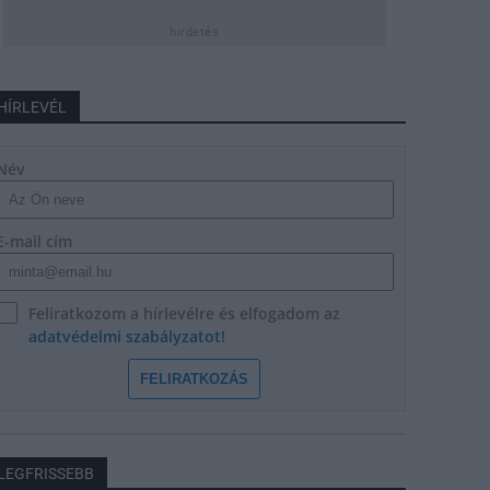
hirdetés
HÍRLEVÉL
Név
E-mail cím
Feliratkozom a hírlevélre és elfogadom az
adatvédelmi szabályzatot!
FELIRATKOZÁS
LEGFRISSEBB