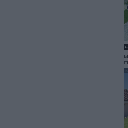
t
M
m
K