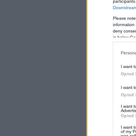
participants
Downstream 
Please note
information 
deny consent
in below Go
Persona
I want t
Opted 
I want t
Opted 
I want 
Advertis
Opted 
I want t
of my P
was col