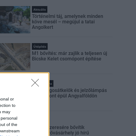
Aktuális
Történelmi táj, amelynek minden
köve mesél – megújul a tatai
Angolkert
Útépítés
M1 bővítés: már zajlik a teljesen új
Bicske Kelet csomópont építése
Kötött pálya
Új gyalogosátkelők és jelzőlámpás
csomópont épül Angyalföldön
sonal or
ection to
ou may
 personal
Mi épül?
out of the
Másfélszeresére bővítik
 downstream
Hódmezővásárhely jó hírű