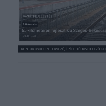
VASÚTFEJLESZTÉS
Békéscsaba
65 kilométeren fejlesztik a Szeged-Békéscs
2020.12.28
KONTÚR CSOPORT TERVEZŐ, ÉPÍTTETŐ, KIVITELEZŐ KE