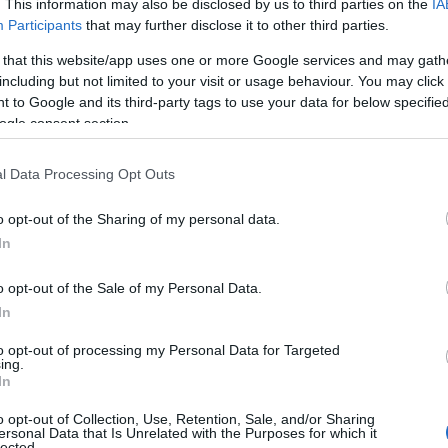
. This information may also be disclosed by us to third parties on the
IA
Participants
that may further disclose it to other third parties.
 that this website/app uses one or more Google services and may gath
including but not limited to your visit or usage behaviour. You may click 
 to Google and its third-party tags to use your data for below specifi
ogle consent section.
l Data Processing Opt Outs
o opt-out of the Sharing of my personal data.
In
K
o opt-out of the Sale of my Personal Data.
In
to opt-out of processing my Personal Data for Targeted
ing.
In
o opt-out of Collection, Use, Retention, Sale, and/or Sharing
ersonal Data that Is Unrelated with the Purposes for which it
lected.