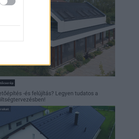
irakat
etőcserép
etőépítés -és felújítás? Legyen tudatos a
öltségtervezésben!
irakat