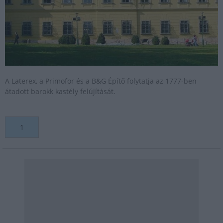
A Laterex, a Primofor és a B&G Építő folytatja az 1777-ben
átadott barokk kastély felújítását.
1