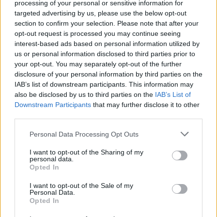
processing of your personal or sensitive information for
Bicske vízellátása
targeted advertising by us, please use the below opt-out
section to confirm your selection. Please note that after your
opt-out request is processed you may continue seeing
Mi épül?
interest-based ads based on personal information utilized by
Épített öröksége megújításával is készül
us or personal information disclosed to third parties prior to
Mohács a csata ötszázadik évfordulójára
your opt-out. You may separately opt-out of the further
disclosure of your personal information by third parties on the
IAB’s list of downstream participants. This information may
also be disclosed by us to third parties on the
IAB’s List of
Iparági hírek
Downstream Participants
that may further disclose it to other
A tengerfenék alatt négy óriáskábellel
third parties.
kötik össze Spanyolország és
Franciaország villamosenergia-hálózatát
Please note that this website/app uses one or more Google
Personal Data Processing Opt Outs
services and may gather and store information including but
not limited to your visit or usage behaviour. You may click to
I want to opt-out of the Sharing of my
personal data.
grant or deny consent to Google and its third-party tags to
KIRAKAT
Opted In
use your data for below specified purposes in below Google
consent section.
I want to opt-out of the Sale of my
Personal Data.
Kirakat
Opted In