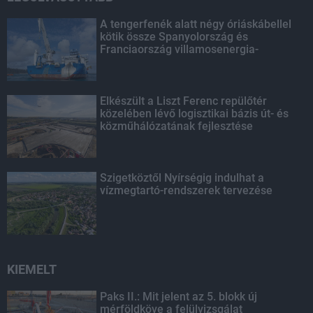
A tengerfenék alatt négy óriáskábellel
kötik össze Spanyolország és
Franciaország villamosenergia-
hálózatát
Elkészült a Liszt Ferenc repülőtér
közelében lévő logisztikai bázis út- és
közműhálózatának fejlesztése
Szigetköztől Nyírségig indulhat a
vízmegtartó-rendszerek tervezése
KIEMELT
Paks II.: Mit jelent az 5. blokk új
mérföldköve a felülvizsgálat