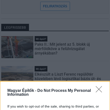
FELIRATKOZÁS
LEGFRISSEBB
Mi épül?
Paks II.: Mit jelent az 5. blokk új
mérföldköve a felülvizsgálat
árnyékában?
Mi épül?
Elkészült a Liszt Ferenc repülőtér
közelében lévő logisztikai bázis út- és
közműhálózatának fejlesztése
Magyar Építők -
Do Not Process My Personal
Information
Vízgazdálkodás
Látlelet a hazai víziközművekről?
If you wish to opt-out of the sale, sharing to third parties, or
Egyetlen, fél évszázados vezetéken múlt