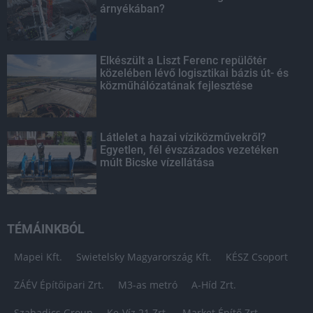
árnyékában?
Elkészült a Liszt Ferenc repülőtér
közelében lévő logisztikai bázis út- és
közműhálózatának fejlesztése
Látlelet a hazai víziközművekről?
Egyetlen, fél évszázados vezetéken
múlt Bicske vízellátása
TÉMÁINKBÓL
Mapei Kft.
Swietelsky Magyarország Kft.
KÉSZ Csoport
ZÁÉV Építőipari Zrt.
M3-as metró
A-Híd Zrt.
Szabadics Group
Ke-Víz 21 Zrt.
Market Építő Zrt.