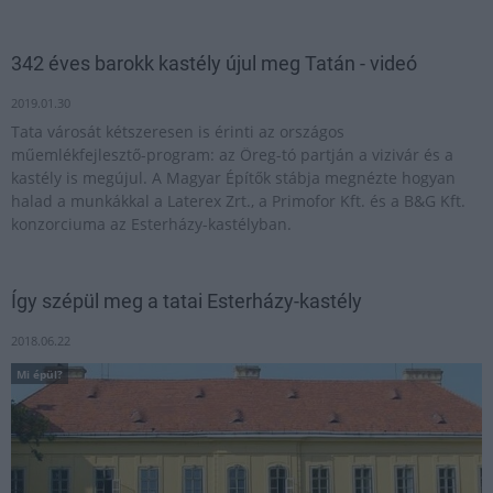
342 éves barokk kastély újul meg Tatán - videó
2019.01.30
Tata városát kétszeresen is érinti az országos
műemlékfejlesztő-program: az Öreg-tó partján a vizivár és a
kastély is megújul. A Magyar Építők stábja megnézte hogyan
halad a munkákkal a Laterex Zrt., a Primofor Kft. és a B&G Kft.
konzorciuma az Esterházy-kastélyban.
Így szépül meg a tatai Esterházy-kastély
2018.06.22
Mi épül?