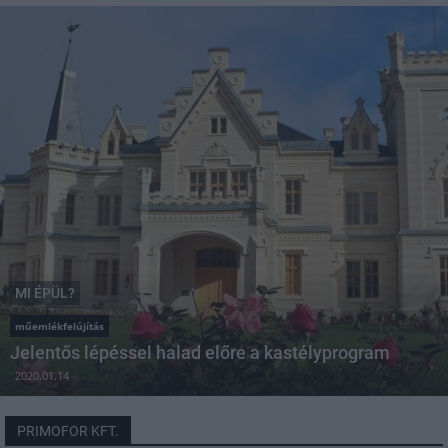
MI ÉPÜL?
műemlékfelújítás
Jelentős lépéssel halad előre a kastélyprogram
2020.01.14
PRIMOFOR KFT.