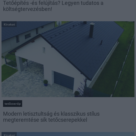
Tetőépítés -és felújítás? Legyen tudatos a
költségtervezésben!
Kirakat
tetőcserép
Modern letisztultság és klasszikus stílus
megteremtése sík tetőcserepekkel
Kirakat