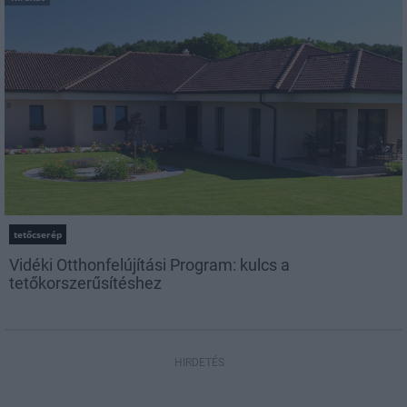
tetőcserép
Vidéki Otthonfelújítási Program: kulcs a
tetőkorszerűsítéshez
HIRDETÉS