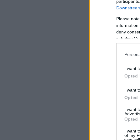
participants
Downstream 
Please note
information 
deny consent
in below Go
Persona
I want t
Opted 
I want t
Opted 
I want 
Advertis
Opted 
I want t
of my P
was col