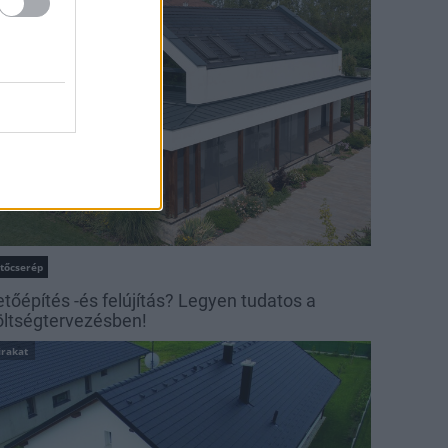
irakat
etőcserép
etőépítés -és felújítás? Legyen tudatos a
öltségtervezésben!
irakat