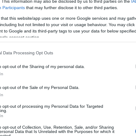
. This information may also be disclosed by us to third parties on the
IA
Participants
that may further disclose it to other third parties.
 that this website/app uses one or more Google services and may gath
including but not limited to your visit or usage behaviour. You may click 
 to Google and its third-party tags to use your data for below specifi
ogle consent section.
l Data Processing Opt Outs
o opt-out of the Sharing of my personal data.
In
K
o opt-out of the Sale of my Personal Data.
In
to opt-out of processing my Personal Data for Targeted
ing.
In
o opt-out of Collection, Use, Retention, Sale, and/or Sharing
ersonal Data that Is Unrelated with the Purposes for which it
lected.