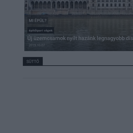
MI ÉPÜL?
építőipari cégek
Új üzemcsarnok nyílt hazánk legnagyobb dís
2019.10.07
SÜTTŐ