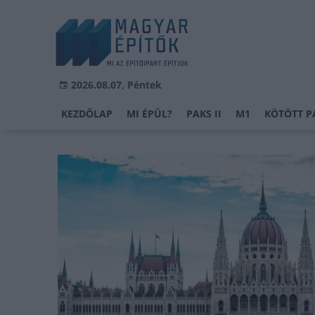
2026.08.07, Péntek
KEZDŐLAP
MI ÉPÜL?
PAKS II
M1
KÖTÖTT P