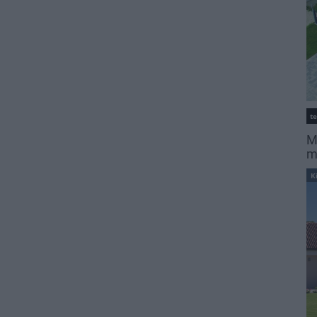
t
M
m
K