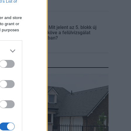
B’s List of
er and store
Mi épül?
to grant or
Paks II.: Mit jelent az 5. blokk új
ed purposes
mérföldköve a felülvizsgálat
árnyékában?
KIRAKAT
irakat