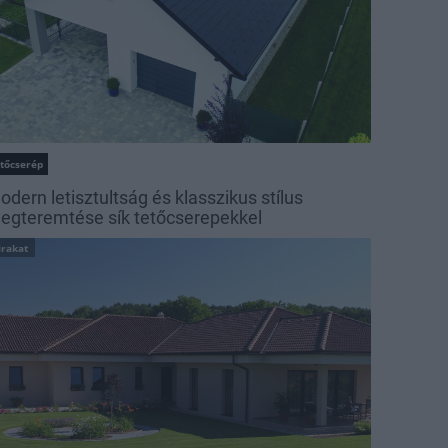
etőcserép
odern letisztultság és klasszikus stílus
egteremtése sík tetőcserepekkel
irakat