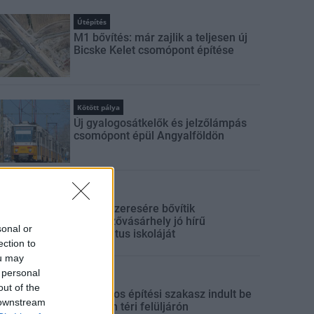
Útépítés
M1 bővítés: már zajlik a teljesen új
Bicske Kelet csomópont építése
Kötött pálya
Új gyalogosátkelők és jelzőlámpás
csomópont épül Angyalföldön
Mi épül?
Másfélszeresére bővítik
Hódmezővásárhely jó hírű
sonal or
református iskoláját
ection to
ou may
 personal
Útépítés
out of the
Látványos építési szakasz indult be
 downstream
a Flórián téri felüljárón