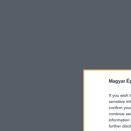
Magyar Ép
If you wish 
sensitive in
confirm you
continue se
information 
further disc