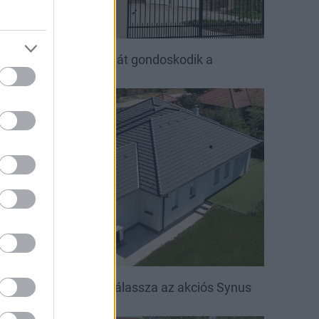
ető, ami évtizedeken át gondoskodik a
saládról
irakat
öntsön könnyedén: válassza az akciós Synus
etőcserepet!