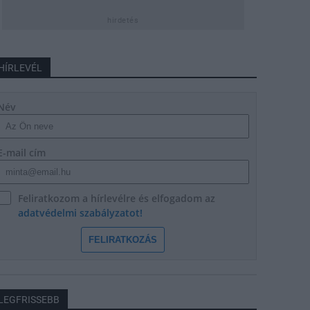
hirdetés
HÍRLEVÉL
Név
E-mail cím
Feliratkozom a hírlevélre és elfogadom az
adatvédelmi szabályzatot!
FELIRATKOZÁS
LEGFRISSEBB