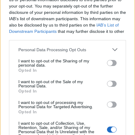
Tető, ami évtizedeken át gondoskodik a családról
your opt-out. You may separately opt-out of the further
disclosure of your personal information by third parties on the
Kirakat
IAB’s list of downstream participants. This information may
also be disclosed by us to third parties on the
IAB’s List of
Downstream Participants
that may further disclose it to other
third parties.
Please note that this website/app uses one or more Google
Personal Data Processing Opt Outs
services and may gather and store information including but
not limited to your visit or usage behaviour. You may click to
I want to opt-out of the Sharing of my
personal data.
grant or deny consent to Google and its third-party tags to
Opted In
use your data for below specified purposes in below Google
consent section.
I want to opt-out of the Sale of my
Personal Data.
Opted In
Döntsön könnyedén: válassza az akciós Synus
I want to opt-out of processing my
tetőcserepet!
Personal Data for Targeted Advertising.
Opted In
Kirakat
I want to opt-out of Collection, Use,
Retention, Sale, and/or Sharing of my
Personal Data that Is Unrelated with the