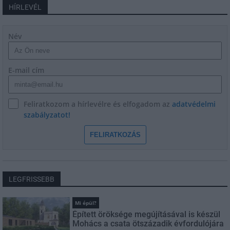
HÍRLEVÉL
Név
E-mail cím
Feliratkozom a hírlevélre és elfogadom az
adatvédelmi
szabályzatot!
FELIRATKOZÁS
LEGFRISSEBB
Mi épül?
Épített öröksége megújításával is készül
Mohács a csata ötszázadik évfordulójára