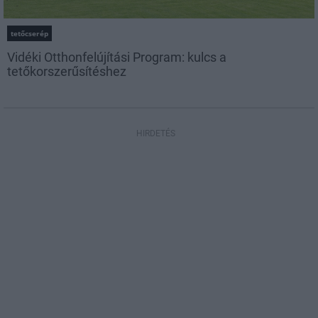
tetőcserép
Vidéki Otthonfelújítási Program: kulcs a
tetőkorszerűsítéshez
HIRDETÉS