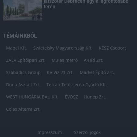
játszótér Debrecen egyik legfontosabb
terén
TÉMÁINKBÓL
Mapei Kft.
Swietelsky Magyarország Kft.
KÉSZ Csoport
ZÁÉV Építőipari Zrt.
M3-as metró
A-Híd Zrt.
Szabadics Group
Ke-Víz 21 Zrt.
Market Építő Zrt.
Duna Aszfalt Zrt.
Terrán Tetőcserép Gyártó Kft.
WEST HUNGÁRIA BAU Kft.
ÉVOSZ
Hunép Zrt.
Colas Alterra Zrt.
Impresszum
Szerzői jogok