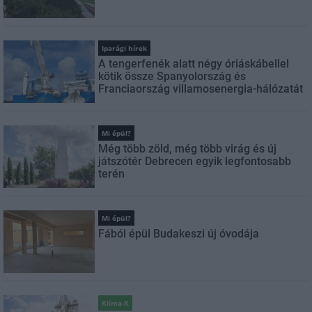
Iparági hírek
A tengerfenék alatt négy óriáskábellel
kötik össze Spanyolország és
Franciaország villamosenergia-hálózatát
Mi épül?
Még több zöld, még több virág és új
játszótér Debrecen egyik legfontosabb
terén
Mi épül?
Fából épül Budakeszi új óvodája
Klíma-X