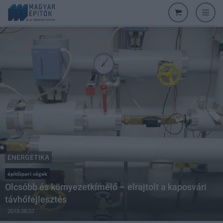
ENERGETIKA
építőipari cégek
Olcsóbb és környezetkímélő – elrajtolt a kaposvári
távhőfejlesztés
2018.08.07