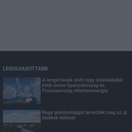
LEGOLVASOTTABB
A tengerfenék alatt négy óriáskábellel
kötik össze Spanyolország és
Franciaország villamosenergia-
hálózatát
Nagy gondossággal tervezték meg az új
blokkok hűtését