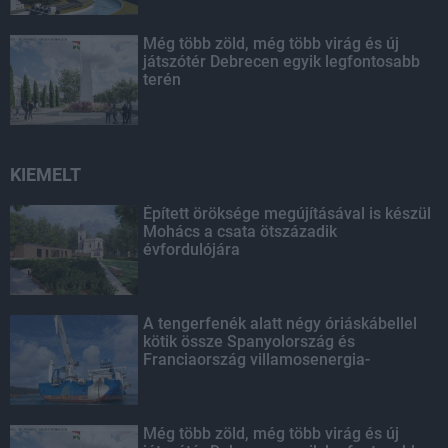
Még több zöld, még több virág és új
játszótér Debrecen egyik legfontosabb
terén
KIEMELT
Épített öröksége megújításával is készül
Mohács a csata ötszázadik
évfordulójára
A tengerfenék alatt négy óriáskábellel
kötik össze Spanyolország és
Franciaország villamosenergia-
hálózatát
Még több zöld, még több virág és új