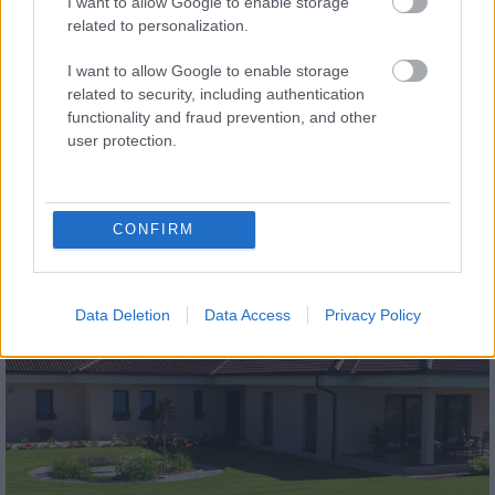
I want to allow Google to enable storage
related to personalization.
I want to allow Google to enable storage
related to security, including authentication
functionality and fraud prevention, and other
user protection.
tetőcserép
Modern letisztultság és klasszikus stílus
megteremtése sík tetőcserepekkel
CONFIRM
Kirakat
Data Deletion
Data Access
Privacy Policy