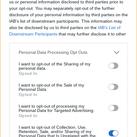
us or personal information disclosed to third parties prior to
Tető, ami évtizedeken át gondoskodik a családról
your opt-out. You may separately opt-out of the further
disclosure of your personal information by third parties on the
Kirakat
IAB’s list of downstream participants. This information may
also be disclosed by us to third parties on the
IAB’s List of
Downstream Participants
that may further disclose it to other
third parties.
Please note that this website/app uses one or more Google
Personal Data Processing Opt Outs
services and may gather and store information including but
not limited to your visit or usage behaviour. You may click to
I want to opt-out of the Sharing of my
personal data.
grant or deny consent to Google and its third-party tags to
Opted In
use your data for below specified purposes in below Google
consent section.
I want to opt-out of the Sale of my
Personal Data.
Opted In
Döntsön könnyedén: válassza az akciós Synus
I want to opt-out of processing my
tetőcserepet!
Personal Data for Targeted Advertising.
Opted In
Kirakat
I want to opt-out of Collection, Use,
Retention, Sale, and/or Sharing of my
Personal Data that Is Unrelated with the