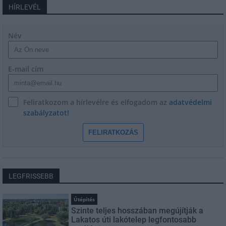
HÍRLEVÉL
Név
E-mail cím
Feliratkozom a hírlevélre és elfogadom az
adatvédelmi
szabályzatot!
FELIRATKOZÁS
LEGFRISSEBB
Útépítés
Szinte teljes hosszában megújítják a
Lakatos úti lakótelep legfontosabb