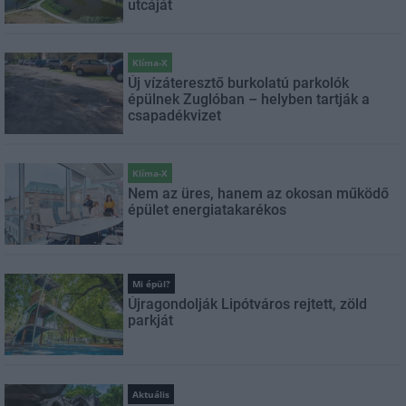
utcáját
Klíma-X
Új vízáteresztő burkolatú parkolók
épülnek Zuglóban – helyben tartják a
csapadékvizet
Klíma-X
Nem az üres, hanem az okosan működő
épület energiatakarékos
Mi épül?
Újragondolják Lipótváros rejtett, zöld
parkját
Aktuális