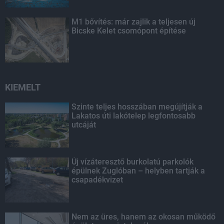
M1 bővítés: már zajlik a teljesen új
Bicske Kelet csomópont építése
KIEMELT
Szinte teljes hosszában megújítják a
Lakatos úti lakótelep legfontosabb
utcáját
Új vízáteresztő burkolatú parkolók
épülnek Zuglóban – helyben tartják a
csapadékvizet
Nem az üres, hanem az okosan működő