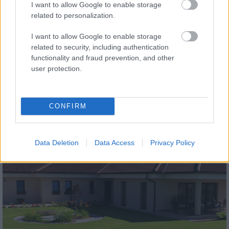
I want to allow Google to enable storage
related to personalization.
I want to allow Google to enable storage
related to security, including authentication
functionality and fraud prevention, and other
tetőcserép
user protection.
Modern letisztultság és klasszikus stílus
megteremtése sík tetőcserepekkel
CONFIRM
Kirakat
Data Deletion
Data Access
Privacy Policy