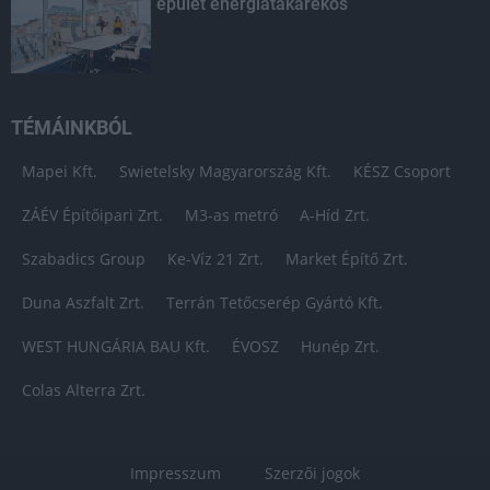
épület energiatakarékos
TÉMÁINKBÓL
Mapei Kft.
Swietelsky Magyarország Kft.
KÉSZ Csoport
ZÁÉV Építőipari Zrt.
M3-as metró
A-Híd Zrt.
Szabadics Group
Ke-Víz 21 Zrt.
Market Építő Zrt.
Duna Aszfalt Zrt.
Terrán Tetőcserép Gyártó Kft.
WEST HUNGÁRIA BAU Kft.
ÉVOSZ
Hunép Zrt.
Colas Alterra Zrt.
Impresszum
Szerzői jogok