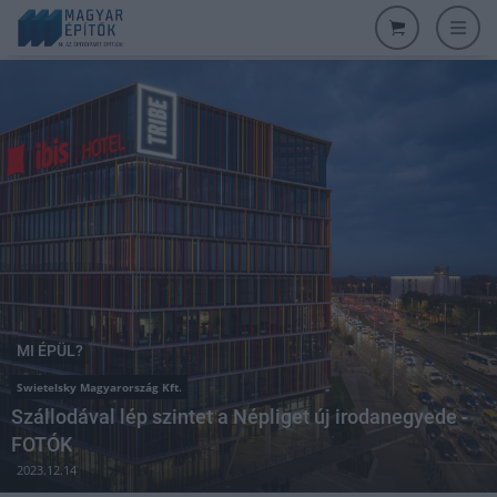
MI ÉPÜL?
Swietelsky Magyarország Kft.
Szállodával lép szintet a Népliget új irodanegyede -
FOTÓK
2023.12.14