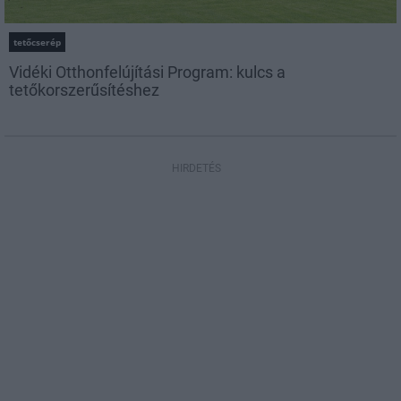
tetőcserép
Vidéki Otthonfelújítási Program: kulcs a
tetőkorszerűsítéshez
HIRDETÉS