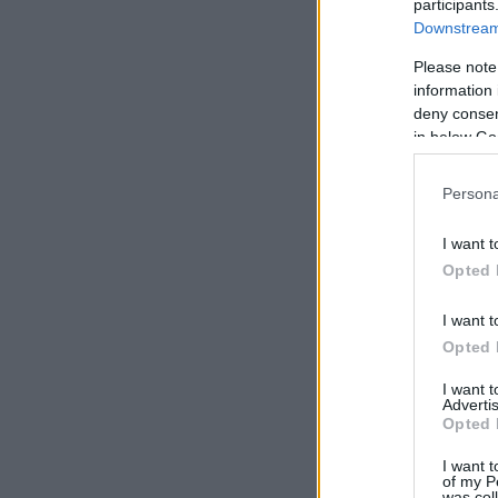
participants
Downstream 
Please note
information 
deny consent
in below Go
Persona
I want t
Opted 
I want t
Opted 
I want 
Advertis
Opted 
I want t
of my P
was col