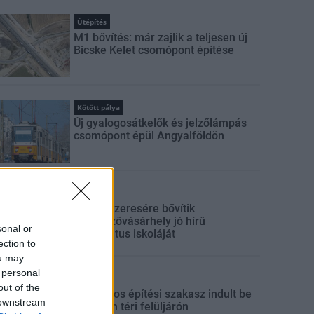
Útépítés
M1 bővítés: már zajlik a teljesen új
Bicske Kelet csomópont építése
Kötött pálya
Új gyalogosátkelők és jelzőlámpás
csomópont épül Angyalföldön
Mi épül?
Másfélszeresére bővítik
Hódmezővásárhely jó hírű
sonal or
református iskoláját
ection to
ou may
 personal
Útépítés
out of the
Látványos építési szakasz indult be
 downstream
a Flórián téri felüljárón