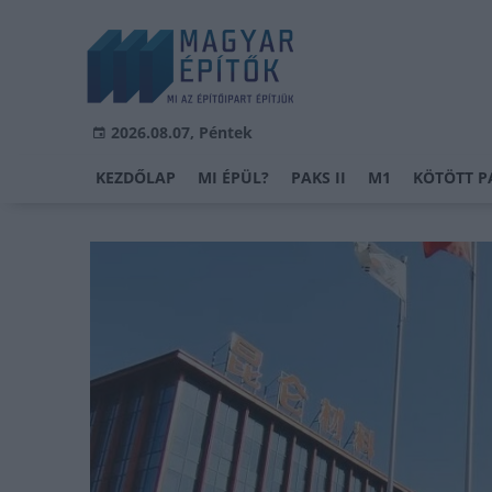
2026.08.07, Péntek
KEZDŐLAP
MI ÉPÜL?
PAKS II
M1
KÖTÖTT P