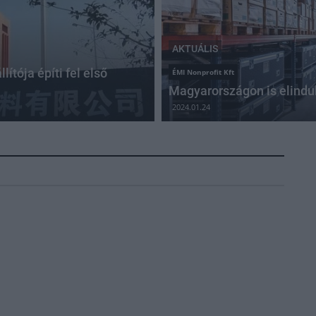
AKTUÁLIS
ítója építi fel első
ÉMI Nonprofit Kft
Magyarországon is elindul 
2024.01.24