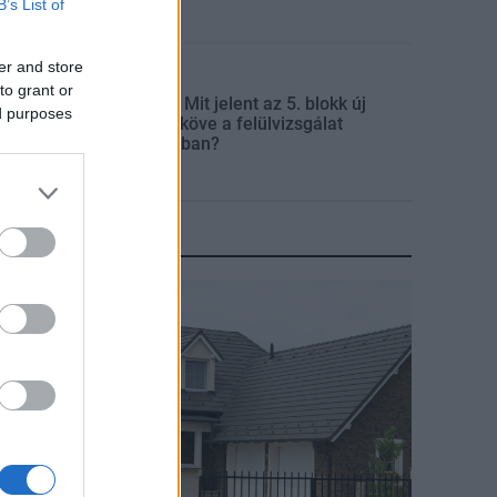
B’s List of
er and store
Mi épül?
to grant or
Paks II.: Mit jelent az 5. blokk új
ed purposes
mérföldköve a felülvizsgálat
árnyékában?
KIRAKAT
irakat