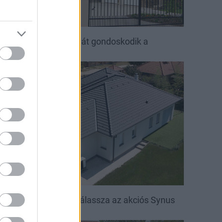
ető, ami évtizedeken át gondoskodik a
saládról
irakat
öntsön könnyedén: válassza az akciós Synus
etőcserepet!