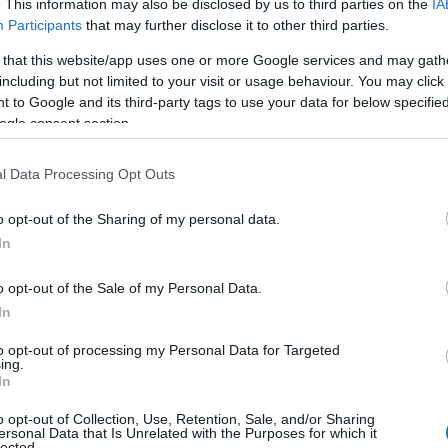
. This information may also be disclosed by us to third parties on the
IA
Participants
that may further disclose it to other third parties.
 that this website/app uses one or more Google services and may gath
including but not limited to your visit or usage behaviour. You may click 
 to Google and its third-party tags to use your data for below specifi
ogle consent section.
l Data Processing Opt Outs
o opt-out of the Sharing of my personal data.
In
K
o opt-out of the Sale of my Personal Data.
In
to opt-out of processing my Personal Data for Targeted
ing.
In
o opt-out of Collection, Use, Retention, Sale, and/or Sharing
ersonal Data that Is Unrelated with the Purposes for which it
lected.