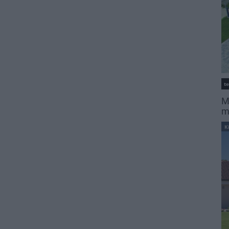
t
M
m
K