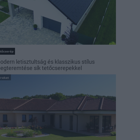
etőcserép
odern letisztultság és klasszikus stílus
egteremtése sík tetőcserepekkel
irakat