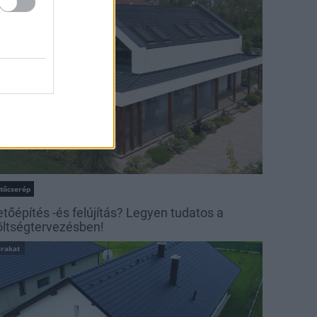
irakat
etőcserép
etőépítés -és felújítás? Legyen tudatos a
öltségtervezésben!
irakat