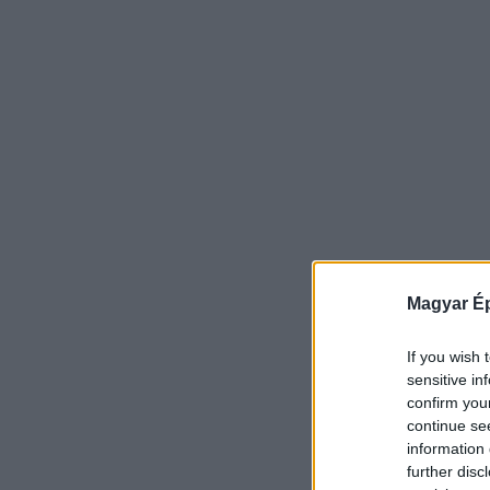
Magyar Ép
If you wish 
sensitive in
confirm you
continue se
information 
further disc