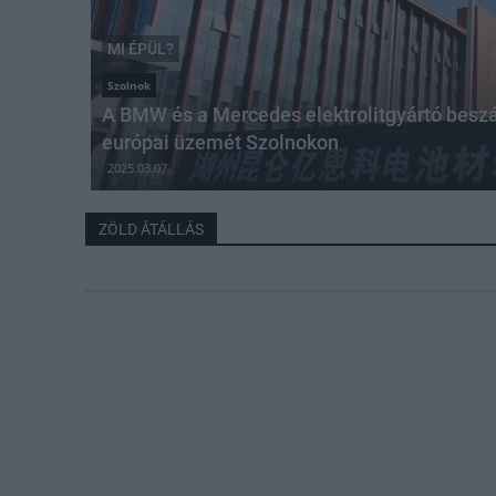
MI ÉPÜL?
Szolnok
A BMW és a Mercedes elektrolitgyártó beszáll
európai üzemét Szolnokon
2025.03.07
ZÖLD ÁTÁLLÁS