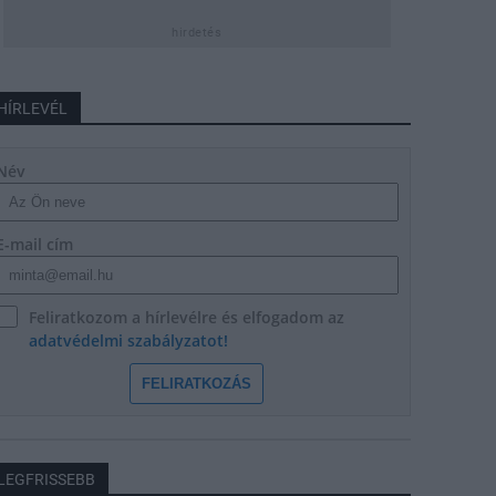
hirdetés
HÍRLEVÉL
Név
E-mail cím
Feliratkozom a hírlevélre és elfogadom az
adatvédelmi szabályzatot!
FELIRATKOZÁS
LEGFRISSEBB