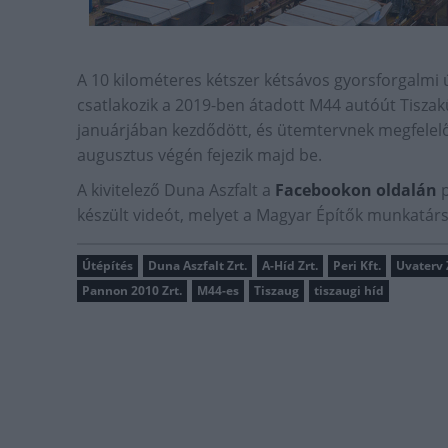
A 10 kilométeres kétszer kétsávos gyorsforgalmi 
csatlakozik a 2019-ben átadott M44 autóút Tiszak
januárjában kezdődött, és ütemtervnek megfelelő
augusztus végén fejezik majd be.
A kivitelező Duna Aszfalt a
Facebookon oldalán
p
készült videót, melyet a Magyar Építők munkatársa
Útépítés
Duna Aszfalt Zrt.
A-Híd Zrt.
Peri Kft.
Uvaterv 
Pannon 2010 Zrt.
M44-es
Tiszaug
tiszaugi híd