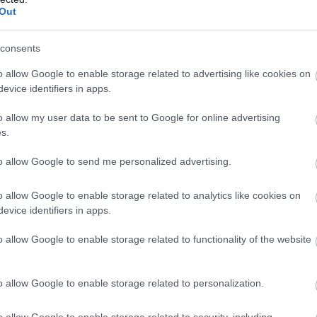
Out
Új
N
consents
ítású műtárgy
o allow Google to enable storage related to advertising like cookies on
evice identifiers in apps.
et lesz, amelyből Európában egyetlen sincsen, és a
o allow my user data to be sent to Google for online advertising
es hossza 556 méter, melyből a 307 méter hosszú
s.
dést.
to allow Google to send me personalized advertising.
 nagyon egyedivé teszi a látványt. A
o allow Google to enable storage related to analytics like cookies on
 ferdekábeleken függesztett hídpálya pedig
evice identifiers in apps.
 lesz a pilonokhoz rögzítve. A híd pilonok
o allow Google to enable storage related to functionality of the website
o allow Google to enable storage related to personalization.
o allow Google to enable storage related to security, including