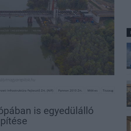
ály/magyarepitok.hu
eti Infrastruktúra Fejlesztő Zrt. (NIF)
Pannon 2010 Zrt.
M44-es
Tiszaug
ópában is egyedülálló
építése