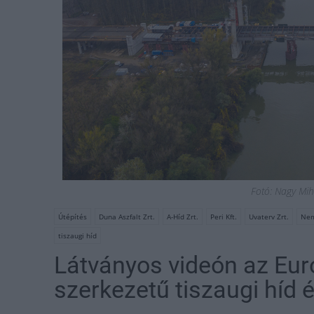
Fotó: Nagy Mih
Útépítés
Duna Aszfalt Zrt.
A-Híd Zrt.
Peri Kft.
Uvaterv Zrt.
Nemz
tiszaugi híd
Látványos videón az Eur
szerkezetű tiszaugi híd 