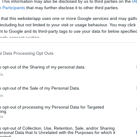
. This information may also be disclosed by us to third parties on the
IA
Participants
that may further disclose it to other third parties.
 that this website/app uses one or more Google services and may gath
including but not limited to your visit or usage behaviour. You may click 
Co
 to Google and its third-party tags to use your data for below specifi
ogle consent section.
A
É
l Data Processing Opt Outs
Ip
o opt-out of the Sharing of my personal data.
In
o opt-out of the Sale of my Personal Data.
In
to opt-out of processing my Personal Data for Targeted
ing.
In
o opt-out of Collection, Use, Retention, Sale, and/or Sharing
ersonal Data that Is Unrelated with the Purposes for which it
I
lected.