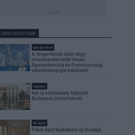
hirdetés
LEGOLVASOTTABB
Iparági hírek
A tengerfenék alatt négy
óriáskábellel kötik össze
Spanyolország és Franciaország
villamosenergia-hálózatát
Ingatlan
Két új szálláshely fejleszti
Budapest-Józsefvárost
Mi épül?
Fából épül Budakeszi új óvodája