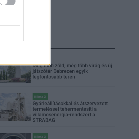
LEGFRISSEBB
Mi épül?
Még több zöld, még több virág és új
játszótér Debrecen egyik
legfontosabb terén
Klíma-X
Gyárleállításokkal és átszervezett
termeléssel tehermentesíti a
villamosenergia-rendszert a
STRABAG
Klíma-X