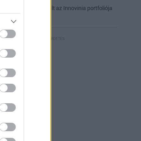
abb csarnokkal bővült az Innovinia portfoliója
yíregyházán
HIRDETÉS