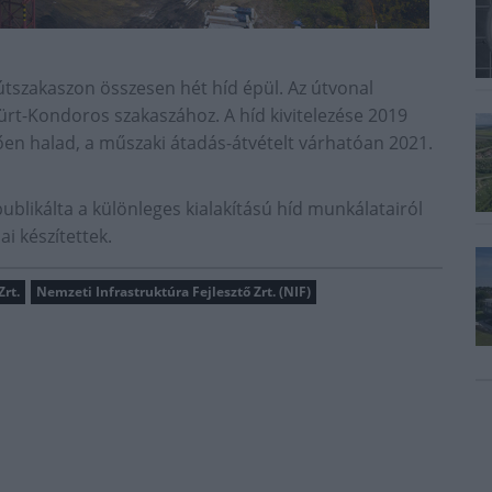
útszakaszon összesen hét híd épül. Az útvonal
ürt-Kondoros szakaszához. A híd kivitelezése 2019
en halad, a műszaki átadás-átvételt várhatóan 2021.
ublikálta a különleges kialakítású híd munkálatairól
i készítettek.
Zrt.
Nemzeti Infrastruktúra Fejlesztő Zrt. (NIF)