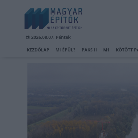
2026.08.07, Péntek
KEZDŐLAP
MI ÉPÜL?
PAKS II
M1
KÖTÖTT P