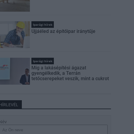
Iparági hírek
Újjáéled az építőipar iránytűje
Iparági hírek
Míg a lakásépítési ágazat
gyengélkedik, a Terrán
tetőcserepeket veszik, mint a cukrot
HÍRLEVÉL
Név