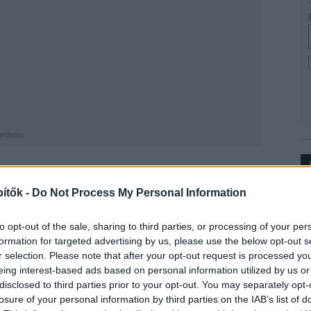
hirdetés
az M44-es gyorsforgalmi út új, tiszaugi hídjának
ítők -
Do Not Process My Personal Information
Ip
t hídrész. Az M44-es út Lakitelek és Tiszakürt közötti
rastruktúra Fejlesztő Zrt. (NIF)
beruházásában és a
to opt-out of the sale, sharing to third parties, or processing of your per
.
formation for targeted advertising by us, please use the below opt-out s
r selection. Please note that after your opt-out request is processed y
Duna Aszfalt Zrt. fővállalkozásában, az
A-Híd Zrt.
eing interest-based ads based on personal information utilized by us or
tervezésének részeként az
Uvaterv Zrt.
tervei alapján
disclosed to third parties prior to your opt-out. You may separately opt-
szerkezet zsaluzatát a
PERI
termékeiből állították
losure of your personal information by third parties on the IAB’s list of