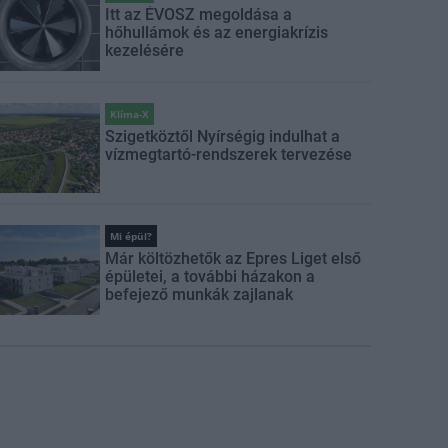
Itt az ÉVOSZ megoldása a
hőhullámok és az energiakrízis
kezelésére
Klíma-X
Szigetköztől Nyírségig indulhat a
vízmegtartó-rendszerek tervezése
Mi épül?
Már költözhetők az Epres Liget első
épületei, a további házakon a
befejező munkák zajlanak