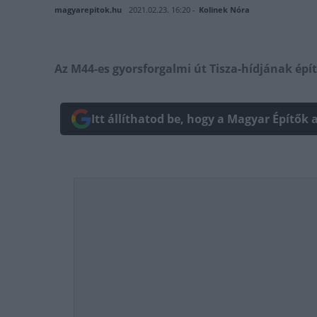
magyarepitok.hu
2021.02.23. 16:20 -
Kolinek Nóra
Az M44-es gyorsforgalmi út Tisza-hídjának épít
Itt állíthatod be, hogy a Magyar Építők 