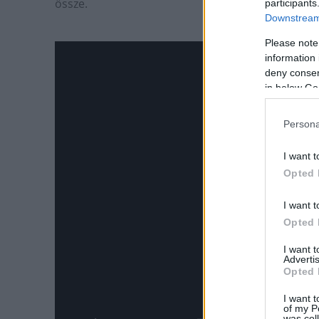
össze.
participants
Downstream 
Please note
information 
deny consent
in below Go
Persona
I want t
Opted 
I want t
Opted 
I want 
Advertis
Opted 
I want t
of my P
was col