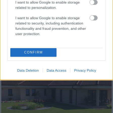
I want to allow Google to enable storage
related to personalization.
I want to allow Google to enable storage
related to security, including authentication
functionality and fraud prevention, and other
tetőcserép
user protection.
Modern letisztultság és klasszikus stílus
megteremtése sík tetőcserepekkel
CONFIRM
Kirakat
Data Deletion
Data Access
Privacy Policy