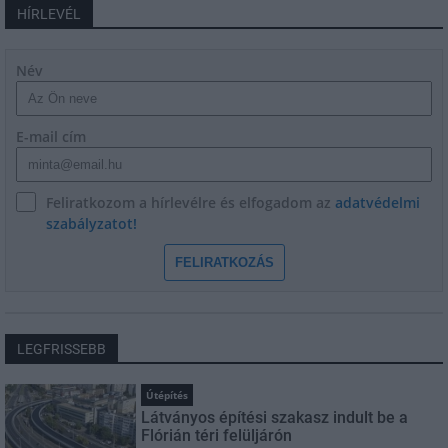
HÍRLEVÉL
Név
E-mail cím
Feliratkozom a hírlevélre és elfogadom az
adatvédelmi
szabályzatot!
FELIRATKOZÁS
LEGFRISSEBB
Útépítés
Látványos építési szakasz indult be a
Flórián téri felüljárón