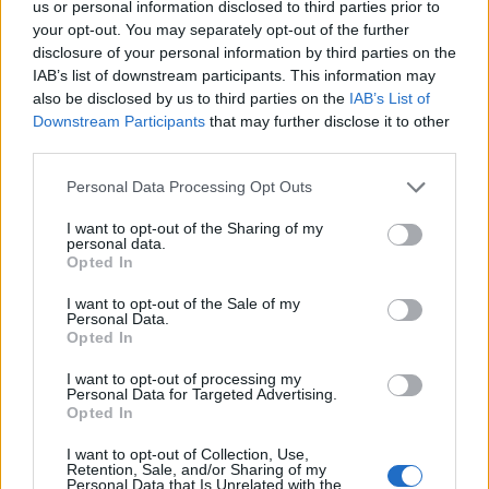
us or personal information disclosed to third parties prior to
Tető, ami évtizedeken át gondoskodik a családról
your opt-out. You may separately opt-out of the further
disclosure of your personal information by third parties on the
Kirakat
IAB’s list of downstream participants. This information may
also be disclosed by us to third parties on the
IAB’s List of
Downstream Participants
that may further disclose it to other
third parties.
Please note that this website/app uses one or more Google
Personal Data Processing Opt Outs
services and may gather and store information including but
not limited to your visit or usage behaviour. You may click to
I want to opt-out of the Sharing of my
personal data.
grant or deny consent to Google and its third-party tags to
Opted In
use your data for below specified purposes in below Google
consent section.
I want to opt-out of the Sale of my
Personal Data.
Opted In
Döntsön könnyedén: válassza az akciós Synus
I want to opt-out of processing my
tetőcserepet!
Personal Data for Targeted Advertising.
Opted In
Kirakat
I want to opt-out of Collection, Use,
Retention, Sale, and/or Sharing of my
Personal Data that Is Unrelated with the