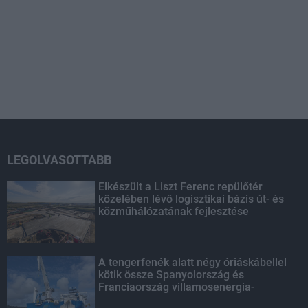
LEGOLVASOTTABB
Elkészült a Liszt Ferenc repülőtér
közelében lévő logisztikai bázis út- és
közműhálózatának fejlesztése
A tengerfenék alatt négy óriáskábellel
kötik össze Spanyolország és
Franciaország villamosenergia-
hálózatát