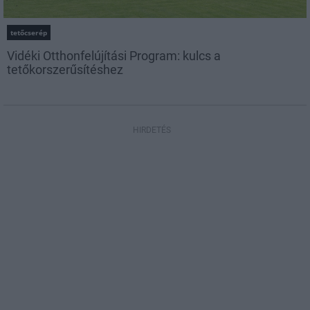
tetőcserép
Vidéki Otthonfelújítási Program: kulcs a
tetőkorszerűsítéshez
HIRDETÉS