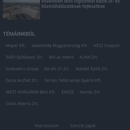
közelében lévő logisztikai bázis út- és
közműhálózatának fejlesztése
TÉMÁINKBÓL
Mapei Kft.
Swietelsky Magyarország Kft.
KÉSZ Csoport
ZÁÉV Építőipari Zrt.
M3-as metró
A-Híd Zrt.
Szabadics Group
Ke-Víz 21 Zrt.
Market Építő Zrt.
Duna Aszfalt Zrt.
Terrán Tetőcserép Gyártó Kft.
WEST HUNGÁRIA BAU Kft.
ÉVOSZ
Hunép Zrt.
Colas Alterra Zrt.
Impresszum
Szerzői jogok