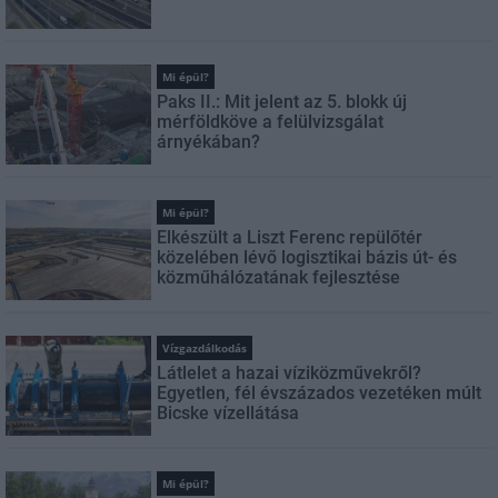
Mi épül?
Paks II.: Mit jelent az 5. blokk új
mérföldköve a felülvizsgálat
árnyékában?
Mi épül?
Elkészült a Liszt Ferenc repülőtér
közelében lévő logisztikai bázis út- és
közműhálózatának fejlesztése
Vízgazdálkodás
Látlelet a hazai víziközművekről?
Egyetlen, fél évszázados vezetéken múlt
Bicske vízellátása
Mi épül?