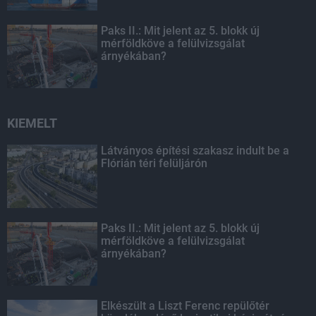
Paks II.: Mit jelent az 5. blokk új
mérföldköve a felülvizsgálat
árnyékában?
KIEMELT
Látványos építési szakasz indult be a
Flórián téri felüljárón
Paks II.: Mit jelent az 5. blokk új
mérföldköve a felülvizsgálat
árnyékában?
Elkészült a Liszt Ferenc repülőtér