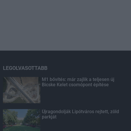
LEGOLVASOTTABB
M1 bővítés: már zajlik a teljesen új
Bicske Kelet csomópont építése
Újragondolják Lipótváros rejtett, zöld
parkját