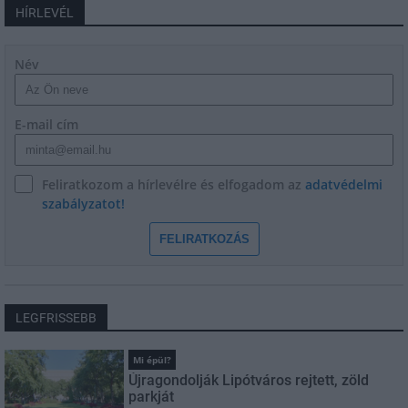
HÍRLEVÉL
Név
E-mail cím
Feliratkozom a hírlevélre és elfogadom az
adatvédelmi
szabályzatot!
FELIRATKOZÁS
LEGFRISSEBB
Mi épül?
Újragondolják Lipótváros rejtett, zöld
parkját