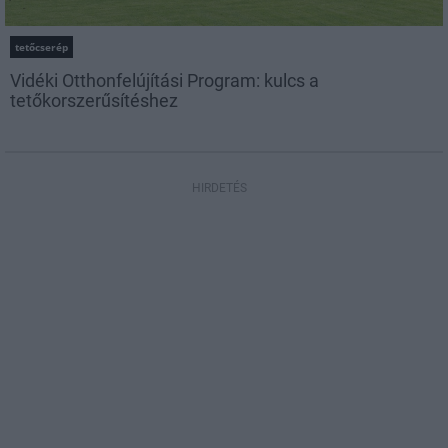
tetőcserép
Vidéki Otthonfelújítási Program: kulcs a
tetőkorszerűsítéshez
HIRDETÉS