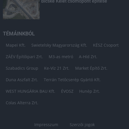
Bicske Kelet csomópont építése
TÉMÁINKBÓL
Mapei Kft.
Swietelsky Magyarország Kft.
KÉSZ Csoport
ZÁÉV Építőipari Zrt.
M3-as metró
A-Híd Zrt.
Szabadics Group
Ke-Víz 21 Zrt.
Market Építő Zrt.
Duna Aszfalt Zrt.
Terrán Tetőcserép Gyártó Kft.
WEST HUNGÁRIA BAU Kft.
ÉVOSZ
Hunép Zrt.
Colas Alterra Zrt.
Impresszum
Szerzői jogok