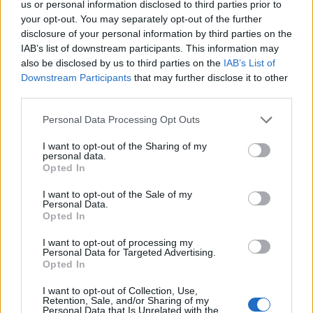
us or personal information disclosed to third parties prior to
Tető, ami évtizedeken át gondoskodik a családról
your opt-out. You may separately opt-out of the further
disclosure of your personal information by third parties on the
Kirakat
IAB’s list of downstream participants. This information may
also be disclosed by us to third parties on the
IAB’s List of
Downstream Participants
that may further disclose it to other
third parties.
Please note that this website/app uses one or more Google
Personal Data Processing Opt Outs
services and may gather and store information including but
not limited to your visit or usage behaviour. You may click to
I want to opt-out of the Sharing of my
personal data.
grant or deny consent to Google and its third-party tags to
Opted In
use your data for below specified purposes in below Google
consent section.
I want to opt-out of the Sale of my
Personal Data.
Opted In
Döntsön könnyedén: válassza az akciós Synus
I want to opt-out of processing my
tetőcserepet!
Personal Data for Targeted Advertising.
Opted In
Kirakat
I want to opt-out of Collection, Use,
Retention, Sale, and/or Sharing of my
Personal Data that Is Unrelated with the