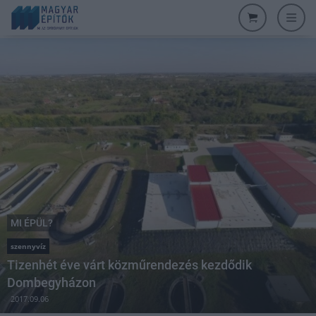
MI ÉPÜL?
szennyvíz
Tizenhét éve várt közműrendezés kezdődik
Dombegyházon
2017.09.06