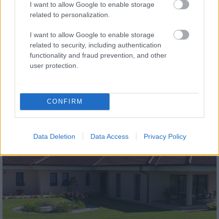
I want to allow Google to enable storage
related to personalization.
I want to allow Google to enable storage
related to security, including authentication
functionality and fraud prevention, and other
tetőcserép
user protection.
Modern letisztultság és klasszikus stílus
megteremtése sík tetőcserepekkel
CONFIRM
Kirakat
Data Deletion
Data Access
Privacy Policy