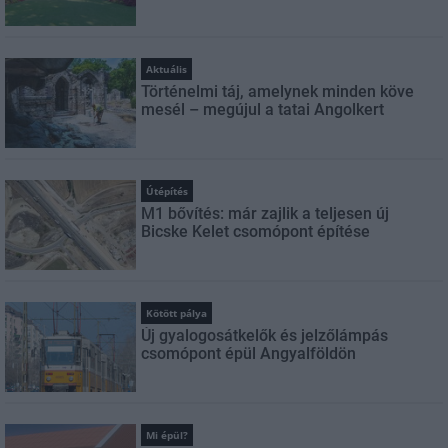
Aktuális
Történelmi táj, amelynek minden köve
mesél – megújul a tatai Angolkert
Útépítés
M1 bővítés: már zajlik a teljesen új
Bicske Kelet csomópont építése
Kötött pálya
Új gyalogosátkelők és jelzőlámpás
csomópont épül Angyalföldön
Mi épül?