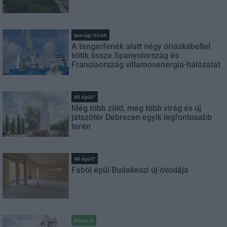
Iparági hírek
A tengerfenék alatt négy óriáskábellel
kötik össze Spanyolország és
Franciaország villamosenergia-hálózatát
Mi épül?
Még több zöld, még több virág és új
játszótér Debrecen egyik legfontosabb
terén
Mi épül?
Fából épül Budakeszi új óvodája
Klíma-X