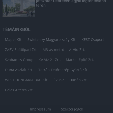
játszótér Debrecen egyik legfontosabb
terén
TÉMÁINKBÓL
Mapei Kft.
Swietelsky Magyarország Kft.
KÉSZ Csoport
ZÁÉV Építőipari Zrt.
M3-as metró
A-Híd Zrt.
Szabadics Group
Ke-Víz 21 Zrt.
Market Építő Zrt.
Duna Aszfalt Zrt.
Terrán Tetőcserép Gyártó Kft.
WEST HUNGÁRIA BAU Kft.
ÉVOSZ
Hunép Zrt.
Colas Alterra Zrt.
Impresszum
Szerzői jogok