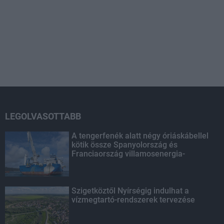
LEGOLVASOTTABB
A tengerfenék alatt négy óriáskábellel
kötik össze Spanyolország és
Franciaország villamosenergia-
hálózatát
Szigetköztől Nyírségig indulhat a
vízmegtartó-rendszerek tervezése