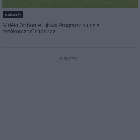
tetőcserép
Vidéki Otthonfelújítási Program: kulcs a
tetőkorszerűsítéshez
HIRDETÉS