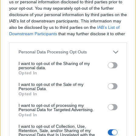
us or personal information disclosed to third parties prior to
Tető, ami évtizedeken át gondoskodik a családról
your opt-out. You may separately opt-out of the further
disclosure of your personal information by third parties on the
Kirakat
IAB’s list of downstream participants. This information may
also be disclosed by us to third parties on the
IAB’s List of
Downstream Participants
that may further disclose it to other
third parties.
Please note that this website/app uses one or more Google
Personal Data Processing Opt Outs
services and may gather and store information including but
not limited to your visit or usage behaviour. You may click to
I want to opt-out of the Sharing of my
personal data.
grant or deny consent to Google and its third-party tags to
Opted In
use your data for below specified purposes in below Google
consent section.
I want to opt-out of the Sale of my
Personal Data.
Opted In
Döntsön könnyedén: válassza az akciós Synus
I want to opt-out of processing my
tetőcserepet!
Personal Data for Targeted Advertising.
Opted In
Kirakat
I want to opt-out of Collection, Use,
Retention, Sale, and/or Sharing of my
Personal Data that Is Unrelated with the