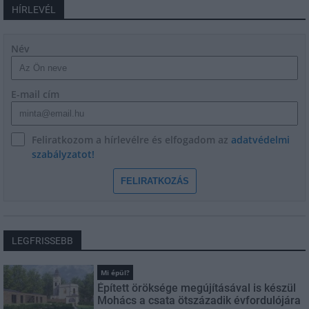
HÍRLEVÉL
Név
E-mail cím
Feliratkozom a hírlevélre és elfogadom az
adatvédelmi
szabályzatot!
FELIRATKOZÁS
LEGFRISSEBB
Mi épül?
Épített öröksége megújításával is készül
Mohács a csata ötszázadik évfordulójára