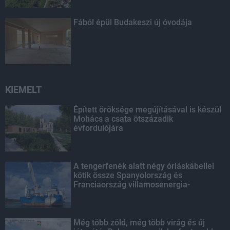
Fából épül Budakeszi új óvodája
KIEMELT
Épített öröksége megújításával is készül
Mohács a csata ötszázadik
évfordulójára
A tengerfenék alatt négy óriáskábellel
kötik össze Spanyolország és
Franciaország villamosenergia-
hálózatát
Még több zöld, még több virág és új