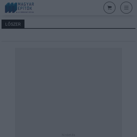
LŐSZER
hirdetés