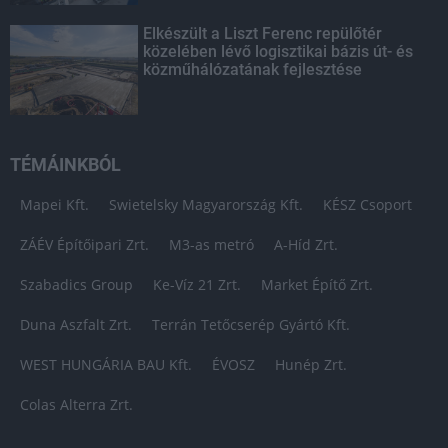
Elkészült a Liszt Ferenc repülőtér
közelében lévő logisztikai bázis út- és
közműhálózatának fejlesztése
TÉMÁINKBÓL
Mapei Kft.
Swietelsky Magyarország Kft.
KÉSZ Csoport
ZÁÉV Építőipari Zrt.
M3-as metró
A-Híd Zrt.
Szabadics Group
Ke-Víz 21 Zrt.
Market Építő Zrt.
Duna Aszfalt Zrt.
Terrán Tetőcserép Gyártó Kft.
WEST HUNGÁRIA BAU Kft.
ÉVOSZ
Hunép Zrt.
Colas Alterra Zrt.