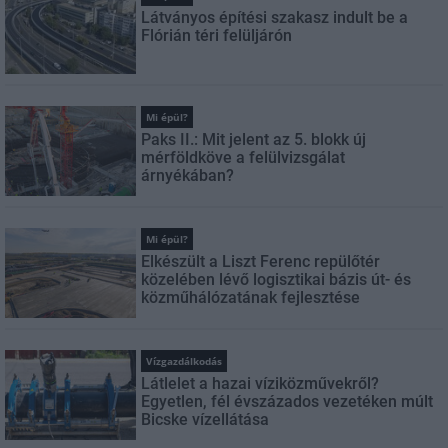
Látványos építési szakasz indult be a
Flórián téri felüljárón
Mi épül?
Paks II.: Mit jelent az 5. blokk új
mérföldköve a felülvizsgálat
árnyékában?
Mi épül?
Elkészült a Liszt Ferenc repülőtér
közelében lévő logisztikai bázis út- és
közműhálózatának fejlesztése
Vízgazdálkodás
Látlelet a hazai víziközművekről?
Egyetlen, fél évszázados vezetéken múlt
Bicske vízellátása