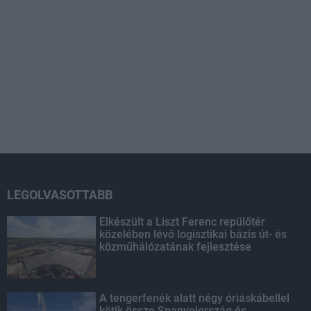
LEGOLVASOTTABB
Elkészült a Liszt Ferenc repülőtér
közelében lévő logisztikai bázis út- és
közműhálózatának fejlesztése
A tengerfenék alatt négy óriáskábellel
kötik össze Spanyolország és