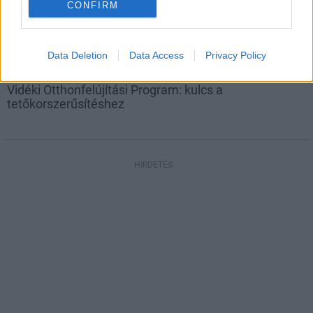
CONFIRM
Data Deletion
Data Access
Privacy Policy
tetőcserép
Vidéki Otthonfelújítási Program: kulcs a
tetőkorszerűsítéshez
HIRDETÉS