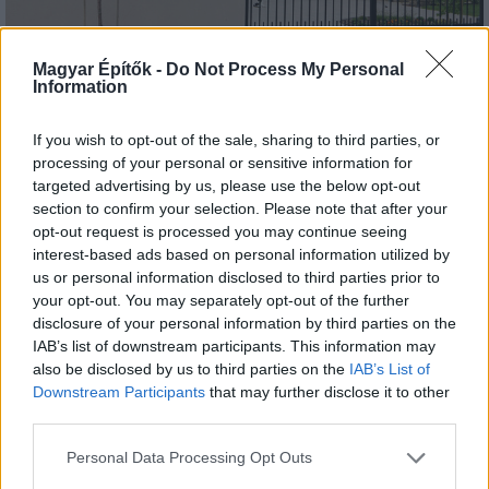
Tető, ami évtizedeken át gondoskodik a családról
Magyar Építők -
Do Not Process My Personal
Information
Kirakat
If you wish to opt-out of the sale, sharing to third parties, or
processing of your personal or sensitive information for
targeted advertising by us, please use the below opt-out
section to confirm your selection. Please note that after your
opt-out request is processed you may continue seeing
interest-based ads based on personal information utilized by
us or personal information disclosed to third parties prior to
your opt-out. You may separately opt-out of the further
disclosure of your personal information by third parties on the
IAB’s list of downstream participants. This information may
also be disclosed by us to third parties on the
IAB’s List of
Downstream Participants
that may further disclose it to other
Döntsön könnyedén: válassza az akciós Synus
third parties.
tetőcserepet!
Please note that this website/app uses one or more Google
Personal Data Processing Opt Outs
services and may gather and store information including but
Kirakat