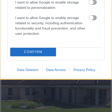
I want to allow Google to enable storage
related to personalization.
I want to allow Google to enable storage
related to security, including authentication
functionality and fraud prevention, and other
tetőcserép
user protection.
Modern letisztultság és klasszikus stílus
megteremtése sík tetőcserepekkel
CONFIRM
Kirakat
Data Deletion
Data Access
Privacy Policy