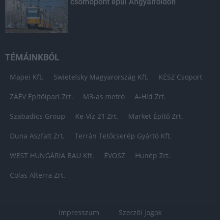
csomópont épül Angyalföldön
TÉMÁINKBÓL
Mapei Kft.
Swietelsky Magyarország Kft.
KÉSZ Csoport
ZÁÉV Építőipari Zrt.
M3-as metró
A-Híd Zrt.
Szabadics Group
Ke-Víz 21 Zrt.
Market Építő Zrt.
Duna Aszfalt Zrt.
Terrán Tetőcserép Gyártó Kft.
WEST HUNGÁRIA BAU Kft.
ÉVOSZ
Hunép Zrt.
Colas Alterra Zrt.
Impresszum
Szerzői jogok