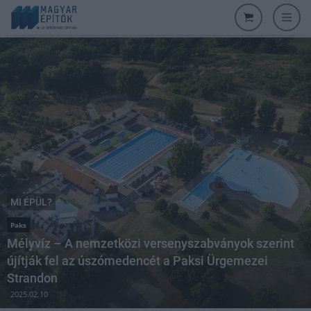
MI ÉPÜL?
Paks
Mélyvíz – A nemzetközi versenyszabványok szerint
újítják fel az úszómedencét a Paksi Ürgemezei
Strandon
2025.02.10