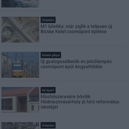
Útépítés
M1 bővítés: már zajlik a teljesen új
Bicske Kelet csomópont építése
Kötött pálya
Új gyalogosátkelők és jelzőlámpás
csomópont épül Angyalföldön
Mi épül?
Másfélszeresére bővítik
Hódmezővásárhely jó hírű református
iskoláját
Útépítés