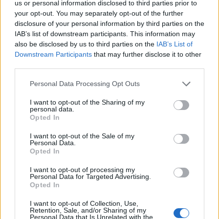
us or personal information disclosed to third parties prior to
Tető, ami évtizedeken át gondoskodik a családról
your opt-out. You may separately opt-out of the further
disclosure of your personal information by third parties on the
Kirakat
IAB’s list of downstream participants. This information may
also be disclosed by us to third parties on the
IAB’s List of
Downstream Participants
that may further disclose it to other
third parties.
Please note that this website/app uses one or more Google
Personal Data Processing Opt Outs
services and may gather and store information including but
not limited to your visit or usage behaviour. You may click to
I want to opt-out of the Sharing of my
personal data.
grant or deny consent to Google and its third-party tags to
Opted In
use your data for below specified purposes in below Google
consent section.
I want to opt-out of the Sale of my
Personal Data.
Opted In
Döntsön könnyedén: válassza az akciós Synus
I want to opt-out of processing my
tetőcserepet!
Personal Data for Targeted Advertising.
Opted In
Kirakat
I want to opt-out of Collection, Use,
Retention, Sale, and/or Sharing of my
Personal Data that Is Unrelated with the