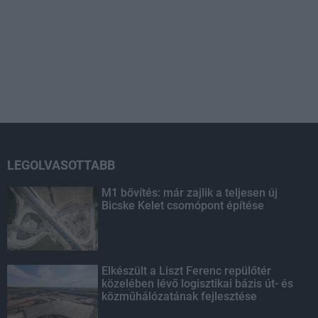
LEGOLVASOTTABB
M1 bővítés: már zajlik a teljesen új
Bicske Kelet csomópont építése
Elkészült a Liszt Ferenc repülőtér
közelében lévő logisztikai bázis út- és
közműhálózatának fejlesztése