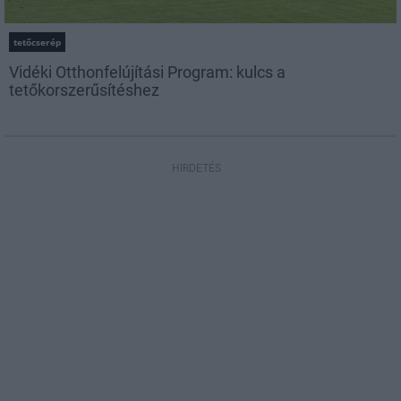
tetőcserép
Vidéki Otthonfelújítási Program: kulcs a
tetőkorszerűsítéshez
HIRDETÉS