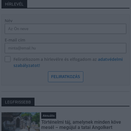
HÍRLEVÉL
Név
E-mail cím
Feliratkozom a hírlevélre és elfogadom az
adatvédelmi
szabályzatot!
FELIRATKOZÁS
LEGFRISSEBB
Aktuális
Történelmi táj, amelynek minden köve
mesél – megújul a tatai Angolkert