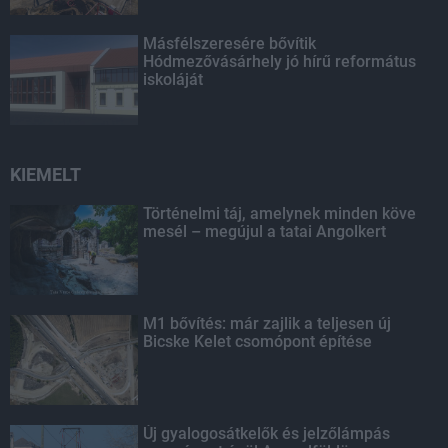
Másfélszeresére bővítik
Hódmezővásárhely jó hírű református
iskoláját
KIEMELT
Történelmi táj, amelynek minden köve
mesél – megújul a tatai Angolkert
M1 bővítés: már zajlik a teljesen új
Bicske Kelet csomópont építése
Új gyalogosátkelők és jelzőlámpás