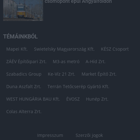
csomópont épül Angyalföldön
TÉMÁINKBÓL
Mapei Kft.
Swietelsky Magyarország Kft.
KÉSZ Csoport
ZÁÉV Építőipari Zrt.
M3-as metró
A-Híd Zrt.
Szabadics Group
Ke-Víz 21 Zrt.
Market Építő Zrt.
Duna Aszfalt Zrt.
Terrán Tetőcserép Gyártó Kft.
WEST HUNGÁRIA BAU Kft.
ÉVOSZ
Hunép Zrt.
Colas Alterra Zrt.
Impresszum
Szerzői jogok