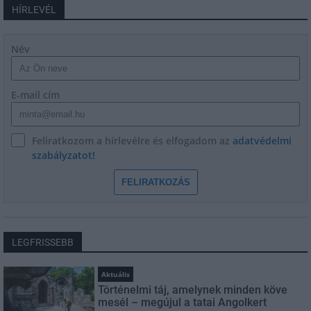
HÍRLEVÉL
Név
E-mail cím
Feliratkozom a hírlevélre és elfogadom az
adatvédelmi
szabályzatot!
FELIRATKOZÁS
LEGFRISSEBB
Aktuális
Történelmi táj, amelynek minden köve
mesél – megújul a tatai Angolkert