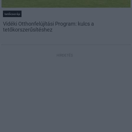
tetőcserép
Vidéki Otthonfelújítási Program: kulcs a
tetőkorszerűsítéshez
HIRDETÉS