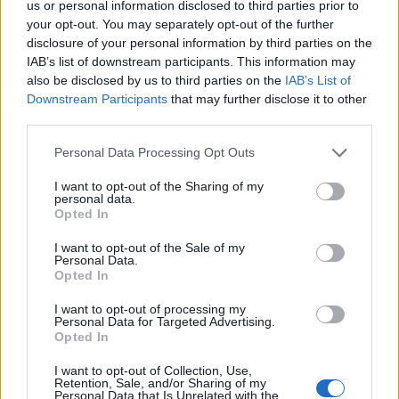
us or personal information disclosed to third parties prior to
Tető, ami évtizedeken át gondoskodik a családról
your opt-out. You may separately opt-out of the further
disclosure of your personal information by third parties on the
Kirakat
IAB’s list of downstream participants. This information may
also be disclosed by us to third parties on the
IAB’s List of
Downstream Participants
that may further disclose it to other
third parties.
Please note that this website/app uses one or more Google
Personal Data Processing Opt Outs
services and may gather and store information including but
not limited to your visit or usage behaviour. You may click to
I want to opt-out of the Sharing of my
personal data.
grant or deny consent to Google and its third-party tags to
Opted In
use your data for below specified purposes in below Google
consent section.
I want to opt-out of the Sale of my
Personal Data.
Opted In
Döntsön könnyedén: válassza az akciós Synus
I want to opt-out of processing my
tetőcserepet!
Personal Data for Targeted Advertising.
Opted In
Kirakat
I want to opt-out of Collection, Use,
Retention, Sale, and/or Sharing of my
Personal Data that Is Unrelated with the