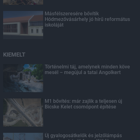
Másfélszeresére bővítik
Hódmezővásárhely jó hírű református
iskoláját
KIEMELT
Történelmi táj, amelynek minden köve
mesél – megújul a tatai Angolkert
M1 bővítés: már zajlik a teljesen új
Bicske Kelet csomópont építése
Új gyalogosátkelők és jelzőlámpás