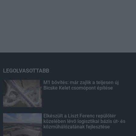
LEGOLVASOTTABB
M1 bővítés: már zajlik a teljesen új
Bicske Kelet csomópont építése
Elkészült a Liszt Ferenc repülőtér
közelében lévő logisztikai bázis út- és
közműhálózatának fejlesztése