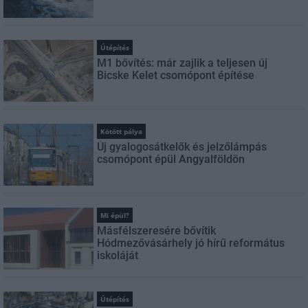
Útépítés
M1 bővítés: már zajlik a teljesen új
Bicske Kelet csomópont építése
Kötött pálya
Új gyalogosátkelők és jelzőlámpás
csomópont épül Angyalföldön
Mi épül?
Másfélszeresére bővítik
Hódmezővásárhely jó hírű református
iskoláját
Útépítés