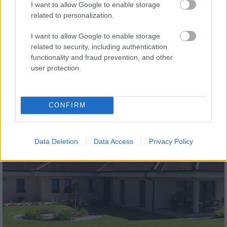
I want to allow Google to enable storage
related to personalization.
I want to allow Google to enable storage
related to security, including authentication
functionality and fraud prevention, and other
tetőcserép
user protection.
Modern letisztultság és klasszikus stílus
megteremtése sík tetőcserepekkel
CONFIRM
Kirakat
Data Deletion
Data Access
Privacy Policy