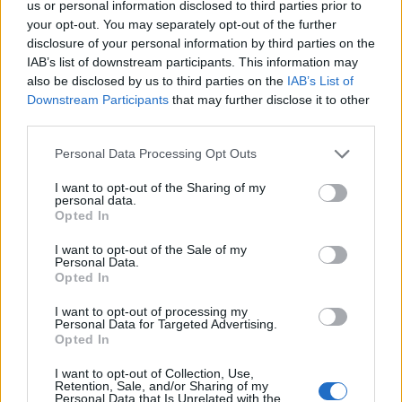
us or personal information disclosed to third parties prior to
Tető, ami évtizedeken át gondoskodik a családról
your opt-out. You may separately opt-out of the further
disclosure of your personal information by third parties on the
Kirakat
IAB’s list of downstream participants. This information may
also be disclosed by us to third parties on the
IAB’s List of
Downstream Participants
that may further disclose it to other
third parties.
Please note that this website/app uses one or more Google
Personal Data Processing Opt Outs
services and may gather and store information including but
not limited to your visit or usage behaviour. You may click to
I want to opt-out of the Sharing of my
personal data.
grant or deny consent to Google and its third-party tags to
Opted In
use your data for below specified purposes in below Google
consent section.
I want to opt-out of the Sale of my
Personal Data.
Opted In
Döntsön könnyedén: válassza az akciós Synus
I want to opt-out of processing my
tetőcserepet!
Personal Data for Targeted Advertising.
Opted In
Kirakat
I want to opt-out of Collection, Use,
Retention, Sale, and/or Sharing of my
Personal Data that Is Unrelated with the