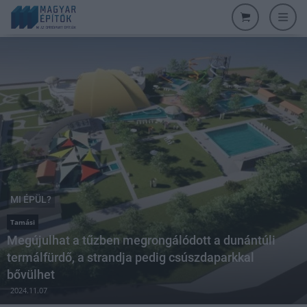
MI ÉPÜL?
Tamási
Megújulhat a tűzben megrongálódott a dunántúli
termálfürdő, a strandja pedig csúszdaparkkal
bővülhet
2024.11.07