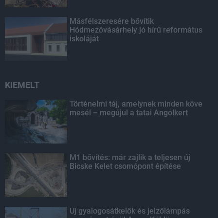
Másfélszeresére bővítik
Hódmezővásárhely jó hírű református
iskoláját
KIEMELT
Történelmi táj, amelynek minden köve
mesél – megújul a tatai Angolkert
M1 bővítés: már zajlik a teljesen új
Bicske Kelet csomópont építése
Új gyalogosátkelők és jelzőlámpás