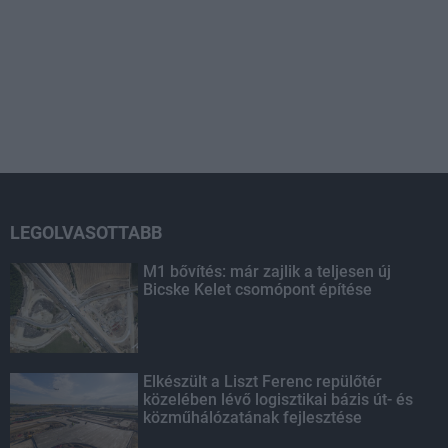
LEGOLVASOTTABB
M1 bővítés: már zajlik a teljesen új
Bicske Kelet csomópont építése
Elkészült a Liszt Ferenc repülőtér
közelében lévő logisztikai bázis út- és
közműhálózatának fejlesztése