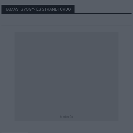
TAMÁSI GYÓGY- ÉS STRANDFÜRDŐ
hirdetés