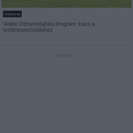
tetőcserép
Vidéki Otthonfelújítási Program: kulcs a
tetőkorszerűsítéshez
HIRDETÉS