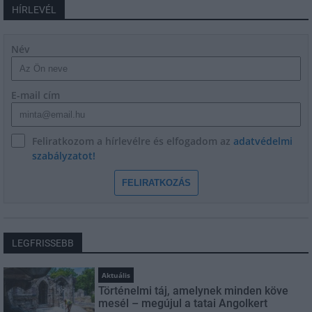
HÍRLEVÉL
Név
E-mail cím
Feliratkozom a hírlevélre és elfogadom az
adatvédelmi
szabályzatot!
FELIRATKOZÁS
LEGFRISSEBB
Aktuális
Történelmi táj, amelynek minden köve
mesél – megújul a tatai Angolkert