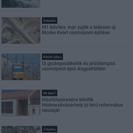
Útépítés
M1 bővítés: már zajlik a teljesen új
Bicske Kelet csomópont építése
Kötött pálya
Új gyalogosátkelők és jelzőlámpás
csomópont épül Angyalföldön
Mi épül?
Másfélszeresére bővítik
Hódmezővásárhely jó hírű református
iskoláját
Útépítés