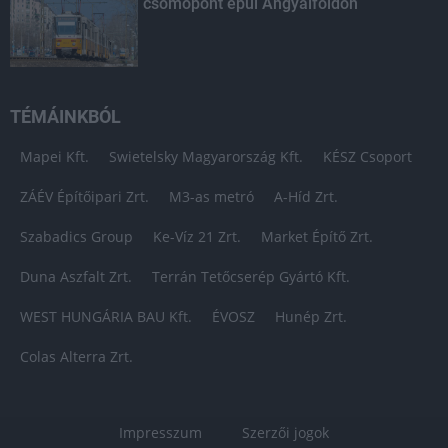
csomópont épül Angyalföldön
TÉMÁINKBÓL
Mapei Kft.
Swietelsky Magyarország Kft.
KÉSZ Csoport
ZÁÉV Építőipari Zrt.
M3-as metró
A-Híd Zrt.
Szabadics Group
Ke-Víz 21 Zrt.
Market Építő Zrt.
Duna Aszfalt Zrt.
Terrán Tetőcserép Gyártó Kft.
WEST HUNGÁRIA BAU Kft.
ÉVOSZ
Hunép Zrt.
Colas Alterra Zrt.
Impresszum
Szerzői jogok