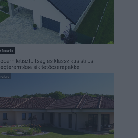
etőcserép
odern letisztultság és klasszikus stílus
egteremtése sík tetőcserepekkel
irakat