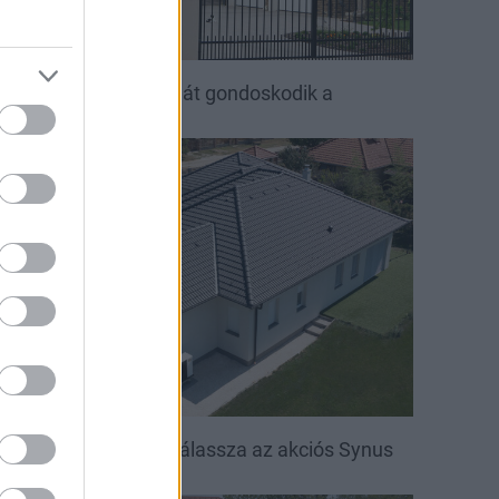
ető, ami évtizedeken át gondoskodik a
saládról
irakat
öntsön könnyedén: válassza az akciós Synus
etőcserepet!