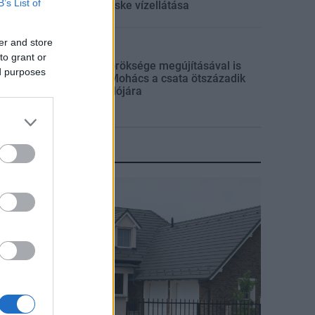
B’s List of
múlt Bicske vízellátása
er and store
Mi épül?
to grant or
Épített öröksége megújításával is
ed purposes
készül Mohács a csata ötszázadik
évfordulójára
KIRAKAT
irakat