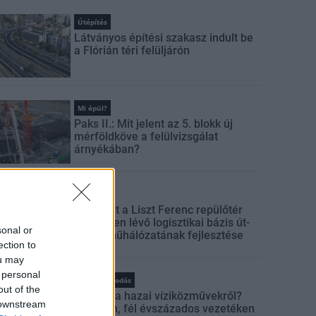
Útépítés
Látványos építési szakasz indult be
a Flórián téri felüljárón
Mi épül?
Paks II.: Mit jelent az 5. blokk új
mérföldköve a felülvizsgálat
árnyékában?
Mi épül?
Elkészült a Liszt Ferenc repülőtér
közelében lévő logisztikai bázis út-
sonal or
és közműhálózatának fejlesztése
ection to
ou may
 personal
Vízgazdálkodás
out of the
Látlelet a hazai víziközművekről?
 downstream
Egyetlen, fél évszázados vezetéken