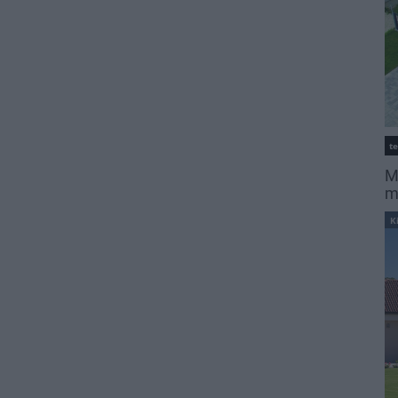
t
M
m
K