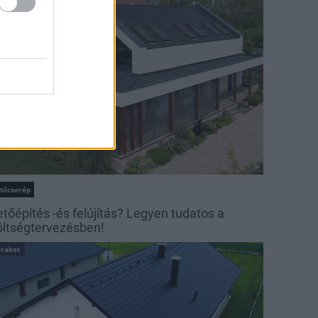
irakat
etőcserép
etőépítés -és felújítás? Legyen tudatos a
öltségtervezésben!
irakat