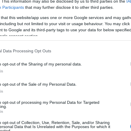
. This information may also be disclosed by us to third parties on the
IA
Participants
that may further disclose it to other third parties.
 that this website/app uses one or more Google services and may gath
including but not limited to your visit or usage behaviour. You may click 
 to Google and its third-party tags to use your data for below specifi
ogle consent section.
l Data Processing Opt Outs
o opt-out of the Sharing of my personal data.
In
K
o opt-out of the Sale of my Personal Data.
In
to opt-out of processing my Personal Data for Targeted
ing.
In
o opt-out of Collection, Use, Retention, Sale, and/or Sharing
ersonal Data that Is Unrelated with the Purposes for which it
lected.