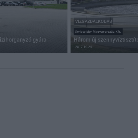
VÍZGAZDÁLKODÁS
Swietelsky Magyarország Kft.
űzihorganyzó gyára
Három új szennyvíztisztít
2017.10.24