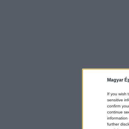
Magyar Ép
If you wish 
sensitive in
confirm you
continue se
information 
further disc