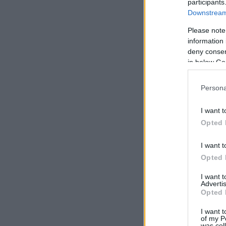
participants
Downstream 
Please note
information 
deny consent
in below Go
Persona
I want t
Opted 
I want t
Opted 
I want 
Advertis
Opted 
I want t
of my P
was col