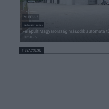
MI ÉPÜL?
építőipari cégek
Felépült Magyarország második automata t
2025.05.05
TISZACSEGE