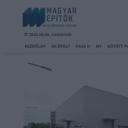
2026.08.06, Csütörtök
KEZDŐLAP
MI ÉPÜL?
PAKS II
M1
KÖTÖTT P