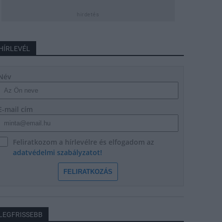
hirdetés
HÍRLEVÉL
Név
E-mail cím
Feliratkozom a hírlevélre és elfogadom az
adatvédelmi szabályzatot!
FELIRATKOZÁS
LEGFRISSEBB