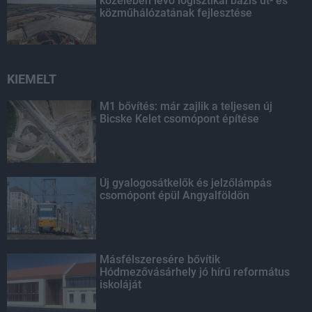
közelében lévő logisztikai bázis út- és
közműhálózatának fejlesztése
KIEMELT
M1 bővítés: már zajlik a teljesen új
Bicske Kelet csomópont építése
Új gyalogosátkelők és jelzőlámpás
csomópont épül Angyalföldön
Másfélszeresére bővítik
Hódmezővásárhely jó hírű református
iskoláját