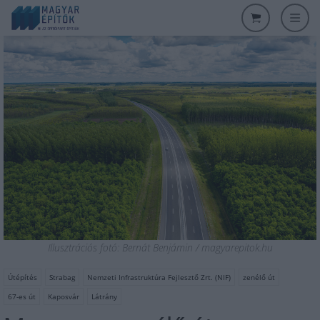
Illusztrációs fotó: Bernát Benjámin / magyarepitok.hu
Útépítés
Strabag
Nemzeti Infrastruktúra Fejlesztő Zrt. (NIF)
zenélő út
67-es út
Kaposvár
Látrány