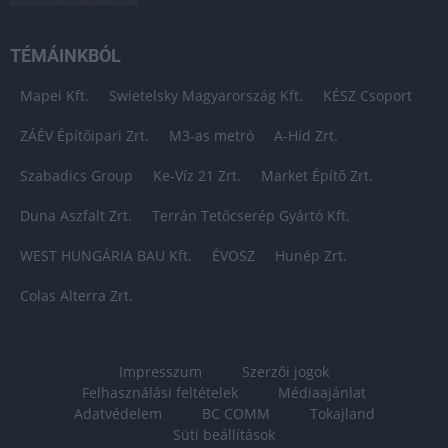
TÉMÁINKBÓL
Mapei Kft.
Swietelsky Magyarország Kft.
KÉSZ Csoport
ZÁÉV Építőipari Zrt.
M3-as metró
A-Híd Zrt.
Szabadics Group
Ke-Víz 21 Zrt.
Market Építő Zrt.
Duna Aszfalt Zrt.
Terrán Tetőcserép Gyártó Kft.
WEST HUNGÁRIA BAU Kft.
ÉVOSZ
Hunép Zrt.
Colas Alterra Zrt.
Impresszum
Szerzői jogok
Felhasználási feltételek
Médiaajánlat
Adatvédelem
BC COMM
Tokajland
Süti beállítások