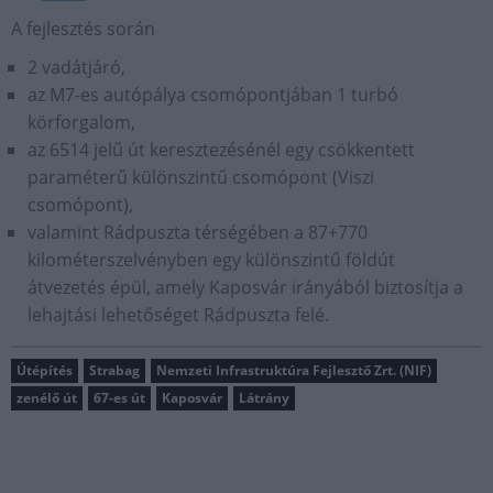
A fejlesztés során
2 vadátjáró,
az M7-es autópálya csomópontjában 1 turbó
körforgalom,
az 6514 jelű út keresztezésénél egy csökkentett
paraméterű különszintű csomópont (Viszi
csomópont),
valamint Rádpuszta térségében a 87+770
kilométerszelvényben egy különszintű földút
átvezetés épül, amely Kaposvár irányából biztosítja a
lehajtási lehetőséget Rádpuszta felé.
Útépítés
Strabag
Nemzeti Infrastruktúra Fejlesztő Zrt. (NIF)
zenélő út
67-es út
Kaposvár
Látrány