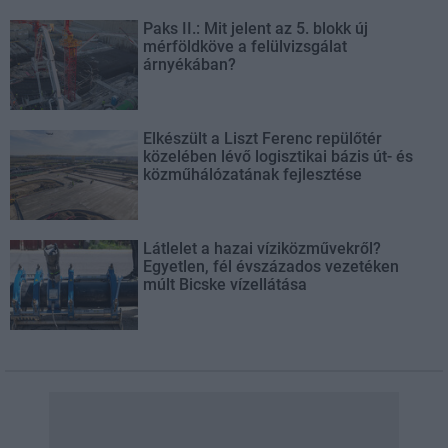
Paks II.: Mit jelent az 5. blokk új
mérföldköve a felülvizsgálat
árnyékában?
Elkészült a Liszt Ferenc repülőtér
közelében lévő logisztikai bázis út- és
közműhálózatának fejlesztése
Látlelet a hazai víziközművekről?
Egyetlen, fél évszázados vezetéken
múlt Bicske vízellátása