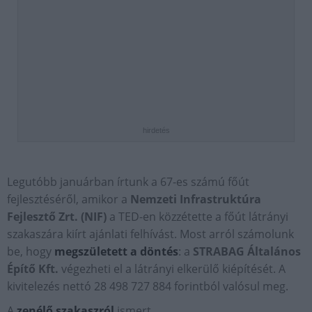
hirdetés
Legutóbb januárban írtunk a 67-es számú főút
fejlesztéséről, amikor a
Nemzeti Infrastruktúra
Fejlesztő Zrt. (NIF)
a TED-en közzétette a főút látrányi
szakaszára kiírt ajánlati felhívást. Most arról számolunk
be, hogy
megszületett a döntés
: a
STRABAG Általános
Építő Kft.
végezheti el a látrányi elkerülő kiépítését. A
kivitelezés nettó 28 498 727 884 forintból valósul meg.
A
zenélő szakaszról
ismert