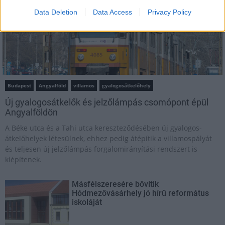
Data Deletion
Data Access
Privacy Policy
Budapest
Angyalföld
villamos
gyalogosátkelőhely
Új gyalogosátkelők és jelzőlámpás csomópont épül
Angyalföldön
A Béke utca és a Tahi utca kereszteződésében új gyalogos-
átkelőhelyek létesülnek, ehhez pedig átépítik a villamospályát
és teljesen új jelzőlámpás forgalomirányítási rendszert is
kiépítenek.
Másfélszeresére bővítik
Hódmezővásárhely jó hírű református
iskoláját