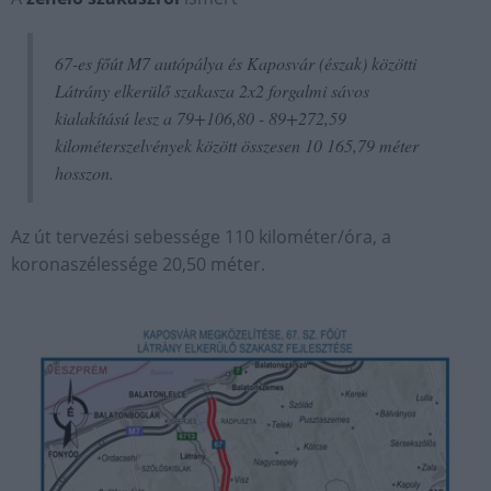
67-es főút M7 autópálya és Kaposvár (észak) közötti
Látrány elkerülő szakasza 2x2 forgalmi sávos
kialakítású lesz a 79+106,80 - 89+272,59
kilométerszelvények között összesen 10 165,79 méter
hosszon.
Az út tervezési sebessége 110 kilométer/óra, a
koronaszélessége 20,50 méter.