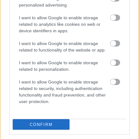
ennek ellenére folyamatosan halad az aszfaltozás.
personalized advertising.
I want to allow Google to enable storage
Hideg újrahasznosítási technológiával
related to analytics like cookies on web or
újítják fel Bihar kiemelt
turistacélpontjának főútját - FOTÓK
device identifiers in apps.
I want to allow Google to enable storage
related to functionality of the website or app.
Útfelújítások Heves megyében –
I want to allow Google to enable storage
négyszámjegyű utak korszerűsítése
related to personalization.
zárul
I want to allow Google to enable storage
related to security, including authentication
functionality and fraud prevention, and other
user protection.
Kötött pálya
CONFIRM