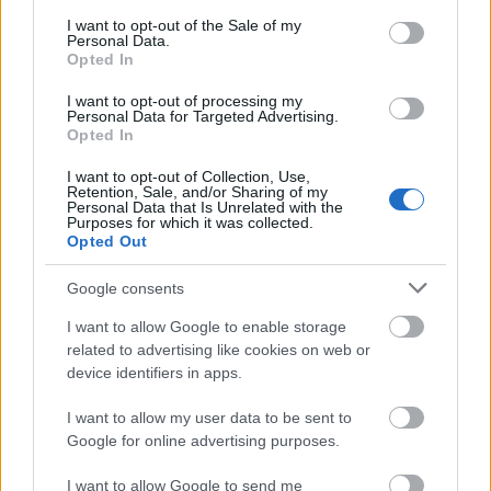
Tizenegy meglévő csomópontot korszerűsít és négy új,
consent section.
I want to opt-out of the Sale of my
különszintű csomópontot hoz létre az MKIF az M1-es
Personal Data.
Opted In
bővítésénél.
I want to opt-out of processing my
Útépítés
Personal Data for Targeted Advertising.
Opted In
I want to opt-out of Collection, Use,
Retention, Sale, and/or Sharing of my
Personal Data that Is Unrelated with the
Purposes for which it was collected.
Opted Out
Google consents
I want to allow Google to enable storage
related to advertising like cookies on web or
device identifiers in apps.
Flórián tér
KM Építő Kft.
HE-DO
BKK
I want to allow my user data to be sent to
Látványos építési szakasz indult be a Flórián téri
Google for online advertising purposes.
felüljárón
A tartós nyári hőség jelentős kihívás elé állítja a KM Építőt,
I want to allow Google to send me