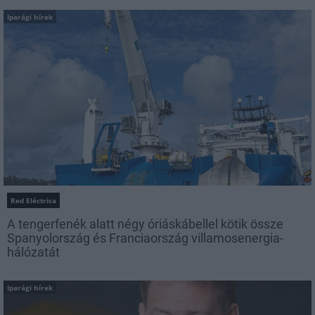
Iparági hírek
Red Eléctrica
A tengerfenék alatt négy óriáskábellel kötik össze
Spanyolország és Franciaország villamosenergia-
hálózatát
Iparági hírek