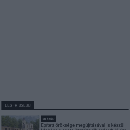
LEGFRISSEBB
Mi épül?
Épített öröksége megújításával is készül