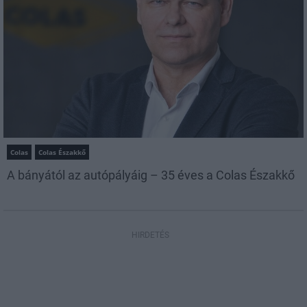
Colas
Colas Északkő
A bányától az autópályáig – 35 éves a Colas Északkő
HIRDETÉS