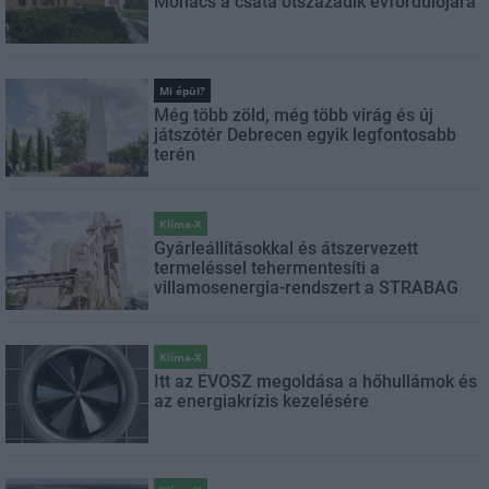
Mohács a csata ötszázadik évfordulójára
Mi épül?
Még több zöld, még több virág és új
játszótér Debrecen egyik legfontosabb
terén
Klíma-X
Gyárleállításokkal és átszervezett
termeléssel tehermentesíti a
villamosenergia-rendszert a STRABAG
Klíma-X
Itt az ÉVOSZ megoldása a hőhullámok és
az energiakrízis kezelésére