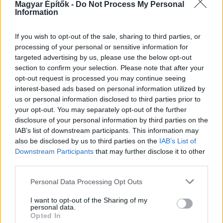
Magyar Építők -
Do Not Process My Personal
Information
AJÁNLÓ
If you wish to opt-out of the sale, sharing to third parties, or
Útépítés
processing of your personal or sensitive information for
targeted advertising by us, please use the below opt-out
section to confirm your selection. Please note that after your
opt-out request is processed you may continue seeing
interest-based ads based on personal information utilized by
us or personal information disclosed to third parties prior to
your opt-out. You may separately opt-out of the further
disclosure of your personal information by third parties on the
IAB’s list of downstream participants. This information may
also be disclosed by us to third parties on the
IAB’s List of
Downstream Participants
that may further disclose it to other
third parties.
MKIF Magyar Koncessziós Infrastruktúra Fejlesztő Zrt.
M1-es autópálya
Please note that this website/app uses one or more Google
Personal Data Processing Opt Outs
Bicske
csomópont
services and may gather and store information including but
not limited to your visit or usage behaviour. You may click to
I want to opt-out of the Sharing of my
M1 bővítés: már zajlik a teljesen új Bicske Kelet
personal data.
grant or deny consent to Google and its third-party tags to
csomópont építése
Opted In
use your data for below specified purposes in below Google