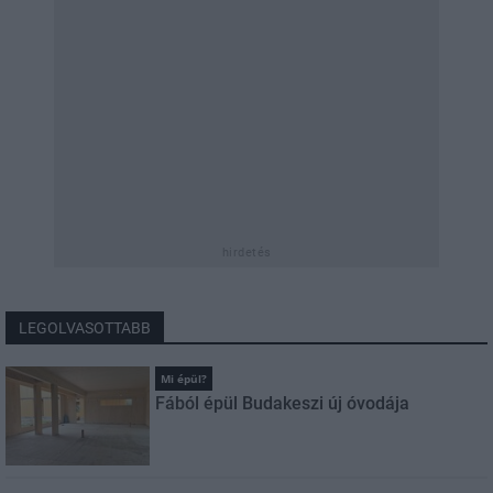
hirdetés
LEGOLVASOTTABB
Mi épül?
Fából épül Budakeszi új óvodája