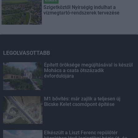
Klíma-X
Szigetköztől Nyírségig indulhat a
vízmegtartó-rendszerek tervezése
LEGOLVASOTTABB
Épített öröksége megújításával is készül
Mohács a csata ötszázadik
évfordulójára
M1 bővítés: már zajlik a teljesen új
Bicske Kelet csomópont építése
Elkészült a Liszt Ferenc repülőtér