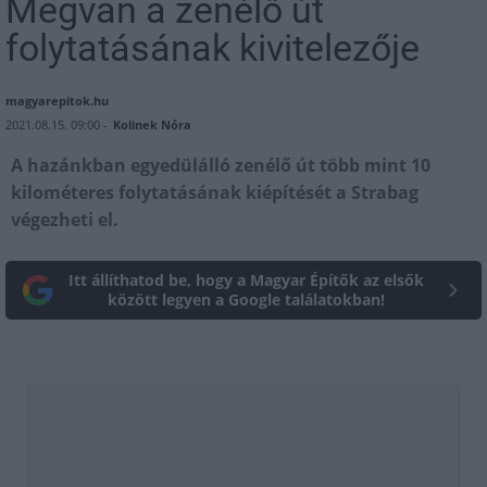
Megvan a zenélő út
folytatásának kivitelezője
magyarepitok.hu
2021.08.15. 09:00 -
Kolinek Nóra
A hazánkban egyedülálló zenélő út több mint 10
kilométeres folytatásának kiépítését a Strabag
végezheti el.
Itt állíthatod be, hogy a Magyar Építők az elsők
között legyen a Google találatokban!