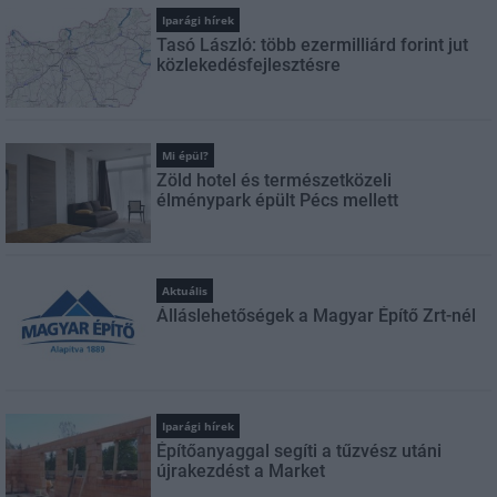
Iparági hírek
Tasó László: több ezermilliárd forint jut
közlekedésfejlesztésre
Mi épül?
Zöld hotel és természetközeli
élménypark épült Pécs mellett
Aktuális
Álláslehetőségek a Magyar Építő Zrt-nél
Iparági hírek
Építőanyaggal segíti a tűzvész utáni
újrakezdést a Market