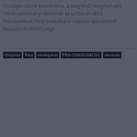
hozzájárulások beszerzése, a meglévő/ megmaradó
növényállomány védelmét és pótlását célzó
inzézkedések megtervezése is nyertes ajánlattevő
feladata és felelőssége.
Útépítés
Pécs
kerékpárút
PRO-CONSILIUM Zrt.
tervezés