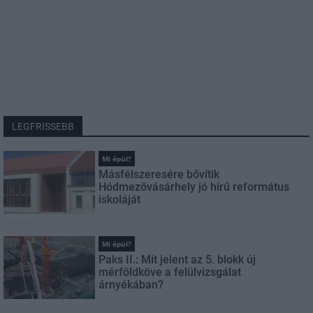
LEGFRISSEBB
Mi épül?
Másfélszeresére bővítik
Hódmezővásárhely jó hírű református
iskoláját
Mi épül?
Paks II.: Mit jelent az 5. blokk új
mérföldköve a felülvizsgálat
árnyékában?