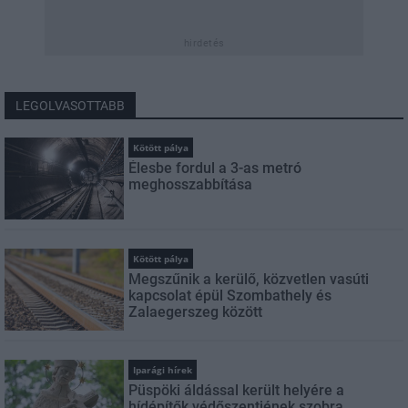
hirdetés
LEGOLVASOTTABB
Kötött pálya
Élesbe fordul a 3-as metró
meghosszabbítása
Kötött pálya
Megszűnik a kerülő, közvetlen vasúti
kapcsolat épül Szombathely és
Zalaegerszeg között
Iparági hírek
Püspöki áldással került helyére a
hídépítők védőszentjének szobra