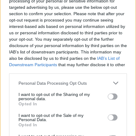
processing of your personal or sensitive information for
targeted advertising by us, please use the below opt-out
section to confirm your selection. Please note that after your
opt-out request is processed you may continue seeing
interest-based ads based on personal information utilized by
us or personal information disclosed to third parties prior to
your opt-out. You may separately opt-out of the further
disclosure of your personal information by third parties on the
IAB’s list of downstream participants. This information may
Pestszentlőrinc
XVIII. kerület
Profunda Bau
útfelújítás
also be disclosed by us to third parties on the
IAB’s List of
Szinte teljes hosszában megújítják a Lakatos úti
Downstream Participants
that may further disclose it to other
lakótelep legfontosabb utcáját
third parties.
Pestszentlőrinc egyik első lakótelepén kanyarog a Dolgozó utca,
Please note that this website/app uses one or more Google
Personal Data Processing Opt Outs
amelynek komplex burkolatmegújításáért felel a Profunda Bau.
services and may gather and store information including but
not limited to your visit or usage behaviour. You may click to
I want to opt-out of the Sharing of my
Útépítés
personal data.
grant or deny consent to Google and its third-party tags to
Opted In
use your data for below specified purposes in below Google
consent section.
I want to opt-out of the Sale of my
Personal Data.
Opted In