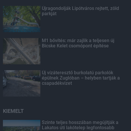
Újragondolják Lipótváros rejtett, zöld
parkját
M1 bővítés: már zajlik a teljesen új
Bicske Kelet csomópont építése
Új vízáteresztő burkolatú parkolók
épülnek Zuglóban – helyben tartják a
csapadékvizet
KIEMELT
Szinte teljes hosszában megújítják a
Lakatos úti lakótelep legfontosabb