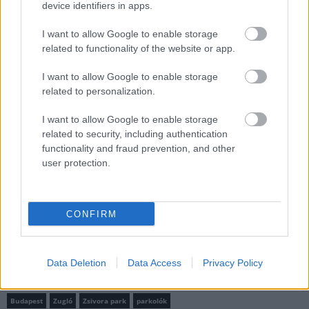
device identifiers in apps.
Látványos építési szakasz indult be a
Flórián téri felüljárón
I want to allow Google to enable storage
related to functionality of the website or app.
I want to allow Google to enable storage
related to personalization.
I want to allow Google to enable storage
Klíma-X
related to security, including authentication
functionality and fraud prevention, and other
user protection.
CONFIRM
Data Deletion
Data Access
Privacy Policy
Budapest
Zugló
Zsivora park
parkolók