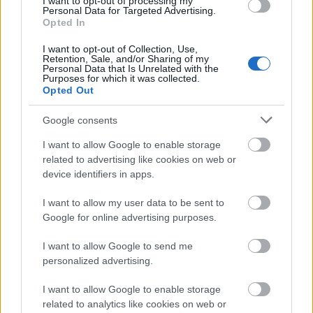
I want to opt-out of processing my
Personal Data for Targeted Advertising.
Opted In
I want to opt-out of Collection, Use,
Retention, Sale, and/or Sharing of my
Personal Data that Is Unrelated with the
Purposes for which it was collected.
Opted Out
MKIF Magyar Koncessziós Infrastruktúra Fejlesztő Zrt.
M1-es autópálya
Bicske
csomópont
Google consents
M1 bővítés: már zajlik a teljesen új Bicske Kelet
csomópont építése
I want to allow Google to enable storage
related to advertising like cookies on web or
Tizenegy meglévő csomópontot korszerűsít és négy új,
device identifiers in apps.
különszintű csomópontot hoz létre az MKIF az M1-es
bővítésénél.
I want to allow my user data to be sent to
Google for online advertising purposes.
Útfelújítások Heves megyében –
négyszámjegyű utak korszerűsítése
I want to allow Google to send me
zárul
personalized advertising.
I want to allow Google to enable storage
related to analytics like cookies on web or