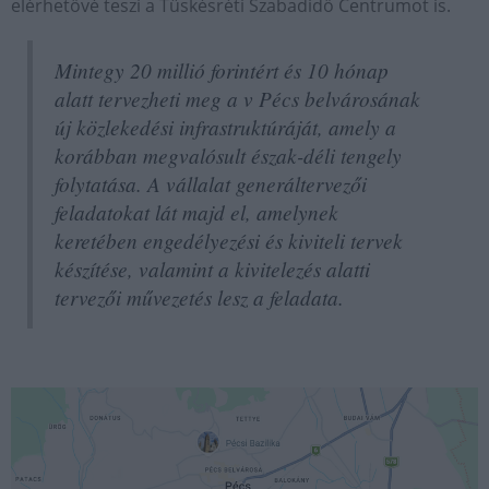
elérhetővé teszi a Tüskésréti Szabadidő Centrumot is.
Mintegy 20 millió forintért és 10 hónap
alatt tervezheti meg a v Pécs belvárosának
új közlekedési infrastruktúráját, amely a
korábban megvalósult észak-déli tengely
folytatása. A vállalat generáltervezői
feladatokat lát majd el, amelynek
keretében engedélyezési és kiviteli tervek
készítése, valamint a kivitelezés alatti
tervezői művezetés lesz a feladata.