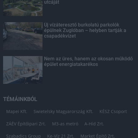
utcáját
Új vízáteresztő burkolatú parkolók
épülnek Zuglóban – helyben tartják a
csapadékvizet
Nem az üres, hanem az okosan működő
épület energiatakarékos
TÉMÁINKBÓL
Mapei Kft.
Swietelsky Magyarország Kft.
KÉSZ Csoport
ZÁÉV Építőipari Zrt.
M3-as metró
A-Híd Zrt.
Szabadics Group
Ke-Víz 21 Zrt.
Market Építő Zrt.