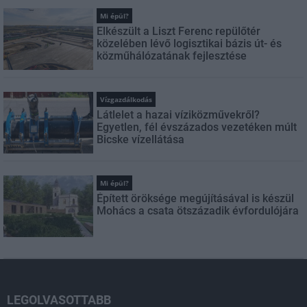
Mi épül?
Elkészült a Liszt Ferenc repülőtér
közelében lévő logisztikai bázis út- és
közműhálózatának fejlesztése
Vízgazdálkodás
Látlelet a hazai víziközművekről?
Egyetlen, fél évszázados vezetéken múlt
Bicske vízellátása
Mi épül?
Épített öröksége megújításával is készül
Mohács a csata ötszázadik évfordulójára
LEGOLVASOTTABB