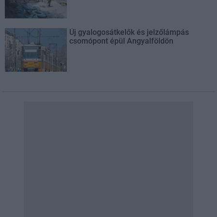
Új gyalogosátkelők és jelzőlámpás
csomópont épül Angyalföldön