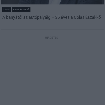
Colas
Colas Északkő
A bányától az autópályáig – 35 éves a Colas Északkő
HIRDETÉS