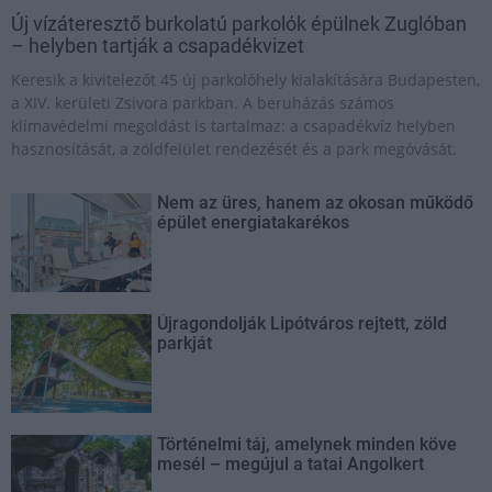
Új vízáteresztő burkolatú parkolók épülnek Zuglóban
– helyben tartják a csapadékvizet
Keresik a kivitelezőt 45 új parkolóhely kialakítására Budapesten,
a XIV. kerületi Zsivora parkban. A beruházás számos
klímavédelmi megoldást is tartalmaz: a csapadékvíz helyben
hasznosítását, a zöldfelület rendezését és a park megóvását.
Nem az üres, hanem az okosan működő
épület energiatakarékos
Újragondolják Lipótváros rejtett, zöld
parkját
Történelmi táj, amelynek minden köve
mesél – megújul a tatai Angolkert