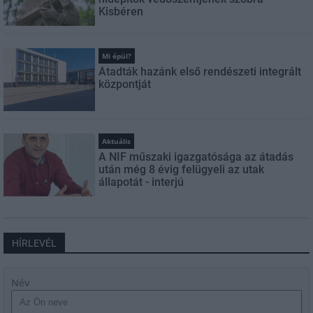
Kisbéren
Mi épül?
Átadták hazánk első rendészeti integrált
központját
Aktuális
A NIF műszaki igazgatósága az átadás
után még 8 évig felügyeli az utak
állapotát - interjú
HÍRLEVÉL
Név