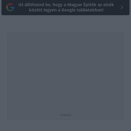
Itt állíthatod be, hogy a Magyar Építők az elsők
között legyen a Google találatokban!
hirdetés