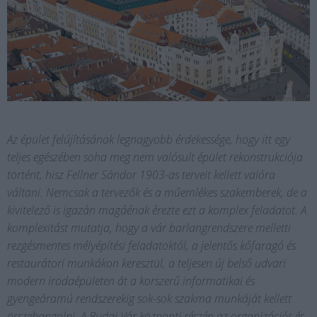
Az épület felújításának legnagyobb érdekessége, hogy itt egy
teljes egészében soha meg nem valósult épület rekonstrukciója
történt, hisz Fellner Sándor 1903-as terveit kellett valóra
váltani. Nemcsak a tervezők és a műemlékes szakemberek, de a
kivitelező is igazán magáénak érezte ezt a komplex feladatot. A
komplexitást mutatja, hogy a vár barlangrendszere melletti
rezgésmentes mélyépítési feladatoktól, a jelentős kőfaragó és
restaurátori munkákon keresztül, a teljesen új belső udvari
modern irodaépületen át a korszerű informatikai és
gyengeáramú rendszerekig sok-sok szakma munkáját kellett
összehangolni. A Budai Vár központi részén az organizációs és