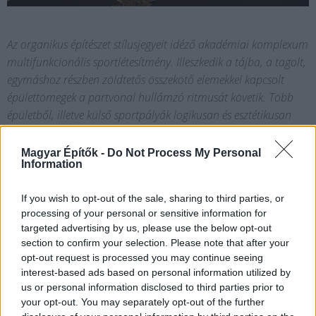
Az organikus építészet stílusjegyeit idéző akadémiai komplexum
multifunkcionális sportlétesítmény. Illeszkedik a tájba, a tagolt,
egymáshoz részben zöldtetős összekötő elemekkel kapcsolt
épülettömegek a partvonal hullámzó ritmusát követik. Több
épületből, illetve külső sportpályák logikusan és esztétikusan
felfűzött sorából áll, amelyek példa értékűen valósítják meg a
külső és a belső terek kapcsolódását. Egyedi térélményt
Magyar Építők -
Do Not Process My Personal
Information
nyújtanak a rétegelt ragasztott fatartók. A beruházás számos
projekteleme mellett az országban egyedülálló módon
If you wish to opt-out of the sale, sharing to third parties, or
magaslati oxigénterápiás szobákat, illetve ellenáramoltató
processing of your personal or sensitive information for
evezős medencét alakítottak ki. A létesítmény összehangolt,
targeted advertising by us, please use the below opt-out
magas színvonalú tervezési és kivitelezési munka eredménye.
section to confirm your selection. Please note that after your
opt-out request is processed you may continue seeing
interest-based ads based on personal information utilized by
Középület / sport és szabadidős építmény
us or personal information disclosed to third parties prior to
your opt-out. You may separately opt-out of the further
kategóriában