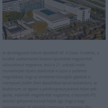
Az épületegyüttes három épületből áll. A Classic Irodaház, a
korábbi szakszervezeti központ épületének megjelenését
változatlanul megtartva, belül a 21. századi irodai
munkahelyek részére alakították ki azzal a szellemes
megoldással, hogy az emeleteket kiszolgáló gépészet a
mennyezeti födém felett álpadlóban került kialakításra. Az
Auditórium, az egykor a pártkongresszusoknak helyet adó
épület, műemléki megjelenését megtartva, a használó RTL
televízió igényeinek biztosít helyet úgy, hogy a nagy
belmagasságú tér lefedését megnyitva természetes fény