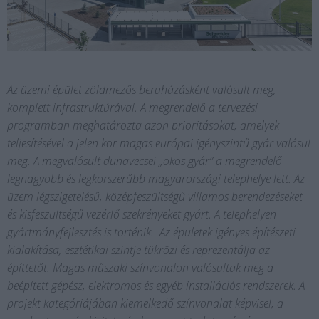
Az üzemi épület zöldmezős beruházásként valósult meg,
komplett infrastruktúrával. A megrendelő a tervezési
programban meghatározta azon prioritásokat, amelyek
teljesítésével a jelen kor magas európai igényszintű gyár valósul
meg. A megvalósult dunavecsei „okos gyár” a megrendelő
legnagyobb és legkorszerűbb magyarországi telephelye lett. Az
üzem légszigetelésű, középfeszültségű villamos berendezéseket
és kisfeszültségű vezérlő szekrényeket gyárt. A telephelyen
gyártmányfejlesztés is történik. Az épületek igényes építészeti
kialakítása, esztétikai szintje tükrözi és reprezentálja az
építtetőt. Magas műszaki színvonalon valósultak meg a
beépített gépész, elektromos és egyéb installációs rendszerek. A
projekt kategóriájában kiemelkedő színvonalat képvisel, a