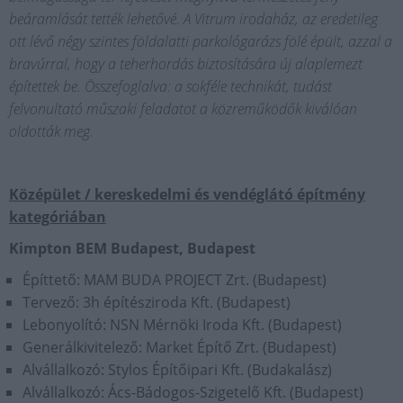
beáramlását tették lehetővé. A Vitrum irodaház, az eredetileg
ott lévő négy szintes földalatti parkológarázs fölé épült, azzal a
bravúrral, hogy a teherhordás biztosítására új alaplemezt
építettek be. Összefoglalva: a sokféle technikát, tudást
felvonultató műszaki feladatot a közreműködők kiválóan
oldották meg.
Középület / kereskedelmi és vendéglátó építmény
kategóriában
Kimpton BEM Budapest, Budapest
Építtető: MAM BUDA PROJECT Zrt. (Budapest)
Tervező: 3h építésziroda Kft. (Budapest)
Lebonyolító: NSN Mérnöki Iroda Kft. (Budapest)
Generálkivitelező: Market Építő Zrt. (Budapest)
Alvállalkozó: Stylos Építőipari Kft. (Budakalász)
Alvállalkozó: Ács-Bádogos-Szigetelő Kft. (Budapest)