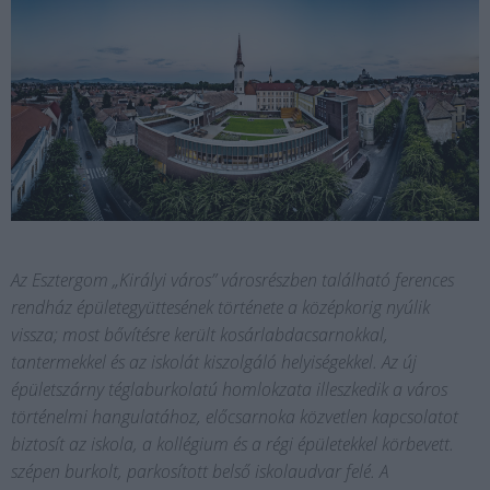
Az Esztergom „Királyi város” városrészben található ferences
rendház épületegyüttesének története a középkorig nyúlik
vissza; most bővítésre került kosárlabdacsarnokkal,
tantermekkel és az iskolát kiszolgáló helyiségekkel. Az új
épületszárny téglaburkolatú homlokzata illeszkedik a város
történelmi hangulatához, előcsarnoka közvetlen kapcsolatot
biztosít az iskola, a kollégium és a régi épületekkel körbevett.
szépen burkolt, parkosított belső iskolaudvar felé. A