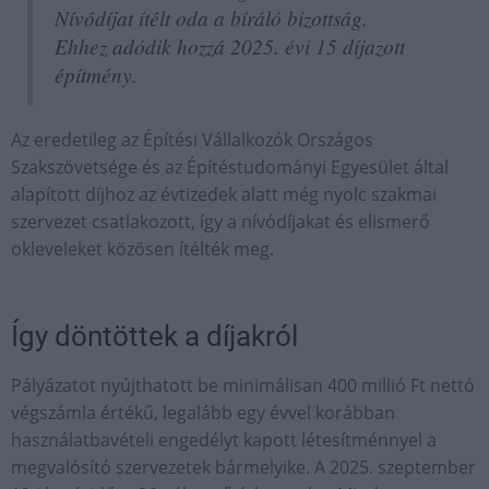
Nívódíjat ítélt oda a bíráló bizottság.
Ehhez adódik hozzá 2025. évi 15 díjazott
építmény.
Az eredetileg az Építési Vállalkozók Országos
Szakszövetsége és az Építéstudományi Egyesület által
alapított díjhoz az évtizedek alatt még nyolc szakmai
szervezet csatlakozott, így a nívódíjakat és elismerő
okleveleket közösen ítélték meg.
Így döntöttek a díjakról
Pályázatot nyújthatott be minimálisan 400 millió Ft nettó
végszámla értékű, legalább egy évvel korábban
használatbavételi engedélyt kapott létesítménnyel a
megvalósító szervezetek bármelyike. A 2025. szeptember