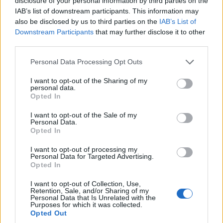
disclosure of your personal information by third parties on the
MET Aréna, Székesfehérvár
IAB’s list of downstream participants. This information may
also be disclosed by us to third parties on the
IAB’s List of
Építtető: Székesfehérvár Vármegyei Jogú Város
Downstream Participants
that may further disclose it to other
Önkormányzata
third parties.
Tervező: Székesfehérvári Városfejlesztési Közhasznú
Please note that this website/app uses one or more Google
Personal Data Processing Opt Outs
Nonprofit Kft.
services and may gather and store information including but
Lebonyolító: Építési és Közlekedési Minisztérium
not limited to your visit or usage behaviour. You may click to
I want to opt-out of the Sharing of my
personal data.
Generálkivitelező: Market Építő Zrt. (Budapest)
grant or deny consent to Google and its third-party tags to
Opted In
Alvállalkozó: OKM Építőipari és Szolgáltató Kft.
use your data for below specified purposes in below Google
consent section.
(Budapest)
I want to opt-out of the Sale of my
Personal Data.
Alvállalkozó: Moratus Szerkezetépítő Kft. (Budapest)
Opted In
Alvállalkozó: Vilati Szerelő Zrt. (Budapest)
I want to opt-out of processing my
Personal Data for Targeted Advertising.
Opted In
I want to opt-out of Collection, Use,
Retention, Sale, and/or Sharing of my
Personal Data that Is Unrelated with the
Purposes for which it was collected.
Opted Out