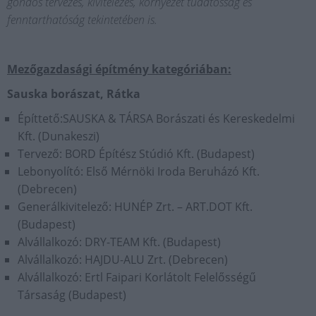
gondos tervezés, kivitelezés, környezet tudatosság és
fenntarthatóság tekintetében is.
Mezőgazdasági építmény kategóriában:
Sauska borászat, Rátka
Építtető:SAUSKA & TÁRSA Borászati és Kereskedelmi
Kft. (Dunakeszi)
Tervező: BORD Építész Stúdió Kft. (Budapest)
Lebonyolító: Első Mérnöki Iroda Beruházó Kft.
(Debrecen)
Generálkivitelező: HUNÉP Zrt. – ART.DOT Kft.
(Budapest)
Alvállalkozó: DRY-TEAM Kft. (Budapest)
Alvállalkozó: HAJDU-ALU Zrt. (Debrecen)
Alvállalkozó: Ertl Faipari Korlátolt Felelősségű
Társaság (Budapest)