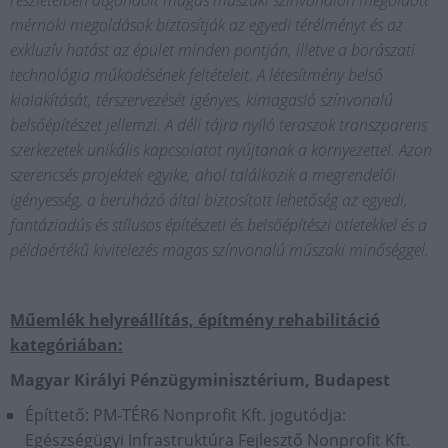
mérnöki megoldások biztosítják az egyedi térélményt és az
exkluzív hatást az épület minden pontján, illetve a borászati
technológia működésének feltételeit. A létesítmény belső
kialakítását, térszervezését igényes, kimagasló színvonalú
belsőépítészet jellemzi. A déli tájra nyíló teraszok transzparens
szerkezetek unikális kapcsolatot nyújtanak a környezettel. Azon
szerencsés projektek egyike, ahol találkozik a megrendelői
igényesség, a beruházó által biztosított lehetőség az egyedi,
fantáziadús és stílusos építészeti és belsőépítészi ötletekkel és a
példaértékű kivitelezés magas színvonalú műszaki minőséggel.
Műemlék helyreállítás, építmény rehabilitáció
kategóriában:
Magyar Királyi Pénzügyminisztérium, Budapest
Építtető: PM-TÉR6 Nonprofit Kft. jogutódja:
Egészségügyi Infrastruktúra Fejlesztő Nonprofit Kft.