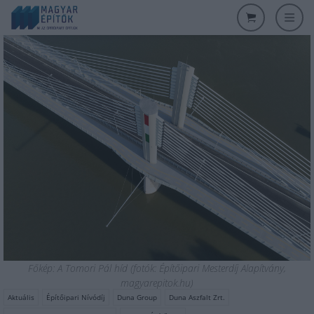
Főkép: A Tomori Pál híd (fotók: Építőipari Mesterdíj Alapítvány,
magyarepitok.hu)
Aktuális
Építőipari Nívódíj
Duna Group
Duna Aszfalt Zrt.