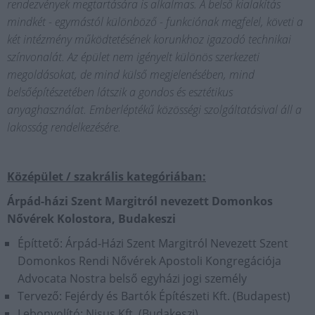
rendezvények megtartására is alkalmas. A belső kialakítás
mindkét - egymástól különböző - funkciónak megfelel, követi a
két intézmény működtetésének korunkhoz igazodó technikai
színvonalát. Az épület nem igényelt különös szerkezeti
megoldásokat, de mind külső megjelenésében, mind
belsőépítészetében látszik a gondos és esztétikus
anyaghasználat. Emberléptékű közösségi szolgáltatásival áll a
lakosság rendelkezésére.
Középület / szakrális kategóriában:
Árpád-házi Szent Margitról nevezett Domonkos
Nővérek Kolostora, Budakeszi
Építtető: Árpád-Házi Szent Margitról Nevezett Szent
Domonkos Rendi Nővérek Apostoli Kongregációja
Advocata Nostra belső egyházi jogi személy
Tervező: Fejérdy és Bartók Építészeti Kft. (Budapest)
Lebonyolító: Nisus Kft. (Budakeszi)