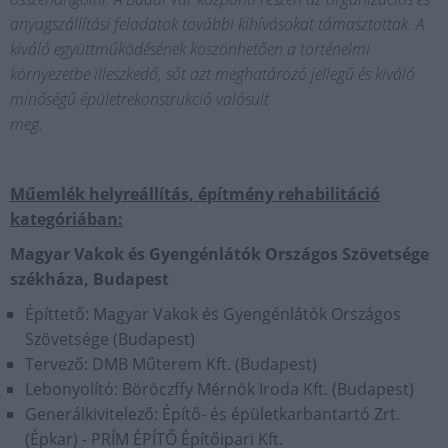
anyagszállítási feladatok további kihívásokat támasztottak. A
kiváló együttműködésének köszönhetően a történelmi
környezetbe illeszkedő, sőt azt meghatározó jellegű és kiváló
minőségű épületrekonstrukció valósult
meg.
Műemlék helyreállítás, építmény rehabilitáció
kategóriában:
Magyar Vakok és Gyengénlátók Országos Szövetsége
székháza, Budapest
Építtető: Magyar Vakok és Gyengénlátók Országos
Szövetsége (Budapest)
Tervező: DMB Műterem Kft. (Budapest)
Lebonyolító: Böröczffy Mérnök Iroda Kft. (Budapest)
Generálkivitelező: Építő- és épületkarbantartó Zrt.
(Épkar) - PRÍM ÉPÍTŐ Építőipari Kft.