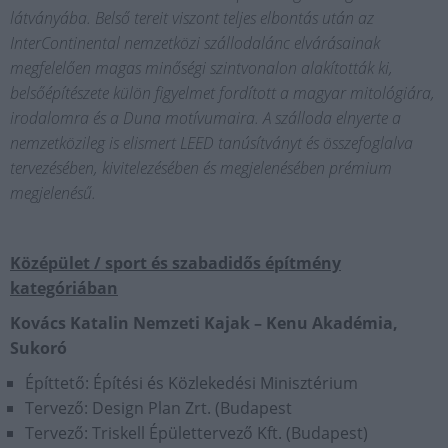
látványába. Belső tereit viszont teljes elbontás után az
InterContinental nemzetközi szállodalánc elvárásainak
megfelelően magas minőségi szintvonalon alakították ki,
belsőépítészete külön figyelmet fordított a magyar mitológiára,
irodalomra és a Duna motívumaira. A szálloda elnyerte a
nemzetközileg is elismert LEED tanúsítványt és összefoglalva
tervezésében, kivitelezésében és megjelenésében prémium
megjelenésű.
Középület / sport és szabadidős építmény
kategóriában
Kovács Katalin Nemzeti Kajak – Kenu Akadémia,
Sukoró
Építtető: Építési és Közlekedési Minisztérium
Tervező: Design Plan Zrt. (Budapest
Tervező: Triskell Épülettervező Kft. (Budapest)