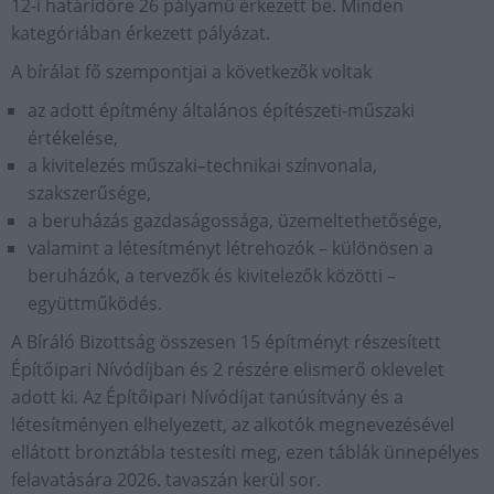
12-i határidőre 26 pályamű érkezett be. Minden
kategóriában érkezett pályázat.
A bírálat fő szempontjai a következők voltak
az adott építmény általános építészeti-műszaki
értékelése,
a kivitelezés műszaki–technikai színvonala,
szakszerűsége,
a beruházás gazdaságossága, üzemeltethetősége,
valamint a létesítményt létrehozók – különösen a
beruházók, a tervezők és kivitelezők közötti –
együttműködés.
A Bíráló Bizottság összesen 15 építményt részesített
Építőipari Nívódíjban és 2 részére elismerő oklevelet
adott ki. Az Építőipari Nívódíjat tanúsítvány és a
létesítményen elhelyezett, az alkotók megnevezésével
ellátott bronztábla testesíti meg, ezen táblák ünnepélyes
felavatására 2026. tavaszán kerül sor.