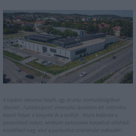
A hajdani laktanya helyén, egy áruház szomszédságában
létesített „Tudásközpont” elnevezésű épületben két intézmény
kapott helyet: a könyvtár és a levéltár. Közös bejárata a
parkolókból induló, kertészeti eszközökkel kialakított előtérből
közelíthető meg, ahol a parkosított zöld terület szabadtéri