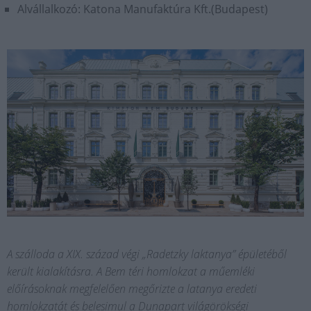
Alvállalkozó: Katona Manufaktúra Kft.(Budapest)
A szálloda a XIX. század végi „Radetzky laktanya” épületéből
került kialakításra. A Bem téri homlokzat a műemléki
előírásoknak megfelelően megőrizte a latanya eredeti
homlokzatát és belesimul a Dunapart világörökségi