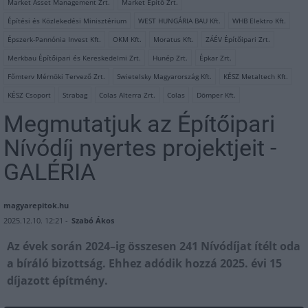
Market Asset Management Zrt.
Market Építő Zrt.
Építési és Közlekedési Minisztérium
WEST HUNGÁRIA BAU Kft.
WHB Elektro Kft.
Épszerk-Pannónia Invest Kft.
OKM Kft.
Moratus Kft.
ZÁÉV Építőipari Zrt.
Merkbau Építőipari és Kereskedelmi Zrt.
Hunép Zrt.
Épkar Zrt.
Főmterv Mérnöki Tervező Zrt.
Swietelsky Magyarország Kft.
KÉSZ Metaltech Kft.
KÉSZ Csoport
Strabag
Colas Alterra Zrt.
Colas
Dömper Kft.
Megmutatjuk az Építőipari
Nívódíj nyertes projektjeit -
GALÉRIA
magyarepitok.hu
2025.12.10. 12:21 -
Szabó Ákos
Az évek során 2024–ig összesen 241 Nívódíjat ítélt oda
a bíráló bizottság. Ehhez adódik hozzá 2025. évi 15
díjazott építmény.