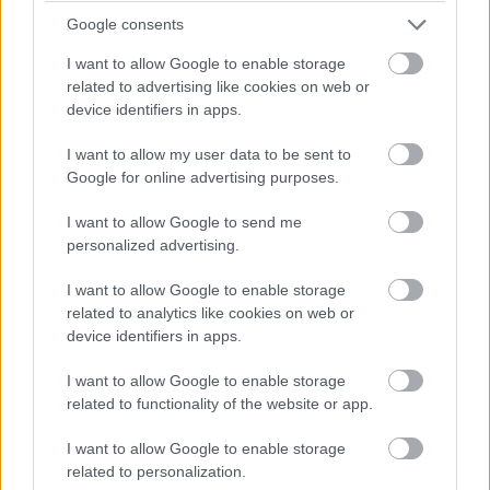
Google consents
I want to allow Google to enable storage
related to advertising like cookies on web or
device identifiers in apps.
I want to allow my user data to be sent to
Google for online advertising purposes.
A nemzetközi szinten is elismert székesfehérvári együttes, a
I want to allow Google to send me
magyar jégkorongsport egyik meghatározó alappillére méltó
personalized advertising.
otthonra talált az új multifunkcionális csarnokban. A
süllyesztett küzdőtéren jégmentes rendezvények esetén a
I want to allow Google to enable storage
jégfelületet takaró burkolattal lehet a jég leolvasztása nélkül,
related to analytics like cookies on web or
device identifiers in apps.
más nem jeges rendezvényeket lebonyolítani. A nézőtér 6000
fős és bővíthető. Az aréna a városból könnyen megközelíthető,
I want to allow Google to enable storage
az épületben tágas közlekedő terek fogadják az érkezőket, ahol
related to functionality of the website or app.
a funkcionálisan szükséges helyiségek és terek átgondoltan
magas minőségi színvonalon kerültek kialakításra. Az épület
I want to allow Google to enable storage
related to personalization.
egészében, szerkezeti és építészet kialakításával, környezetbarát,