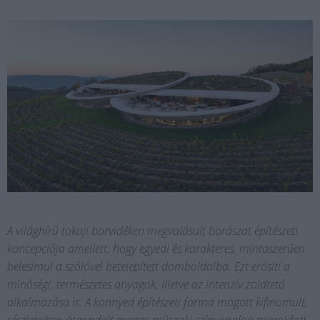
A világhírű tokaji borvidéken megvalósult borászat építészeti
koncepciója amellett, hogy egyedi és karakteres, mintaszerűen
belesimul a szőlővel betelepített domboldalba. Ezt erősíti a
minőségi, természetes anyagok, illetve az intenzív zöldtető
alkalmazása is. A könnyed építészeti forma mögött kifinomult,
részleteiben átgondolt magas műszaki színvonalon megoldott