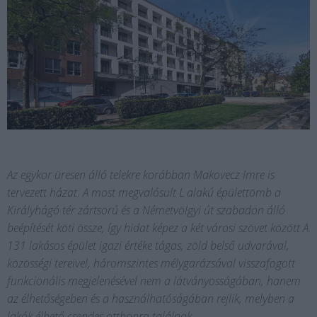
Az egykor üresen álló telekre korábban Makovecz Imre is
tervezett házat. A most megvalósult L alakú épülettömb a
Királyhágó tér zártsorú és a Németvölgyi út szabadon álló
beépítését köti össze, így hidat képez a két városi szövet között A
131 lakásos épület igazi értéke tágas, zöld belső udvarával,
közösségi tereivel, háromszintes mélygarázsával visszafogott
funkcionális megjelenésével nem a látványosságában, hanem
az élhetőségeben és a használhatóságában rejlik, melyben a
lakók élhető csendes otthonra találnak.