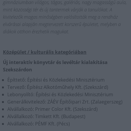
gimnáziumban világos, tágas, galériás, nagy magasságú aula,
mint közösségi tér és új tantermek várják a tanulókat. A
kivitelezők magas minőségben valósították meg a rendház
elvárásai alapján megtervezett korszerű épületet, melyben a
diákok otthon érezhetik magukat.
Középület / kulturális kategóriában
Új interaktív könyvtár és levéltár kialakítása
Szekszárdon
Építtető: Építési és Közlekedési Minisztérium
Tervező: Építész Alkotóműhely Kft. (Szekszárd)
Lebonyolító: Építési és Közlekedési Minisztérium
Generálkivitelező: ZÁÉV Építőipari Zrt. (Zalaegerszeg)
Alvállalkozó: Primer Color Kft. (Szekszárd)
Alvállalkozó: Timkett Kft. (Budapest)
Alvállalkozó: PÉMF Kft. (Pécs)