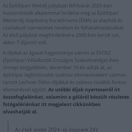
Az Építőipari Nívódíj pályázati felhívását 2025-ban
huszonötödik alkalommal hirdette meg az Építőipari
Mesterdíj Alapítvány Kuratóriuma (ÉMA) az alapítók és
csatlakozó szervezetek nevében és felhatalmazásukkal.
Az első pályázat meghirdetésére 2000-ben került sor,
akkor 7 díjazott volt.
A díjakat az ágazat hagyománya szerint az ÉVOSZ
(Építőipari Vállalkozók Országos Szakszövetége) éves
ünnepi közgyűlésén, december 10-én adták át, az
építőipar legfontosabb szakmai elismeréseként számon
tartott Lechner Ödön-díjakkal és számos további fontos
elismeréssel együtt.
Az utóbbi díjak nyerteseiről írt
összefoglalónkat, valamint a gáláról készült részletes
fotógalériánkat itt megjelent cikkünkben
olvashatják el.
Az évek során 2024–ig összesen 241