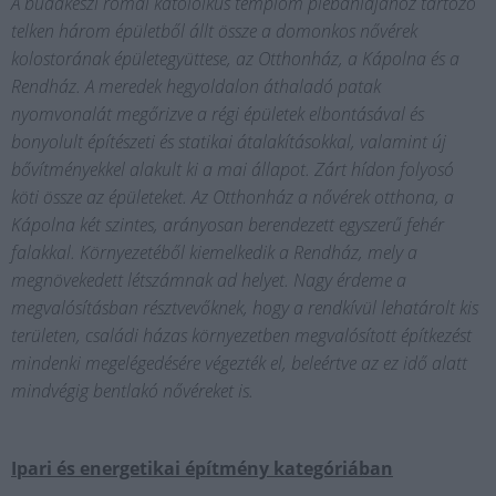
A budakeszi római katoloikus templom plébániájához tartozó
telken három épületből állt össze a domonkos nővérek
kolostorának épületegyüttese, az Otthonház, a Kápolna és a
Rendház. A meredek hegyoldalon áthaladó patak
nyomvonalát megőrizve a régi épületek elbontásával és
bonyolult építészeti és statikai átalakításokkal, valamint új
bővítményekkel alakult ki a mai állapot. Zárt hídon folyosó
köti össze az épületeket. Az Otthonház a nővérek otthona, a
Kápolna két szintes, arányosan berendezett egyszerű fehér
falakkal. Környezetéből kiemelkedik a Rendház, mely a
megnövekedett létszámnak ad helyet. Nagy érdeme a
megvalósításban résztvevőknek, hogy a rendkívül lehatárolt kis
területen, családi házas környezetben megvalósított építkezést
mindenki megelégedésére végezték el, beleértve az ez idő alatt
mindvégig bentlakó nővéreket is.
Ipari és energetikai építmény kategóriában