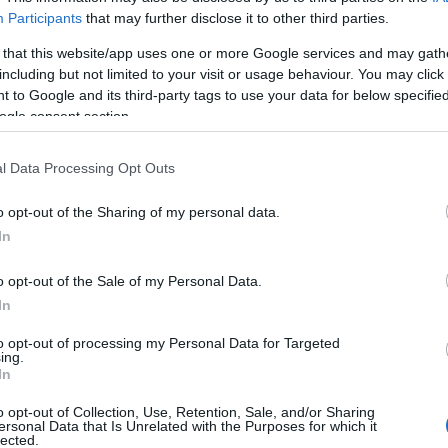
Participants
that may further disclose it to other third parties.
nak és a mellette lévő gát mentett oldalának
 that this website/app uses one or more Google services and may gath
 a projekt alatt a nehezen megközelíthető, az úthoz
including but not limited to your visit or usage behaviour. You may click 
Co
ton falak megépítése jelenti.
 to Google and its third-party tags to use your data for below specifi
ogle consent section.
A
tonságos elvezetése
É
l Data Processing Opt Outs
Ip
 az ideiglenes elkerülő út kiépítése is a projekt része.
áteresz is kerül az útszakasz alá, valamint a
o opt-out of the Sharing of my personal data.
a kerül. Reichardt Jenő, a HE-DO főépítésvezetője így
In
o opt-out of the Sale of my Personal Data.
In
erülő út építése zajlott, majd a beton-
előrehaladása nagymértékben függ az
to opt-out of processing my Personal Data for Targeted
ing.
 február közepe.
In
o opt-out of Collection, Use, Retention, Sale, and/or Sharing
vízkezelési infrastruktúra helyreállításában, hiszen a
ersonal Data that Is Unrelated with the Purposes for which it
I
lected.