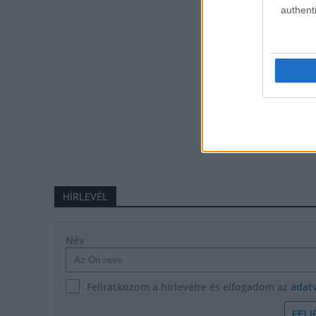
authenti
HÍRLEVÉL
Név
Feliratkozom a hírlevélre és elfogadom az
adat
FELI