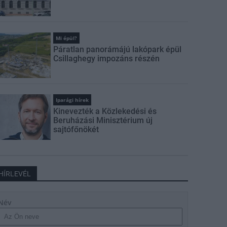
Mi épül?
Páratlan panorámájú lakópark épül
Csillaghegy impozáns részén
Iparági hírek
Kinevezték a Közlekedési és
Beruházási Minisztérium új
sajtófőnökét
HÍRLEVÉL
Név