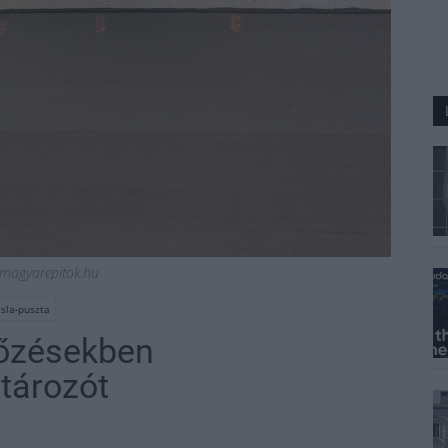
ó/magyarepitok.hu
sla-puszta
sőzésekben
tározót