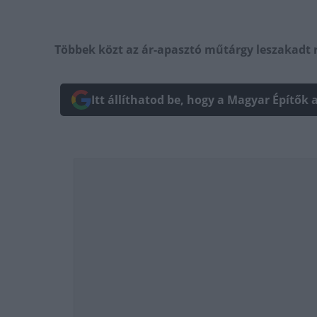
Többek közt az ár-apasztó műtárgy leszakadt r
Itt állíthatod be, hogy a Magyar Építők 