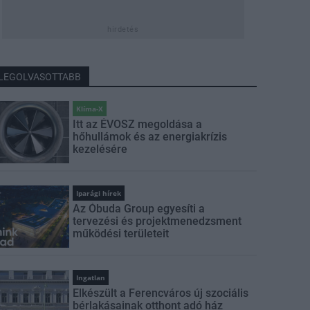
hirdetés
LEGOLVASOTTABB
Klíma-X
Itt az ÉVOSZ megoldása a
hőhullámok és az energiakrízis
kezelésére
Iparági hírek
Az Óbuda Group egyesíti a
tervezési és projektmenedzsment
működési területeit
Ingatlan
Elkészült a Ferencváros új szociális
bérlakásainak otthont adó ház