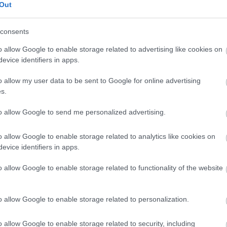
létesítmény visszaállítása elengedhetetlen a környék
Out
Új
N
consents
zsű
Muzsla-puszta
o allow Google to enable storage related to advertising like cookies on
evice identifiers in apps.
o allow my user data to be sent to Google for online advertising
s.
to allow Google to send me personalized advertising.
o allow Google to enable storage related to analytics like cookies on
evice identifiers in apps.
o allow Google to enable storage related to functionality of the website
o allow Google to enable storage related to personalization.
o allow Google to enable storage related to security, including