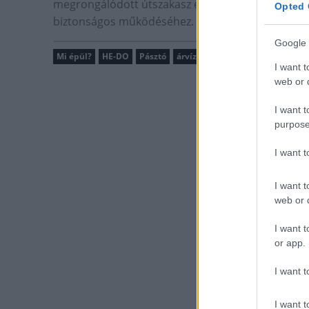
megrongálódott útszakasz és a tározó ár-apasztó 
Opted 
biztonságos működéséhez.
Google 
Mi épül?
HE-DO
Pásztó
árvízvédelem
ár-apasztó
ré
I want t
web or d
I want t
purpose
I want 
I want t
web or d
I want t
or app.
I want t
I want t