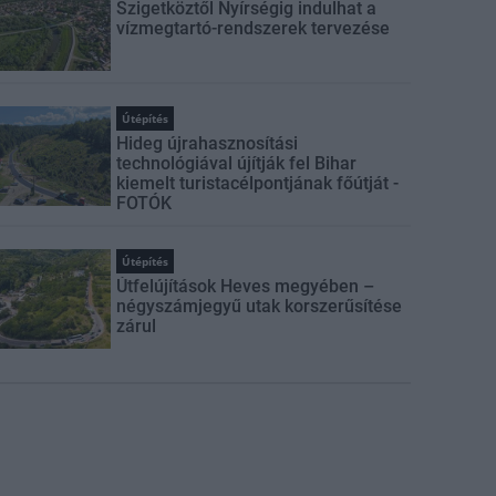
Szigetköztől Nyírségig indulhat a
vízmegtartó-rendszerek tervezése
Útépítés
Hideg újrahasznosítási
technológiával újítják fel Bihar
kiemelt turistacélpontjának főútját -
FOTÓK
Útépítés
Útfelújítások Heves megyében –
négyszámjegyű utak korszerűsítése
zárul