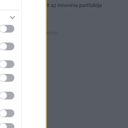
abb csarnokkal bővült az Innovinia portfoliója
yíregyházán
HIRDETÉS