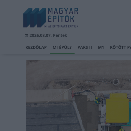
2026.08.07, Péntek
KEZDŐLAP
MI ÉPÜL?
PAKS II
M1
KÖTÖTT P