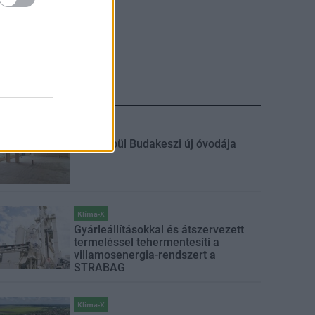
LEGFRISSEBB
Mi épül?
Fából épül Budakeszi új óvodája
Klíma-X
Gyárleállításokkal és átszervezett
termeléssel tehermentesíti a
villamosenergia-rendszert a
STRABAG
Klíma-X