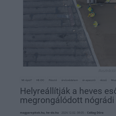
Illusztráci
Mi épül?
HE-DO
Pásztó
árvízvédelem
ár-apasztó
rézsű
Muz
Helyreállítják a heves e
megrongálódott nógrádi 
magyarepitok.hu, he-do.hu
2024.12.02. 08:05 -
Csillag Dóra