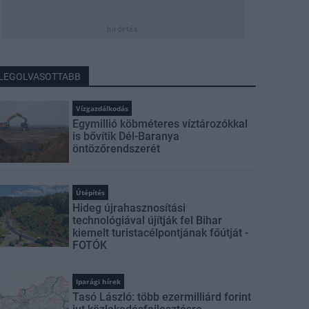
hirdetés
LEGOLVASOTTABB
Vízgazdálkodás
Egymillió köbméteres víztározókkal
is bővítik Dél-Baranya
öntözőrendszerét
Útépítés
Hideg újrahasznosítási
technológiával újítják fel Bihar
kiemelt turistacélpontjának főútját -
FOTÓK
Iparági hírek
Tasó László: több ezermilliárd forint