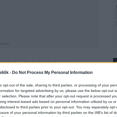
hirdetés
lújított pavilonépületét kedden. Az egyetemi
de a jövő iránti elkötelezettségünk jelképe is -
ítők -
Do Not Process My Personal Information
Ip
tora
. Elmondta, hogy
to opt-out of the sale, sharing to third parties, or processing of your per
tem 1880-ban átadott campusának három
formation for targeted advertising by us, please use the below opt-out s
r selection. Please note that after your opt-out request is processed y
llett kiüríteni, eközben sem szakadt meg
eing interest-based ads based on personal information utilized by us or
kétezer diákja számára.
disclosed to third parties prior to your opt-out. You may separately opt-
losure of your personal information by third parties on the IAB’s list of