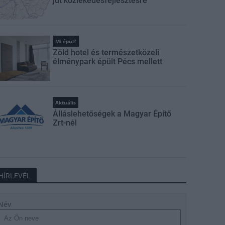
jut közlekedésfejlesztésre
Mi épül?
Zöld hotel és természetközeli
élménypark épült Pécs mellett
Aktuális
Álláslehetőségek a Magyar Építő
Zrt-nél
HÍRLEVÉL
Név