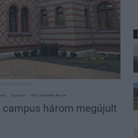
Koszticsák Szilárd
tatás
Budapest
WEST HUNGÁRIA BAU Kft.
i campus három megújult