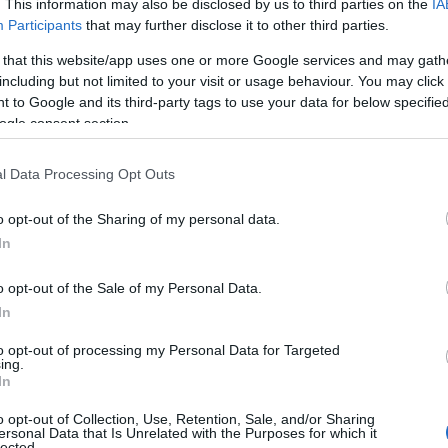
. This information may also be disclosed by us to third parties on the
IA
torvostudományi Egyetem már 1787 óta oktatja az
Participants
that may further disclose it to other third parties.
ául szolgáló épületegyüttest Steindl Imre, az
 that this website/app uses one or more Google services and may gath
iniszterelnöksége idején.
including but not limited to your visit or usage behaviour. You may click 
Co
 to Google and its third-party tags to use your data for below specifi
ogle consent section.
A
É
l Data Processing Opt Outs
Ip
o opt-out of the Sharing of my personal data.
In
o opt-out of the Sale of my Personal Data.
In
to opt-out of processing my Personal Data for Targeted
ing.
In
o opt-out of Collection, Use, Retention, Sale, and/or Sharing
ersonal Data that Is Unrelated with the Purposes for which it
I
lected.