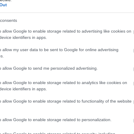
Out
Új
N
consents
o allow Google to enable storage related to advertising like cookies on
evice identifiers in apps.
o allow my user data to be sent to Google for online advertising
s.
to allow Google to send me personalized advertising.
o allow Google to enable storage related to analytics like cookies on
s első lépéseként a megújult épületekben olyan
evice identifiers in apps.
antálják az oktatási és kutatási tevékenység
ozta. Hozzátette, a megkezdett fejlesztések
o allow Google to enable storage related to functionality of the website
z Összehasonlító Orvostudományi Kutató Központ
edülálló innovatív tudományos felfedezésekre.
o allow Google to enable storage related to personalization.
o allow Google to enable storage related to security, including