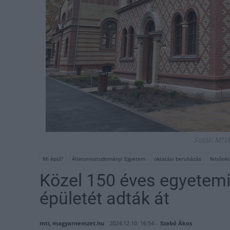
Fotók: MTI/
Mi épül?
Állatorvostudományi Egyetem
oktatási beruházás
felsőok
Közel 150 éves egyetem
épületét adták át
mti, magyarnemzet.hu
2024.12.10. 16:54 -
Szabó Ákos