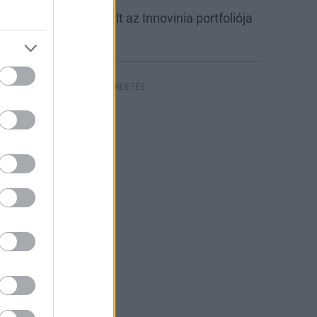
abb csarnokkal bővült az Innovinia portfoliója
yíregyházán
HIRDETÉS