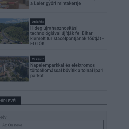
a Leier győri mintakertje
Útépítés
Hideg újrahasznosítási
technológiával újítják fel Bihar
kiemelt turistacélpontjának főútját -
FOTÓK
Mi épül?
Napelemparkkal és elektromos
töltőállomással bővítik a tolnai ipari
parkot
HÍRLEVÉL
Név