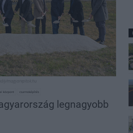
hály/magyarepitok.hu
kai központ
csarnoképítés
 Magyarország legnagyobb