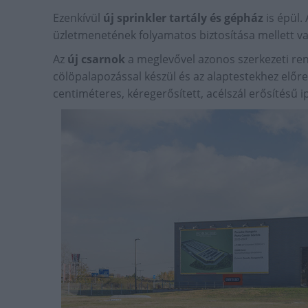
Ezenkívül
új sprinkler tartály és gépház
is épül.
üzletmenetének folyamatos biztosítása mellett v
Az
új csarnok
a meglevővel azonos szerkezeti ren
cölöpalapozással készül és az alaptestekhez elő
centiméteres, kéregerősített, acélszál erősítésű i