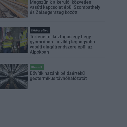
Megszűnik a kerülő, közvetlen
vasúti kapcsolat épül Szombathely
és Zalaegerszeg között
Kötött pálya
Történelmi kézfogás egy hegy
gyomrában - a világ legnagyobb
vasúti alagútrendszere épül az
Alpokban
Klíma-X
Bővítik hazánk példaértékű
geotermikus távhőhálózatát