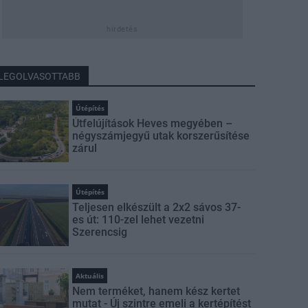
hirdetés
LEGOLVASOTTABB
Útépítés
Útfelújítások Heves megyében –
négyszámjegyű utak korszerűsítése
zárul
Útépítés
Teljesen elkészült a 2x2 sávos 37-
es út: 110-zel lehet vezetni
Szerencsig
Aktuális
Nem terméket, hanem kész kertet
mutat - Új szintre emeli a kertépítést