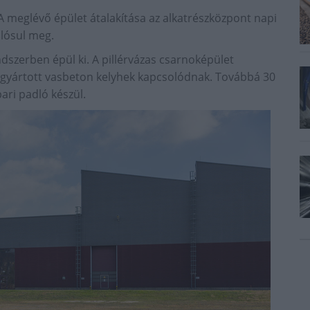
 A meglévő épület átalakítása az alkatrészközpont napi
alósul meg.
dszerben épül ki. A pillérvázas csarnoképület
regyártott vasbeton kelyhek kapcsolódnak. Továbbá 30
pari padló készül.