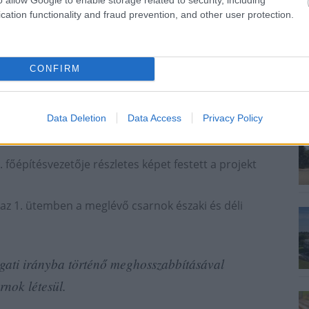
cation functionality and fraud prevention, and other user protection.
CONFIRM
hály/magyarepitok.hu
Data Deletion
Data Access
Privacy Policy
l az új csarnok
főépítésvezetője részletes képet festett a projekt
 az 1. ütemben a meglévő csarnok északi és déli
gati irányba történő meghosszabbításával
rnok létesül.