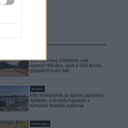
LEGFRISSEBB
Útépítés
Miért éri meg Afrikában utat
építeni? Minden, amit a GED Afrika
projektről tudni kell
Mi épül?
Már költözhetők az Epres Liget első
épületei, a további házakon a
befejező munkák zajlanak
Kötött pálya