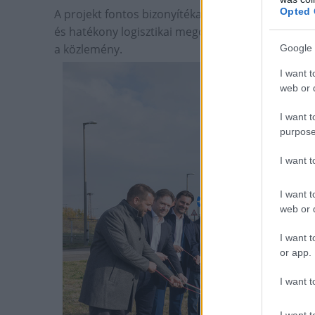
Opted 
A projekt fontos bizonyítéka annak, hogy a Porsc
és hatékony logisztikai megoldások fejlesztése m
a közlemény.
Google 
I want t
web or d
I want t
purpose
I want 
I want t
web or d
I want t
or app.
I want t
I want t