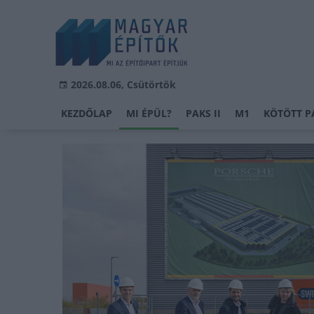
2026.08.06, Csütörtök
KEZDŐLAP
MI ÉPÜL?
PAKS II
M1
KÖTÖTT P