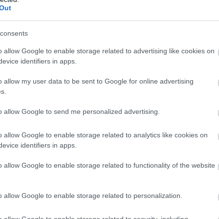
Out
he Holding elkötelezett a modern, környezettudatos
Új
ellett Magyarországon és a régióban egyaránt – zárta
N
consents
o allow Google to enable storage related to advertising like cookies on
evice identifiers in apps.
o allow my user data to be sent to Google for online advertising
s.
to allow Google to send me personalized advertising.
o allow Google to enable storage related to analytics like cookies on
evice identifiers in apps.
o allow Google to enable storage related to functionality of the website
o allow Google to enable storage related to personalization.
o allow Google to enable storage related to security, including