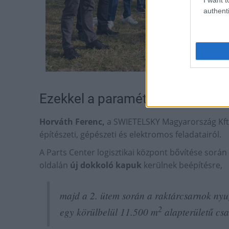
authenti
Fotók: Nagy Mi
Ezekkel a paraméterekkel épül fe
Horváth Ferenc,
a SWIETELSKY Magyarország Kft. 
építészeti, gépészeti és elektromos feladatairól.
A Parts Center logisztikai központ bővítése során
oldalán
új dokkoló kapuk
kerülnek beépítésre,
majd a 2. ütem során a raktárcsarnok nyu
2
egy körülbelül 11.500 m
alapterületű csa