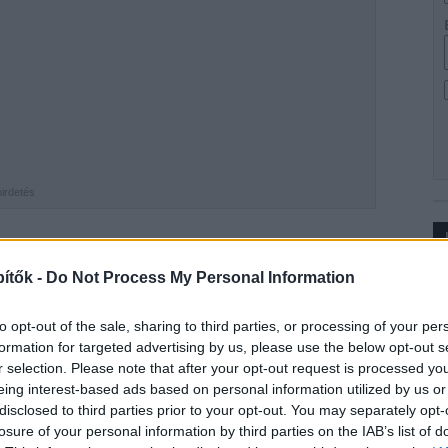
hirdetés
ia
, Magyarország legnagyobb autóimportőre.
ítők -
Do Not Process My Personal Information
Ip
ék a 2003-ban átadott, majd első ízben 2007-ben
nt újabb bővítésének alapkövét – tette közzé
to opt-out of the sale, sharing to third parties, or processing of your per
formation for targeted advertising by us, please use the below opt-out s
r selection. Please note that after your opt-out request is processed y
tését és megépítését a
SWIETELSKY Magyarország
eing interest-based ads based on personal information utilized by us or
H Tervező, Beruházó és Fejlesztő Zrt. felel.
disclosed to third parties prior to your opt-out. You may separately opt-
losure of your personal information by third parties on the IAB’s list of
amely a Porsche Holding kelet- és közép-európai