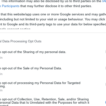
. This information may also be disclosed by us to third parties on the
IA
n játszik fontos szerepet, amely vasúti
Participants
that may further disclose it to other third parties.
 that this website/app uses one or more Google services and may gath
including but not limited to your visit or usage behaviour. You may click 
Co
 to Google and its third-party tags to use your data for below specifi
 érvényesülnek
ogle consent section.
A
É
új beruházás révén a Porsche Holding tovább erősíti
l Data Processing Opt Outs
Ip
 régiójában, hosszú távon és fenntartható módon.
ptak a hatékonysági és fenntarthatósági szempontok,
o opt-out of the Sharing of my personal data.
nősítés megszerzésére törekszik.
In
ínvonal megtartása, amelyen keresztül a Porsche
o opt-out of the Sale of my Personal Data.
bilitást és a maximális ügyfélelégedettség elérését az
In
to opt-out of processing my Personal Data for Targeted
ing.
etét, az új létesítmény üzembe helyezése
In
o opt-out of Collection, Use, Retention, Sale, and/or Sharing
ersonal Data that Is Unrelated with the Purposes for which it
I
lected.