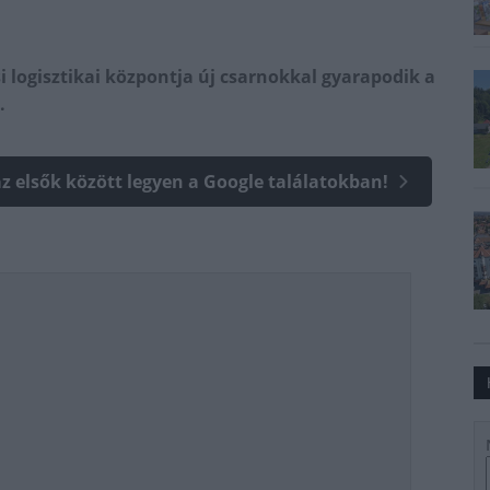
 logisztikai központja új csarnokkal gyarapodik a
.
az elsők között legyen a Google találatokban!