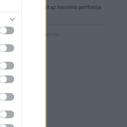
abb csarnokkal bővült az Innovinia portfoliója
yíregyházán
HIRDETÉS