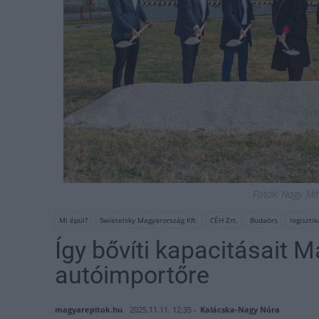
Fotók: Nagy Mi
Mi épül?
Swietelsky Magyarország Kft.
CÉH Zrt.
Budaörs
logiszti
Így bővíti kapacitásait
autóimportőre
magyarepitok.hu
2025.11.11. 12:35 -
Kalácska-Nagy Nóra