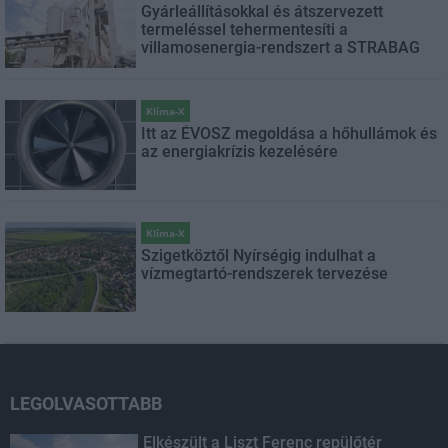
Gyárleállításokkal és átszervezett
termeléssel tehermentesíti a
villamosenergia-rendszert a STRABAG
Klíma-X
Itt az ÉVOSZ megoldása a hőhullámok és
az energiakrízis kezelésére
Klíma-X
Szigetköztől Nyírségig indulhat a
vízmegtartó-rendszerek tervezése
LEGOLVASOTTABB
Elkészült a Liszt Ferenc repülőtér