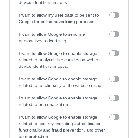
device identifiers in apps.
I want to allow my user data to be sent to
Google for online advertising purposes.
Paks II
Paks
paksi atomerőmű
Paks II. Atomerőmű Zrt.
I want to allow Google to send me
Paks II.: Mit jelent az 5. blokk új mérföldköve a
personalized advertising.
felülvizsgálat árnyékában?
I want to allow Google to enable storage
Megkezdődött az 5. blokk reaktorépületének alaplemez-
related to analytics like cookies on web or
kivitelezése, miközben a felülvizsgálat arra keresi a választ,
device identifiers in apps.
hogy a megváltozott gazdasági és geopolitikai környezetben
milyen feltételek mellett érdemes továbbvinni Magyarország
I want to allow Google to enable storage
egyik legnagyobb beruházását.
related to functionality of the website or app.
Épített öröksége megújításával is készül
I want to allow Google to enable storage
Mohács a csata ötszázadik
related to personalization.
évfordulójára
I want to allow Google to enable storage
related to security, including authentication
functionality and fraud prevention, and other
Elkészült a Liszt Ferenc repülőtér
user protection.