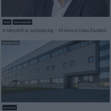
Colas
Colas Északkő
A bányától az autópályáig – 35 éves a Colas Északkő
Iparági hírek
Innovinia