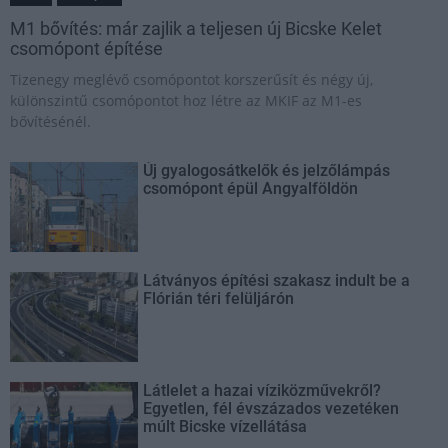
M1 bővítés: már zajlik a teljesen új Bicske Kelet
csomópont építése
Tizenegy meglévő csomópontot korszerűsít és négy új,
különszintű csomópontot hoz létre az MKIF az M1-es
bővítésénél.
Új gyalogosátkelők és jelzőlámpás
csomópont épül Angyalföldön
Látványos építési szakasz indult be a
Flórián téri felüljárón
Látlelet a hazai víziközművekről?
Egyetlen, fél évszázados vezetéken
múlt Bicske vízellátása