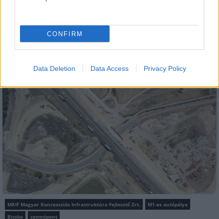
közelében lévő logisztikai bázis út- és
közműhálózatának fejlesztése
CONFIRM
Data Deletion
Data Access
Privacy Policy
Útépítés
MKIF Magyar Koncessziós Infrastruktúra Fejlesztő Zrt.
M1-es autópálya
Bicske
csomópont