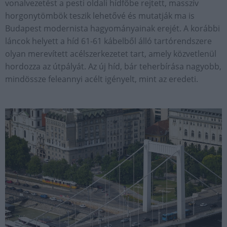
vonalvezetést a pesti oldali hídfőbe rejtett, masszív
horgonytömbök teszik lehetővé és mutatják ma is
Budapest modernista hagyományainak erejét. A korábbi
láncok helyett a híd 61-61 kábelből álló tartórendszere
olyan merevített acélszerkezetet tart, amely közvetlenül
hordozza az útpályát. Az új híd, bár teherbírása nagyobb,
mindössze feleannyi acélt igényelt, mint az eredeti.