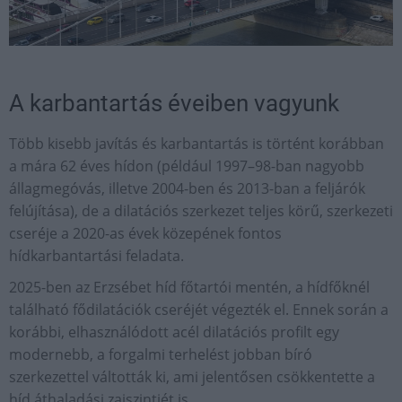
A karbantartás éveiben vagyunk
Több kisebb javítás és karbantartás is történt korábban
a mára 62 éves hídon (például 1997–98-ban nagyobb
állagmegóvás, illetve 2004-ben és 2013-ban a feljárók
felújítása), de a dilatációs szerkezet teljes körű, szerkezeti
cseréje a 2020-as évek közepének fontos
hídkarbantartási feladata.
2025-ben az Erzsébet híd főtartói mentén, a hídfőknél
található fődilatációk cseréjét végezték el. Ennek során a
korábbi, elhasználódott acél dilatációs profilt egy
modernebb, a forgalmi terhelést jobban bíró
szerkezettel váltották ki, ami jelentősen csökkentette a
híd áthaladási zajszintjét is.