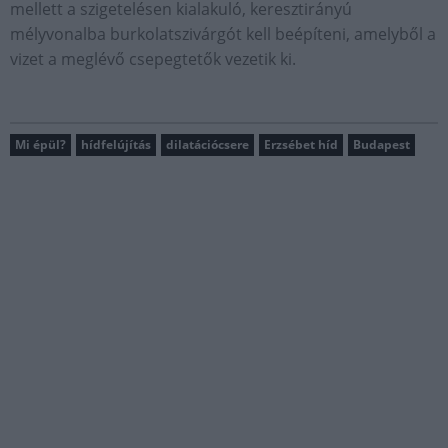
mellett a szigetelésen kialakuló, keresztirányú
mélyvonalba burkolatszivárgót kell beépíteni, amelyből a
vizet a meglévő csepegtetők vezetik ki.
Mi épül?
hídfelújítás
dilatációcsere
Erzsébet híd
Budapest