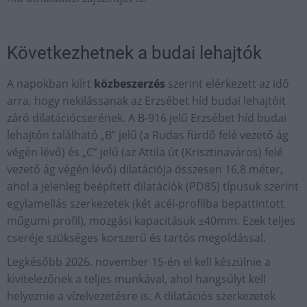
Következhetnek a budai lehajtók
A napokban kiírt
közbeszerzés
szerint elérkezett az idő
arra, hogy nekilássanak az Erzsébet híd budai lehajtóit
záró dilatációcserének. A B-916 jelű Erzsébet híd budai
lehajtón található „B” jelű (a Rudas fürdő felé vezető ág
végén lévő) és „C” jelű (az Attila út (Krisztinaváros) felé
vezető ág végén lévő) dilatációja összesen 16,8 méter,
ahol a jelenleg beépített dilatációk (PD85) típusuk szerint
egylamellás szerkezetek (két acél-profilba bepattintott
műgumi profil), mozgási kapacitásuk ±40mm. Ezek teljes
cseréje szükséges korszerű és tartós megoldással.
Legkésőbb 2026. november 15-én el kell készülnie a
kivitelezőnek a teljes munkával, ahol hangsúlyt kell
helyeznie a vízelvezetésre is. A dilatációs szerkezetek