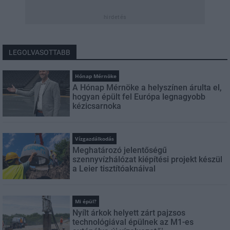
hirdetés
LEGOLVASOTTABB
Hónap Mérnöke
A Hónap Mérnöke a helyszínen árulta el,
hogyan épült fel Európa legnagyobb
kézicsarnoka
Vízgazdálkodás
Meghatározó jelentőségű
szennyvízhálózat kiépítési projekt készül
a Leier tisztítóaknáival
Mi épül?
Nyílt árkok helyett zárt pajzsos
technológiával épülnek az M1-es