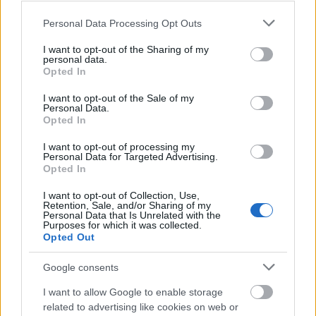
Please note that this website/app uses one or more Google
Personal Data Processing Opt Outs
services and may gather and store information including but
not limited to your visit or usage behaviour. You may click to
I want to opt-out of the Sharing of my
personal data.
grant or deny consent to Google and its third-party tags to
Opted In
use your data for below specified purposes in below Google
consent section.
Hódmezővásárhely
iskolaépítés
oktatási beruházás
FERROÉP Zrt.
I want to opt-out of the Sale of my
Personal Data.
Másfélszeresére bővítik Hódmezővásárhely jó hírű
Opted In
református iskoláját
I want to opt-out of processing my
A Szőnyi Benjámin Általános Iskola fejlesztését a FERROÉP
Personal Data for Targeted Advertising.
Opted In
kivitelezheti; a munkák csaknem egy évig tartanak majd.
I want to opt-out of Collection, Use,
Mi épül?
Retention, Sale, and/or Sharing of my
Personal Data that Is Unrelated with the
Purposes for which it was collected.
Opted Out
Google consents
I want to allow Google to enable storage
related to advertising like cookies on web or