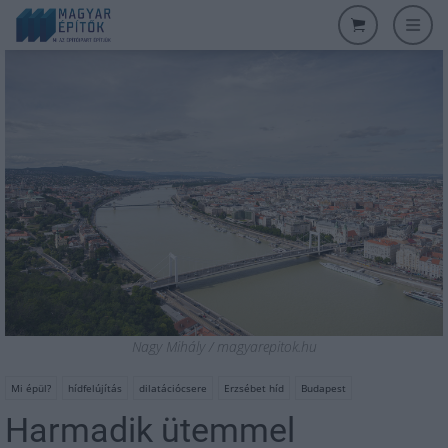
Nagy Mihály / magyarepitok.hu
Mi épül?
hídfelújítás
dilatációcsere
Erzsébet híd
Budapest
Harmadik ütemmel