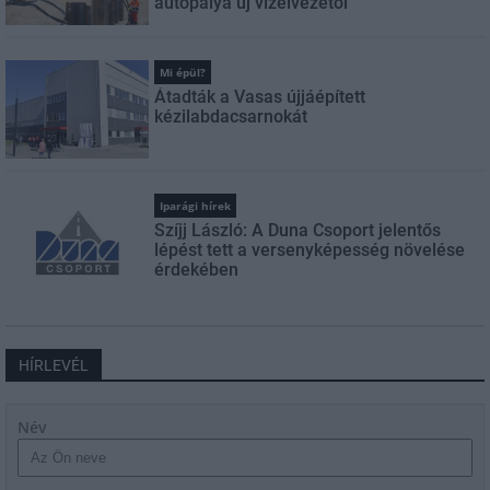
autópálya új vízelvezetői
Mi épül?
Átadták a Vasas újjáépített
kézilabdacsarnokát
Iparági hírek
Szíjj László: A Duna Csoport jelentős
lépést tett a versenyképesség növelése
érdekében
HÍRLEVÉL
Név