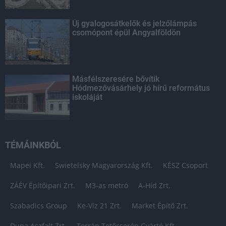
Új gyalogosátkelők és jelzőlámpás
csomópont épül Angyalföldön
Másfélszeresére bővítik
Hódmezővásárhely jó hírű református
iskoláját
TÉMÁINKBÓL
Mapei Kft.
Swietelsky Magyarország Kft.
KÉSZ Csoport
ZÁÉV Építőipari Zrt.
M3-as metró
A-Híd Zrt.
Szabadics Group
Ke-Víz 21 Zrt.
Market Építő Zrt.
Duna Aszfalt Zrt.
Terrán Tetőcserép Gyártó Kft.