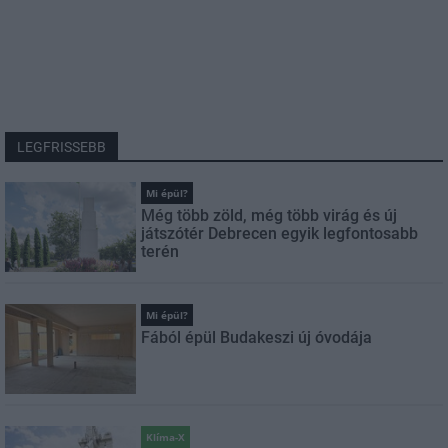
LEGFRISSEBB
Mi épül?
Még több zöld, még több virág és új
játszótér Debrecen egyik legfontosabb
terén
Mi épül?
Fából épül Budakeszi új óvodája
Klíma-X