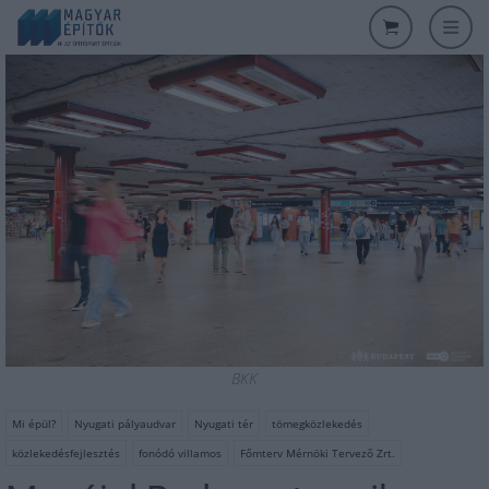
BKK
Mi épül?
Nyugati pályaudvar
Nyugati tér
tömegközlekedés
közlekedésfejlesztés
fonódó villamos
Főmterv Mérnöki Tervező Zrt.