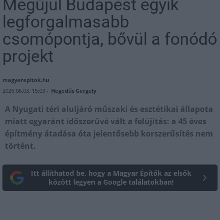
Megújul Budapest egyik
legforgalmasabb
csomópontja, bővül a fonódó
projekt
magyarepitok.hu
2026.06.03. 15:03 -
Hegedűs Gergely
A Nyugati téri aluljáró műszaki és esztétikai állapota
miatt egyaránt időszerűvé vált a felújítás: a 45 éves
építmény átadása óta jelentősebb korszerűsítés nem
történt.
Itt állíthatod be, hogy a Magyar Építők az elsők
között legyen a Google találatokban!