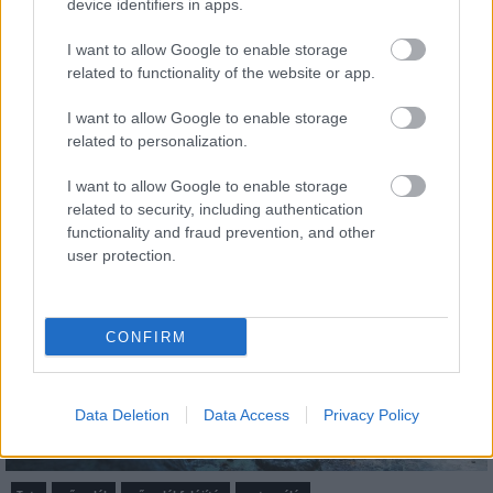
device identifiers in apps.
Paks II.: Mit jelent az 5. blokk új
mérföldköve a felülvizsgálat
I want to allow Google to enable storage
árnyékában?
related to functionality of the website or app.
I want to allow Google to enable storage
related to personalization.
I want to allow Google to enable storage
Aktuális
related to security, including authentication
functionality and fraud prevention, and other
user protection.
CONFIRM
Data Deletion
Data Access
Privacy Policy