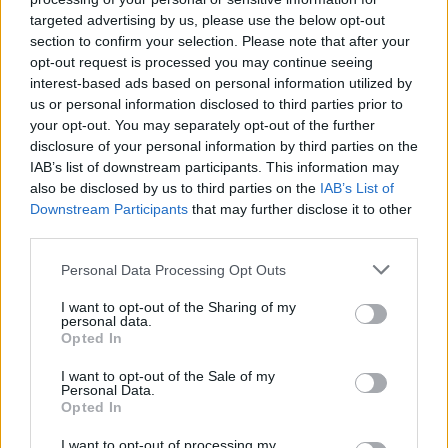
targeted advertising by us, please use the below opt-out
section to confirm your selection. Please note that after your
opt-out request is processed you may continue seeing
interest-based ads based on personal information utilized by
us or personal information disclosed to third parties prior to
your opt-out. You may separately opt-out of the further
disclosure of your personal information by third parties on the
IAB’s list of downstream participants. This information may
also be disclosed by us to third parties on the
IAB’s List of
Belváros-Lipótváros
parkfelújítás
játszótér
Downstream Participants
that may further disclose it to other
Város-Teampannon Kereskedelmi és Szolgáltató Kft.
third parties.
Újragondolják Lipótváros rejtett, zöld parkját
Please note that this website/app uses one or more Google
Personal Data Processing Opt Outs
services and may gather and store information including but
Indulhat a Honvéd tér megújításának tervezése, ahol a
not limited to your visit or usage behaviour. You may click to
I want to opt-out of the Sharing of my
klímatudatos gondolkodás és a helyi identitás erősítése kerül a
personal data.
grant or deny consent to Google and its third-party tags to
középpontba.
Opted In
use your data for below specified purposes in below Google
consent section.
Mi épül?
I want to opt-out of the Sale of my
Personal Data.
Opted In
I want to opt-out of processing my