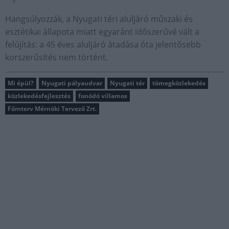
Hangsúlyozzák, a Nyugati téri aluljáró műszaki és
esztétikai állapota miatt egyaránt időszerűvé vált a
felújítás: a 45 éves aluljáró átadása óta jelentősebb
korszerűsítés nem történt.
Mi épül?
Nyugati pályaudvar
Nyugati tér
tömegközlekedés
közlekedésfejlesztés
fonódó villamos
Főmterv Mérnöki Tervező Zrt.