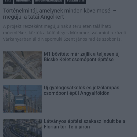
Tata
műemlék
műemlékfelújítás
restaurálás
Történelmi táj, amelynek minden köve mesél –
megújul a tatai Angolkert
A projekt részeként megújulnak a területen található
műemlékek, köztük a különleges Műromok, valamint a közeli
Várkanyarban álló Nepomuki Szent János híd és szobor is.
M1 bővítés: már zajlik a teljesen új
Bicske Kelet csomópont építése
Új gyalogosátkelők és jelzőlámpás
csomópont épül Angyalföldön
Látványos építési szakasz indult be a
Flórián téri felüljárón