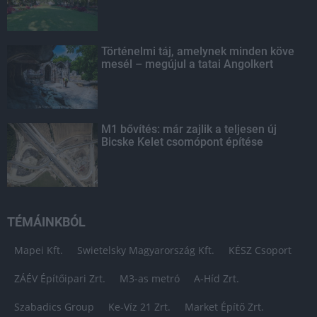
Történelmi táj, amelynek minden köve
mesél – megújul a tatai Angolkert
M1 bővítés: már zajlik a teljesen új
Bicske Kelet csomópont építése
TÉMÁINKBÓL
Mapei Kft.
Swietelsky Magyarország Kft.
KÉSZ Csoport
ZÁÉV Építőipari Zrt.
M3-as metró
A-Híd Zrt.
Szabadics Group
Ke-Víz 21 Zrt.
Market Építő Zrt.