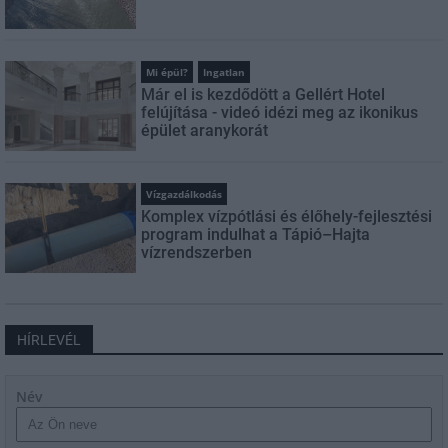
Mi épül?
Ingatlan
Már el is kezdődött a Gellért Hotel
felújítása - videó idézi meg az ikonikus
épület aranykorát
Vízgazdálkodás
Komplex vízpótlási és élőhely-fejlesztési
program indulhat a Tápió–Hajta
vízrendszerben
HÍRLEVÉL
Név