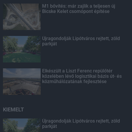
M1 bővítés: már zajlik a teljesen új
Bicske Kelet csomópont építése
Újragondolják Lipótváros rejtett, zöld
parkját
Elkészült a Liszt Ferenc repülőtér
közelében lévő logisztikai bázis út- és
közműhálózatának fejlesztése
KIEMELT
Újragondolják Lipótváros rejtett, zöld
parkját