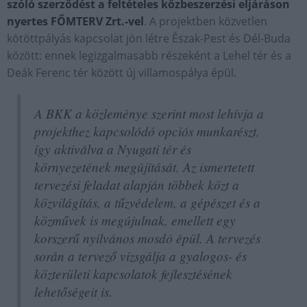
szóló szerződést a feltételes közbeszerzési eljáráson
nyertes FŐMTERV Zrt.-vel
. A projektben közvetlen
kötöttpályás kapcsolat jön létre Észak-Pest és Dél-Buda
között: ennek legizgalmasabb részeként a Lehel tér és a
Deák Ferenc tér között új villamospálya épül.
A BKK a közleménye szerint most lehívja a
projekthez kapcsolódó opciós munkarészt,
így aktiválva a Nyugati tér és
környezetének megújítását. Az ismertetett
tervezési feladat alapján többek közt a
közvilágítás, a tűzvédelem, a gépészet és a
közművek is megújulnak, emellett egy
korszerű nyilvános mosdó épül. A tervezés
során a tervező vizsgálja a gyalogos- és
közterületi kapcsolatok fejlesztésének
lehetőségeit is.