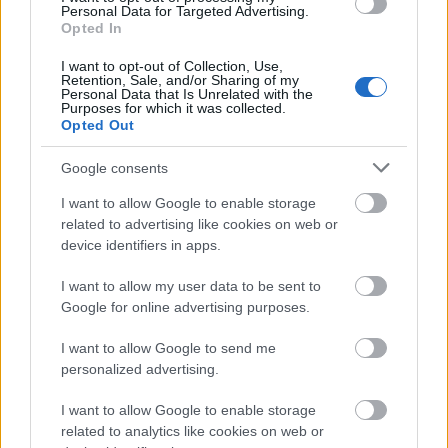
Personal Data for Targeted Advertising.
Opted In
I want to opt-out of Collection, Use,
Retention, Sale, and/or Sharing of my
Personal Data that Is Unrelated with the
Purposes for which it was collected.
Opted Out
Google consents
Hódmezővásárhely
iskolaépítés
oktatási beruházás
FERROÉP Zrt.
I want to allow Google to enable storage
Másfélszeresére bővítik Hódmezővásárhely jó hírű
related to advertising like cookies on web or
református iskoláját
device identifiers in apps.
A Szőnyi Benjámin Általános Iskola fejlesztését a FERROÉP
I want to allow my user data to be sent to
kivitelezheti; a munkák csaknem egy évig tartanak majd.
Google for online advertising purposes.
Elkészült a Liszt Ferenc repülőtér
I want to allow Google to send me
közelében lévő logisztikai bázis út- és
personalized advertising.
közműhálózatának fejlesztése
I want to allow Google to enable storage
related to analytics like cookies on web or