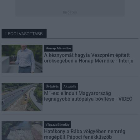
hirdetés
LEGOLVASOTTABB
Hónap Mérnöke
A kéznyomát hagyta Veszprém épített
örökségében a Hónap Mérnöke - Interjú
Útépítés
Aktuális
M1-es: elindult Magyarország
legnagyobb autópálya-bővítése - VIDEÓ
Vízgazdálkodás
Hatékony a Rába völgyében nemrég
megépült Pápoci fenékküszöb