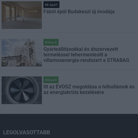
Mi épül?
Fából épül Budakeszi új óvodája
Klíma-X
Gyárleállításokkal és átszervezett
termeléssel tehermentesíti a
villamosenergia-rendszert a STRABAG
Klíma-X
Itt az ÉVOSZ megoldása a hőhullámok és
az energiakrízis kezelésére
LEGOLVASOTTABB