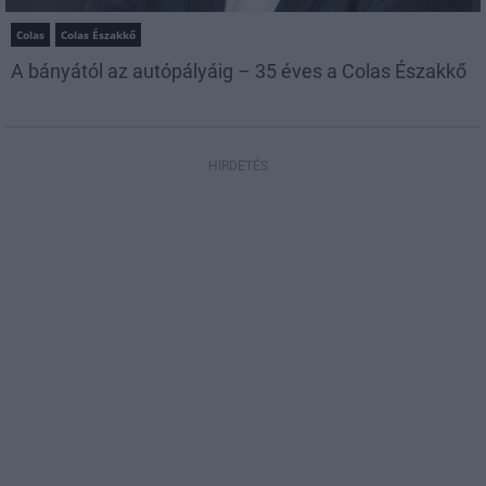
Colas
Colas Északkő
A bányától az autópályáig – 35 éves a Colas Északkő
HIRDETÉS