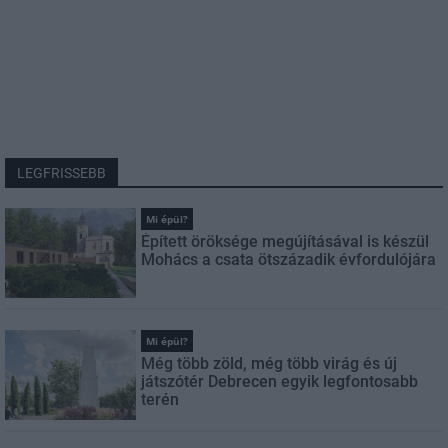
LEGFRISSEBB
Mi épül?
Épített öröksége megújításával is készül
Mohács a csata ötszázadik évfordulójára
Mi épül?
Még több zöld, még több virág és új
játszótér Debrecen egyik legfontosabb
terén