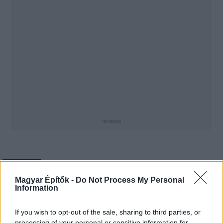
hirdetés
AJÁNLÓ
Magyar Építők -
Do Not Process My Personal
Information
Mi épül?
If you wish to opt-out of the sale, sharing to third parties, or
processing of your personal or sensitive information for