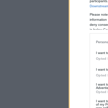
participants
Downstream 
Please note
information 
deny consent
in below Go
Persona
I want t
Opted 
I want t
Opted 
I want 
Advertis
Opted 
I want t
of my P
was col