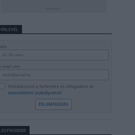
hirdetés
HÍRLEVÉL
Név
E-mail cím
Feliratkozom a hírlevélre és elfogadom az
adatvédelmi szabályzatot!
FELIRATKOZÁS
LEGFRISSEBB