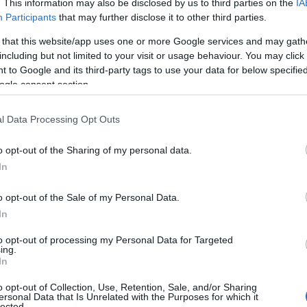
. This information may also be disclosed by us to third parties on the
IA
Participants
that may further disclose it to other third parties.
 that this website/app uses one or more Google services and may gath
including but not limited to your visit or usage behaviour. You may click 
 to Google and its third-party tags to use your data for below specifi
ogle consent section.
l Data Processing Opt Outs
o opt-out of the Sharing of my personal data.
In
K
o opt-out of the Sale of my Personal Data.
In
to opt-out of processing my Personal Data for Targeted
ing.
In
o opt-out of Collection, Use, Retention, Sale, and/or Sharing
ersonal Data that Is Unrelated with the Purposes for which it
lected.