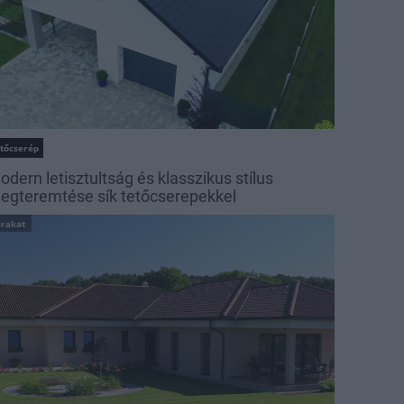
etőcserép
odern letisztultság és klasszikus stílus
egteremtése sík tetőcserepekkel
irakat