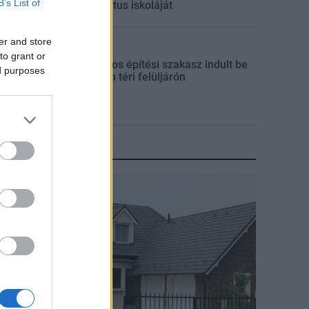
B’s List of
református iskoláját
er and store
Útépítés
to grant or
Látványos építési szakasz indult be
ed purposes
a Flórián téri felüljárón
KIRAKAT
irakat