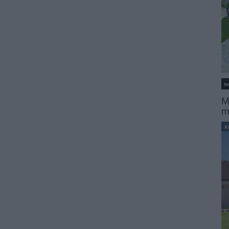
t
M
m
K