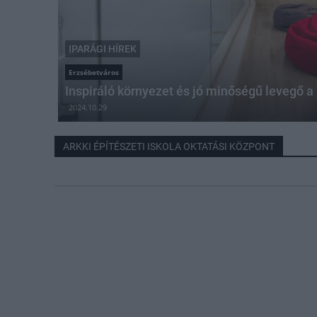
IPARÁGI HÍREK
Erzsébetváros
Inspiráló környezet és jó minőségű levegő a
2024.10.29
ARKKI ÉPÍTÉSZETI ISKOLA OKTATÁSI KÖZPONT