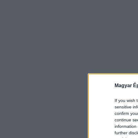
Magyar Ép
If you wish 
sensitive in
confirm you
continue se
information 
further disc