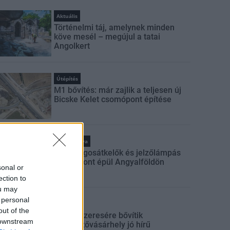
Aktuális
Történelmi táj, amelynek minden
köve mesél – megújul a tatai
Angolkert
Útépítés
M1 bővítés: már zajlik a teljesen új
Bicske Kelet csomópont építése
Kötött pálya
Új gyalogosátkelők és jelzőlámpás
csomópont épül Angyalföldön
sonal or
ection to
ou may
 personal
Mi épül?
out of the
Másfélszeresére bővítik
 downstream
Hódmezővásárhely jó hírű