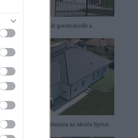
ető, ami évtizedeken át gondoskodik a
saládról
irakat
öntsön könnyedén: válassza az akciós Synus
etőcserepet!