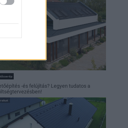
irakat
etőcserép
etőépítés -és felújítás? Legyen tudatos a
öltségtervezésben!
irakat