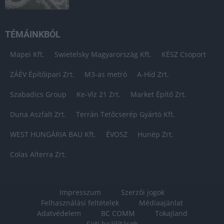
TÉMÁINKBÓL
Mapei Kft.
Swietelsky Magyarország Kft.
KÉSZ Csoport
ZÁÉV Építőipari Zrt.
M3-as metró
A-Híd Zrt.
Szabadics Group
Ke-Víz 21 Zrt.
Market Építő Zrt.
Duna Aszfalt Zrt.
Terrán Tetőcserép Gyártó Kft.
WEST HUNGÁRIA BAU Kft.
ÉVOSZ
Hunép Zrt.
Colas Alterra Zrt.
Impresszum
Szerzői jogok
Felhasználási feltételek
Médiaajánlat
Adatvédelem
BC COMM
Tokajland
Süti beállítások