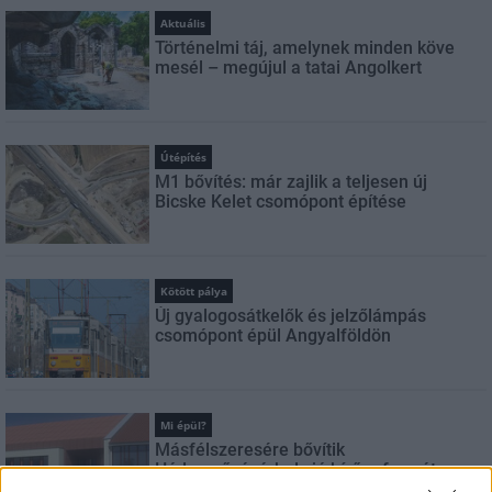
Aktuális
Történelmi táj, amelynek minden köve
mesél – megújul a tatai Angolkert
Útépítés
M1 bővítés: már zajlik a teljesen új
Bicske Kelet csomópont építése
Kötött pálya
Új gyalogosátkelők és jelzőlámpás
csomópont épül Angyalföldön
Mi épül?
Másfélszeresére bővítik
Hódmezővásárhely jó hírű református
iskoláját