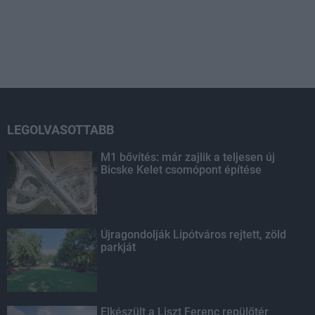
LEGOLVASOTTABB
M1 bővítés: már zajlik a teljesen új
Bicske Kelet csomópont építése
Újragondolják Lipótváros rejtett, zöld
parkját
Elkészült a Liszt Ferenc repülőtér