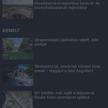
közelében lévő logisztikai bázis út- és
közműhálózatának fejlesztése
KIEMELT
Újragondolják Lipótváros rejtett, zöld
parkját
Történelmi táj, amelynek minden köve
mesél – megújul a tatai Angolkert
M1 bővítés: már zajlik a teljesen új
Bicske Kelet csomópont építése