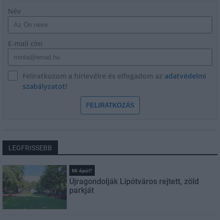
Név
E-mail cím
Feliratkozom a hírlevélre és elfogadom az
adatvédelmi
szabályzatot!
FELIRATKOZÁS
LEGFRISSEBB
Mi épül?
Újragondolják Lipótváros rejtett, zöld
parkját