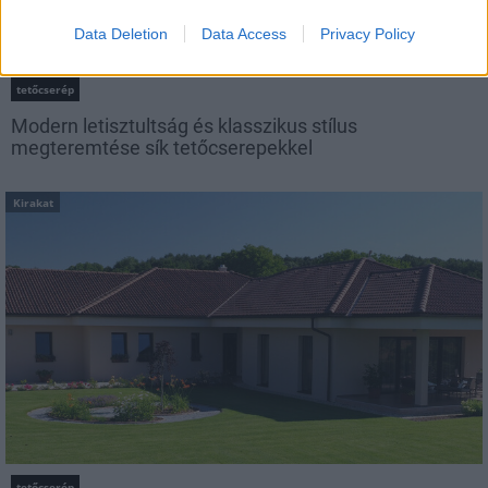
Data Deletion
Data Access
Privacy Policy
tetőcserép
Modern letisztultság és klasszikus stílus
megteremtése sík tetőcserepekkel
Kirakat
tetőcserép