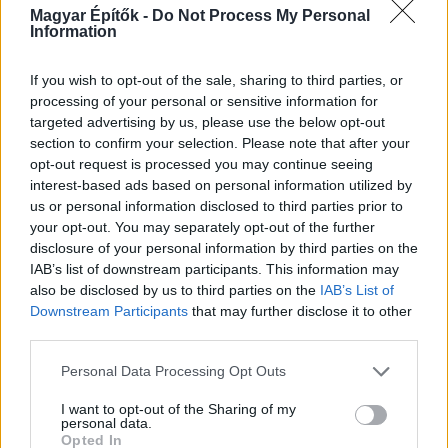
Magyar Építők -
Do Not Process My Personal
Information
If you wish to opt-out of the sale, sharing to third parties, or
KIRAKAT
processing of your personal or sensitive information for
targeted advertising by us, please use the below opt-out
Kirakat
section to confirm your selection. Please note that after your
opt-out request is processed you may continue seeing
interest-based ads based on personal information utilized by
us or personal information disclosed to third parties prior to
your opt-out. You may separately opt-out of the further
disclosure of your personal information by third parties on the
IAB’s list of downstream participants. This information may
also be disclosed by us to third parties on the
IAB’s List of
Downstream Participants
that may further disclose it to other
third parties.
Please note that this website/app uses one or more Google
Personal Data Processing Opt Outs
services and may gather and store information including but
Tető, ami évtizedeken át gondoskodik a családról
not limited to your visit or usage behaviour. You may click to
I want to opt-out of the Sharing of my
personal data.
grant or deny consent to Google and its third-party tags to
Opted In