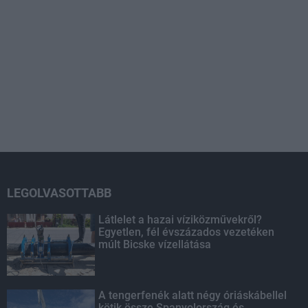
LEGOLVASOTTABB
Látlelet a hazai víziközművekről?
Egyetlen, fél évszázados vezetéken
múlt Bicske vízellátása
A tengerfenék alatt négy óriáskábellel
kötik össze Spanyolország és