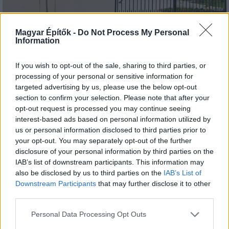
Tető, ami évtizedeken át gondoskodik a családról
Magyar Építők -
Do Not Process My Personal
Information
Kirakat
If you wish to opt-out of the sale, sharing to third parties, or
processing of your personal or sensitive information for
targeted advertising by us, please use the below opt-out
section to confirm your selection. Please note that after your
opt-out request is processed you may continue seeing
interest-based ads based on personal information utilized by
us or personal information disclosed to third parties prior to
your opt-out. You may separately opt-out of the further
disclosure of your personal information by third parties on the
IAB’s list of downstream participants. This information may
also be disclosed by us to third parties on the
IAB’s List of
Downstream Participants
that may further disclose it to other
Döntsön könnyedén: válassza az akciós Synus
third parties.
tetőcserepet!
Please note that this website/app uses one or more Google
Personal Data Processing Opt Outs
services and may gather and store information including but
Kirakat