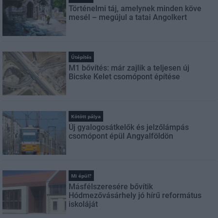
Történelmi táj, amelynek minden köve
mesél – megújul a tatai Angolkert
Útépítés
M1 bővítés: már zajlik a teljesen új
Bicske Kelet csomópont építése
Kötött pálya
Új gyalogosátkelők és jelzőlámpás
csomópont épül Angyalföldön
Mi épül?
Másfélszeresére bővítik
Hódmezővásárhely jó hírű református
iskoláját