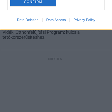
CONFIRM
Data Deletion
Data Access
Privacy Policy
tetőcserép
Vidéki Otthonfelújítási Program: kulcs a
tetőkorszerűsítéshez
HIRDETÉS