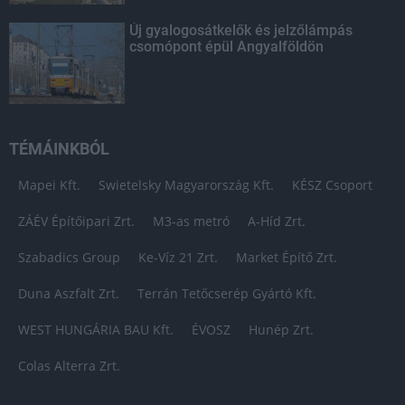
Új gyalogosátkelők és jelzőlámpás
csomópont épül Angyalföldön
TÉMÁINKBÓL
Mapei Kft.
Swietelsky Magyarország Kft.
KÉSZ Csoport
ZÁÉV Építőipari Zrt.
M3-as metró
A-Híd Zrt.
Szabadics Group
Ke-Víz 21 Zrt.
Market Építő Zrt.
Duna Aszfalt Zrt.
Terrán Tetőcserép Gyártó Kft.
WEST HUNGÁRIA BAU Kft.
ÉVOSZ
Hunép Zrt.
Colas Alterra Zrt.