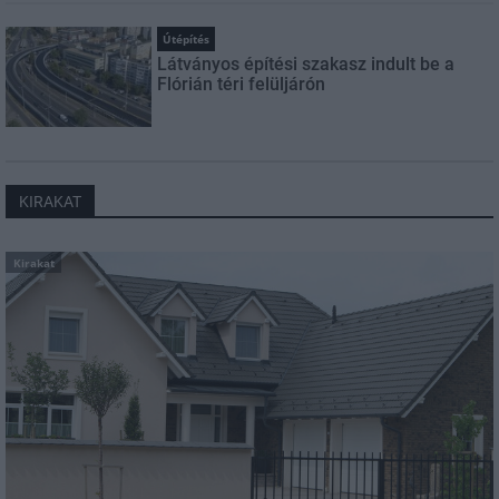
Útépítés
Látványos építési szakasz indult be a
Flórián téri felüljárón
KIRAKAT
Kirakat