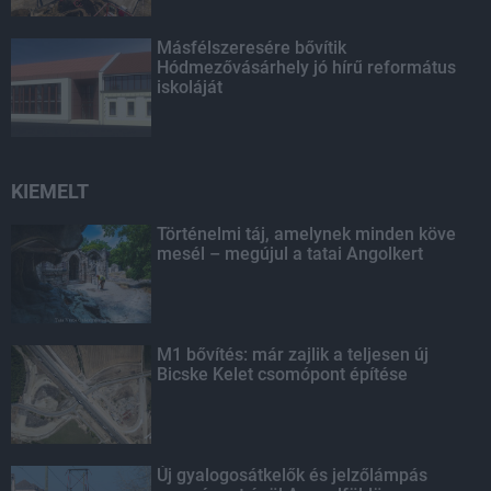
Másfélszeresére bővítik
Hódmezővásárhely jó hírű református
iskoláját
KIEMELT
Történelmi táj, amelynek minden köve
mesél – megújul a tatai Angolkert
M1 bővítés: már zajlik a teljesen új
Bicske Kelet csomópont építése
Új gyalogosátkelők és jelzőlámpás