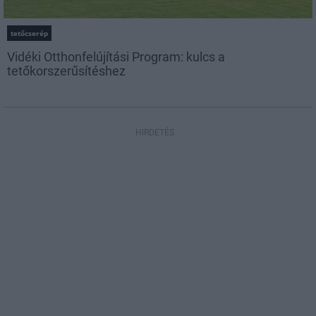
tetőcserép
Vidéki Otthonfelújítási Program: kulcs a
tetőkorszerűsítéshez
HIRDETÉS