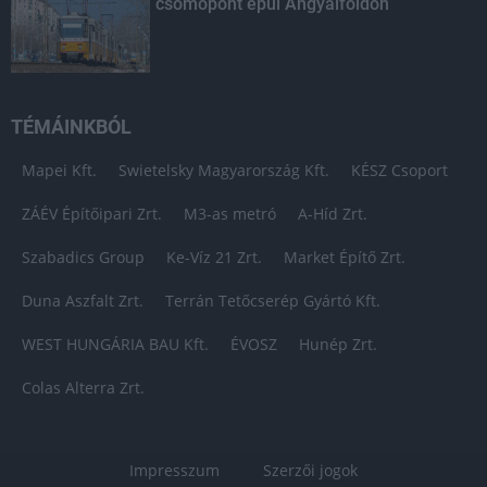
csomópont épül Angyalföldön
TÉMÁINKBÓL
Mapei Kft.
Swietelsky Magyarország Kft.
KÉSZ Csoport
ZÁÉV Építőipari Zrt.
M3-as metró
A-Híd Zrt.
Szabadics Group
Ke-Víz 21 Zrt.
Market Építő Zrt.
Duna Aszfalt Zrt.
Terrán Tetőcserép Gyártó Kft.
WEST HUNGÁRIA BAU Kft.
ÉVOSZ
Hunép Zrt.
Colas Alterra Zrt.
Impresszum
Szerzői jogok