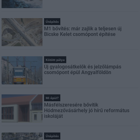
Útépítés
M1 bővítés: már zajlik a teljesen új
Bicske Kelet csomópont építése
Kötött pálya
Új gyalogosátkelők és jelzőlámpás
csomópont épül Angyalföldön
Mi épül?
Másfélszeresére bővítik
Hódmezővásárhely jó hírű református
iskoláját
Útépítés