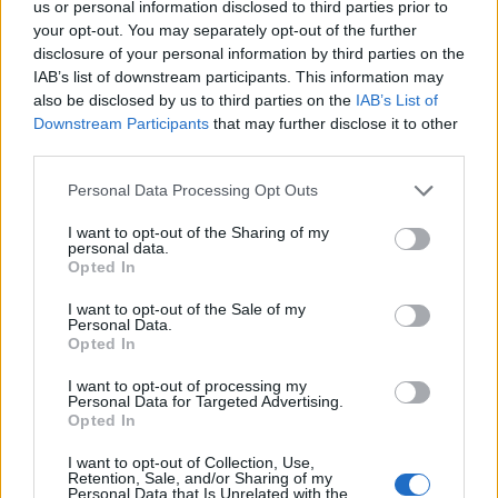
us or personal information disclosed to third parties prior to
Tető, ami évtizedeken át gondoskodik a családról
your opt-out. You may separately opt-out of the further
disclosure of your personal information by third parties on the
Kirakat
IAB’s list of downstream participants. This information may
also be disclosed by us to third parties on the
IAB’s List of
Downstream Participants
that may further disclose it to other
third parties.
Please note that this website/app uses one or more Google
Personal Data Processing Opt Outs
services and may gather and store information including but
not limited to your visit or usage behaviour. You may click to
I want to opt-out of the Sharing of my
personal data.
grant or deny consent to Google and its third-party tags to
Opted In
use your data for below specified purposes in below Google
consent section.
I want to opt-out of the Sale of my
Personal Data.
Opted In
Döntsön könnyedén: válassza az akciós Synus
I want to opt-out of processing my
tetőcserepet!
Personal Data for Targeted Advertising.
Opted In
Kirakat
I want to opt-out of Collection, Use,
Retention, Sale, and/or Sharing of my
Personal Data that Is Unrelated with the