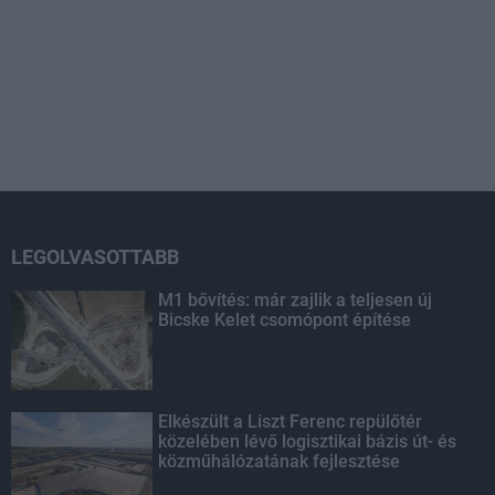
LEGOLVASOTTABB
M1 bővítés: már zajlik a teljesen új
Bicske Kelet csomópont építése
Elkészült a Liszt Ferenc repülőtér
közelében lévő logisztikai bázis út- és
közműhálózatának fejlesztése