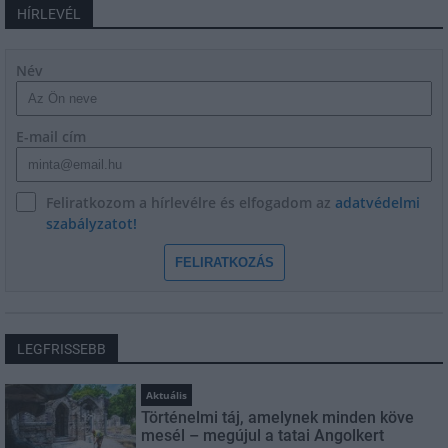
HÍRLEVÉL
Név
E-mail cím
Feliratkozom a hírlevélre és elfogadom az
adatvédelmi
szabályzatot!
FELIRATKOZÁS
LEGFRISSEBB
Aktuális
Történelmi táj, amelynek minden köve
mesél – megújul a tatai Angolkert