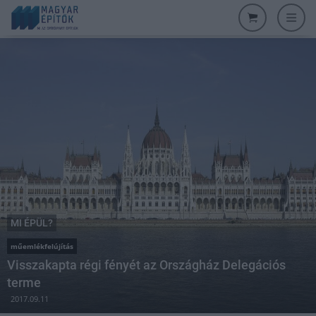
MI ÉPÜL?
műemlékfelújítás
Visszakapta régi fényét az Országház Delegációs
terme
2017.09.11