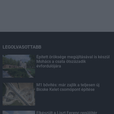
LEGOLVASOTTABB
Épített öröksége megújításával is készül
Mohács a csata ötszázadik
évfordulójára
M1 bővítés: már zajlik a teljesen új
Bicske Kelet csomópont építése
Elkészült a Liszt Ferenc repülőtér