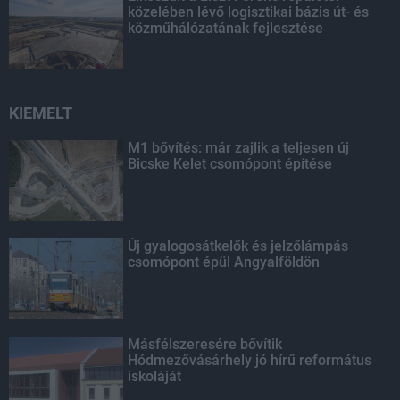
közelében lévő logisztikai bázis út- és
közműhálózatának fejlesztése
KIEMELT
M1 bővítés: már zajlik a teljesen új
Bicske Kelet csomópont építése
Új gyalogosátkelők és jelzőlámpás
csomópont épül Angyalföldön
Másfélszeresére bővítik
Hódmezővásárhely jó hírű református
iskoláját