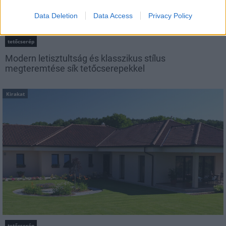
Data Deletion
Data Access
Privacy Policy
tetőcserép
Modern letisztultság és klasszikus stílus
megteremtése sík tetőcserepekkel
Kirakat
tetőcserép