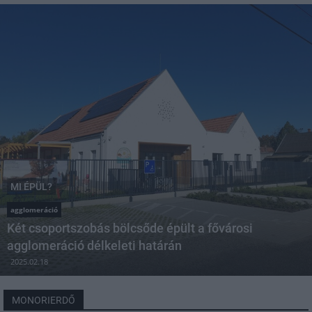
MI ÉPÜL?
agglomeráció
Két csoportszobás bölcsőde épült a fővárosi
agglomeráció délkeleti határán
2025.02.18
MONORIERDŐ