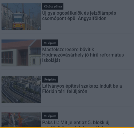
Kötött pálya
Új gyalogosátkelők és jelzőlámpás
csomópont épül Angyalföldön
Mi épül?
Másfélszeresére bővítik
Hódmezővásárhely jó hírű református
iskoláját
Útépítés
Látványos építési szakasz indult be a
Flórián téri felüljárón
Mi épül?
Paks II.: Mit jelent az 5. blokk új
mérföldköve a felülvizsgálat
árnyékában?