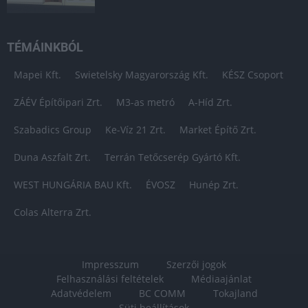
TÉMÁINKBÓL
Mapei Kft.
Swietelsky Magyarország Kft.
KÉSZ Csoport
ZÁÉV Építőipari Zrt.
M3-as metró
A-Híd Zrt.
Szabadics Group
Ke-Víz 21 Zrt.
Market Építő Zrt.
Duna Aszfalt Zrt.
Terrán Tetőcserép Gyártó Kft.
WEST HUNGÁRIA BAU Kft.
ÉVOSZ
Hunép Zrt.
Colas Alterra Zrt.
Impresszum
Szerzői jogok
Felhasználási feltételek
Médiaajánlat
Adatvédelem
BC COMM
Tokajland
Süti beállítások