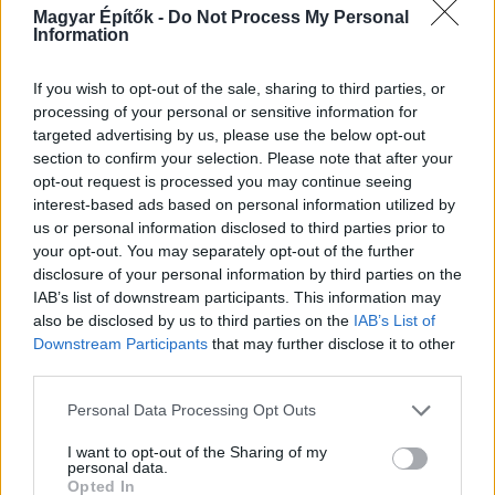
Magyar Építők -
Do Not Process My Personal
Information
If you wish to opt-out of the sale, sharing to third parties, or
KIRAKAT
processing of your personal or sensitive information for
targeted advertising by us, please use the below opt-out
Kirakat
section to confirm your selection. Please note that after your
opt-out request is processed you may continue seeing
interest-based ads based on personal information utilized by
us or personal information disclosed to third parties prior to
your opt-out. You may separately opt-out of the further
disclosure of your personal information by third parties on the
IAB’s list of downstream participants. This information may
also be disclosed by us to third parties on the
IAB’s List of
Downstream Participants
that may further disclose it to other
third parties.
Please note that this website/app uses one or more Google
Personal Data Processing Opt Outs
services and may gather and store information including but
Tető, ami évtizedeken át gondoskodik a családról
not limited to your visit or usage behaviour. You may click to
I want to opt-out of the Sharing of my
personal data.
grant or deny consent to Google and its third-party tags to
Opted In