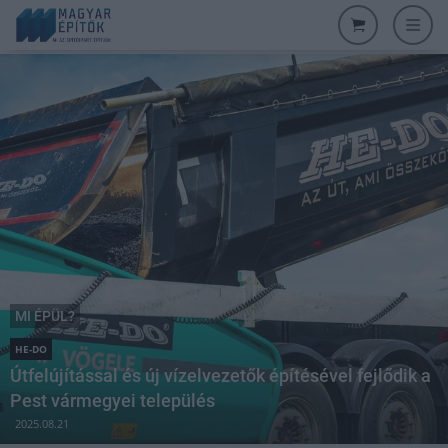
MI ÉPÜL?
HE-DO
Útfelújítással és új vízelvezetők építésével fejlődik a
Pest vármegyei település
2025.08.21