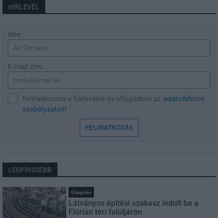
HÍRLEVÉL
Név
E-mail cím
Feliratkozom a hírlevélre és elfogadom az
adatvédelmi
szabályzatot!
FELIRATKOZÁS
LEGFRISSEBB
Útépítés
Látványos építési szakasz indult be a
Flórián téri felüljárón