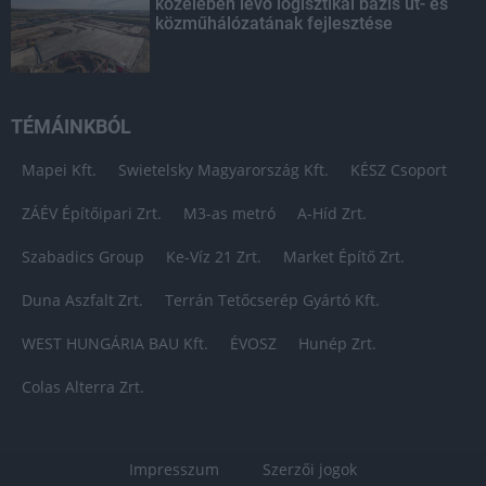
közelében lévő logisztikai bázis út- és
közműhálózatának fejlesztése
TÉMÁINKBÓL
Mapei Kft.
Swietelsky Magyarország Kft.
KÉSZ Csoport
ZÁÉV Építőipari Zrt.
M3-as metró
A-Híd Zrt.
Szabadics Group
Ke-Víz 21 Zrt.
Market Építő Zrt.
Duna Aszfalt Zrt.
Terrán Tetőcserép Gyártó Kft.
WEST HUNGÁRIA BAU Kft.
ÉVOSZ
Hunép Zrt.
Colas Alterra Zrt.
Impresszum
Szerzői jogok