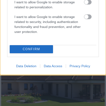
I want to allow Google to enable storage
related to personalization.
I want to allow Google to enable storage
related to security, including authentication
functionality and fraud prevention, and other
tetőcserép
user protection.
Modern letisztultság és klasszikus stílus
megteremtése sík tetőcserepekkel
CONFIRM
Kirakat
Data Deletion
Data Access
Privacy Policy