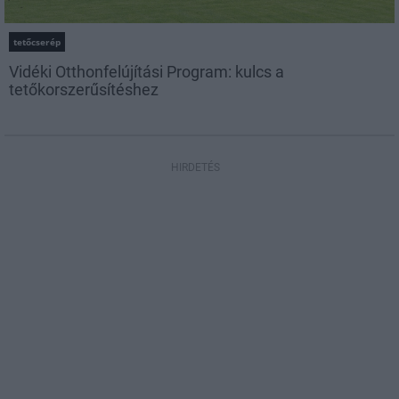
tetőcserép
Vidéki Otthonfelújítási Program: kulcs a
tetőkorszerűsítéshez
HIRDETÉS