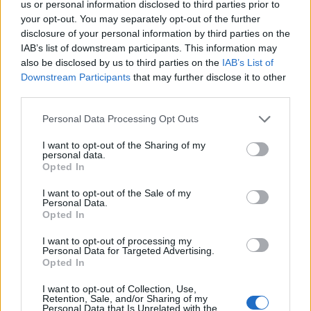
us or personal information disclosed to third parties prior to
Tető, ami évtizedeken át gondoskodik a családról
your opt-out. You may separately opt-out of the further
disclosure of your personal information by third parties on the
Kirakat
IAB’s list of downstream participants. This information may
also be disclosed by us to third parties on the
IAB’s List of
Downstream Participants
that may further disclose it to other
third parties.
Please note that this website/app uses one or more Google
Personal Data Processing Opt Outs
services and may gather and store information including but
not limited to your visit or usage behaviour. You may click to
I want to opt-out of the Sharing of my
personal data.
grant or deny consent to Google and its third-party tags to
Opted In
use your data for below specified purposes in below Google
consent section.
I want to opt-out of the Sale of my
Personal Data.
Opted In
Döntsön könnyedén: válassza az akciós Synus
I want to opt-out of processing my
tetőcserepet!
Personal Data for Targeted Advertising.
Opted In
Kirakat
I want to opt-out of Collection, Use,
Retention, Sale, and/or Sharing of my
Personal Data that Is Unrelated with the