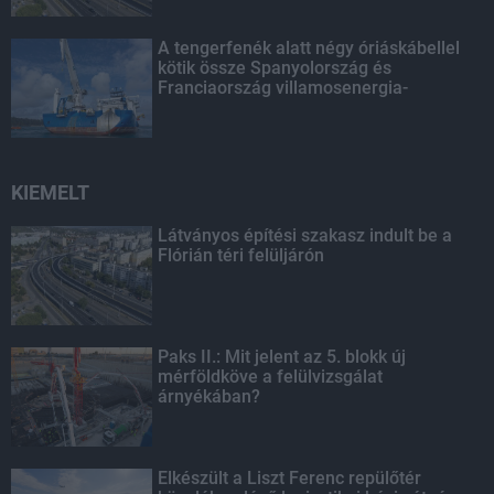
A tengerfenék alatt négy óriáskábellel
kötik össze Spanyolország és
Franciaország villamosenergia-
hálózatát
KIEMELT
Látványos építési szakasz indult be a
Flórián téri felüljárón
Paks II.: Mit jelent az 5. blokk új
mérföldköve a felülvizsgálat
árnyékában?
Elkészült a Liszt Ferenc repülőtér