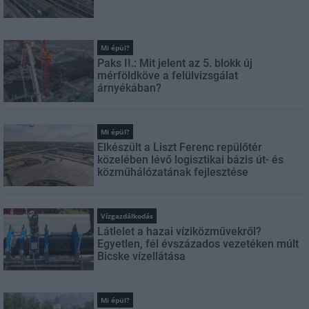
Mi épül?
Paks II.: Mit jelent az 5. blokk új
mérföldköve a felülvizsgálat
árnyékában?
Mi épül?
Elkészült a Liszt Ferenc repülőtér
közelében lévő logisztikai bázis út- és
közműhálózatának fejlesztése
Vízgazdálkodás
Látlelet a hazai víziközművekről?
Egyetlen, fél évszázados vezetéken múlt
Bicske vízellátása
Mi épül?