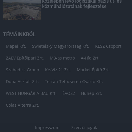
közelében lévő logisztikai bázis út- és
közműhálózatának fejlesztése
TÉMÁINKBÓL
Mapei Kft.
Swietelsky Magyarország Kft.
KÉSZ Csoport
ZÁÉV Építőipari Zrt.
M3-as metró
A-Híd Zrt.
Szabadics Group
Ke-Víz 21 Zrt.
Market Építő Zrt.
Duna Aszfalt Zrt.
Terrán Tetőcserép Gyártó Kft.
WEST HUNGÁRIA BAU Kft.
ÉVOSZ
Hunép Zrt.
Colas Alterra Zrt.
Impresszum
Szerzői jogok