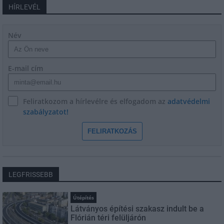
HÍRLEVÉL
Név
E-mail cím
Feliratkozom a hírlevélre és elfogadom az
adatvédelmi
szabályzatot!
FELIRATKOZÁS
LEGFRISSEBB
Útépítés
Látványos építési szakasz indult be a
Flórián téri felüljárón