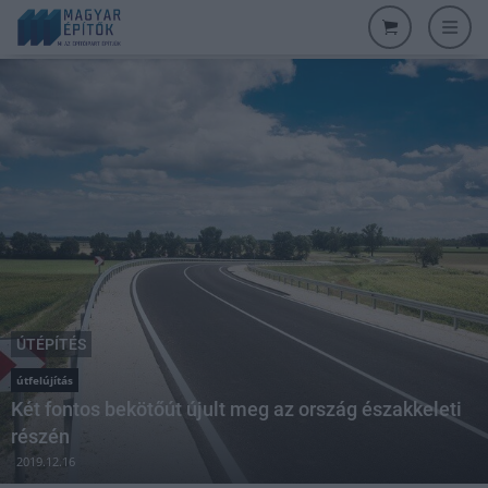
ÚTÉPÍTÉS
útfelújítás
Két fontos bekötőút újult meg az ország északkeleti
részén
2019.12.16