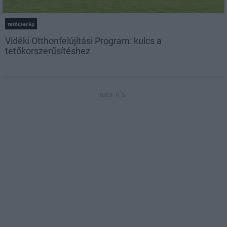
tetőcserép
Vidéki Otthonfelújítási Program: kulcs a
tetőkorszerűsítéshez
HIRDETÉS