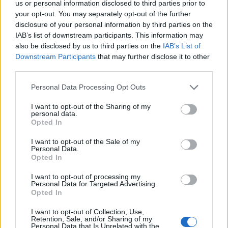
us or personal information disclosed to third parties prior to
Tető, ami évtizedeken át gondoskodik a családról
your opt-out. You may separately opt-out of the further
disclosure of your personal information by third parties on the
Kirakat
IAB’s list of downstream participants. This information may
also be disclosed by us to third parties on the
IAB’s List of
Downstream Participants
that may further disclose it to other
third parties.
Please note that this website/app uses one or more Google
Personal Data Processing Opt Outs
services and may gather and store information including but
not limited to your visit or usage behaviour. You may click to
I want to opt-out of the Sharing of my
personal data.
grant or deny consent to Google and its third-party tags to
Opted In
use your data for below specified purposes in below Google
consent section.
I want to opt-out of the Sale of my
Personal Data.
Opted In
Döntsön könnyedén: válassza az akciós Synus
I want to opt-out of processing my
tetőcserepet!
Personal Data for Targeted Advertising.
Opted In
Kirakat
I want to opt-out of Collection, Use,
Retention, Sale, and/or Sharing of my
Personal Data that Is Unrelated with the