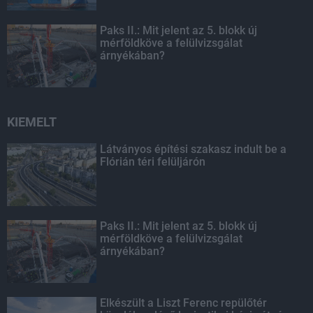
Paks II.: Mit jelent az 5. blokk új
mérföldköve a felülvizsgálat
árnyékában?
KIEMELT
Látványos építési szakasz indult be a
Flórián téri felüljárón
Paks II.: Mit jelent az 5. blokk új
mérföldköve a felülvizsgálat
árnyékában?
Elkészült a Liszt Ferenc repülőtér