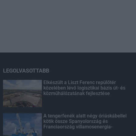
LEGOLVASOTTABB
Elkészült a Liszt Ferenc repülőtér
közelében lévő logisztikai bázis út- és
közműhálózatának fejlesztése
A tengerfenék alatt négy óriáskábellel
kötik össze Spanyolország és
Franciaország villamosenergia-
hálózatát