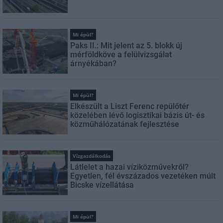
Mi épül?
Paks II.: Mit jelent az 5. blokk új
mérföldköve a felülvizsgálat
árnyékában?
Mi épül?
Elkészült a Liszt Ferenc repülőtér
közelében lévő logisztikai bázis út- és
közműhálózatának fejlesztése
Vízgazdálkodás
Látlelet a hazai víziközművekről?
Egyetlen, fél évszázados vezetéken múlt
Bicske vízellátása
Mi épül?