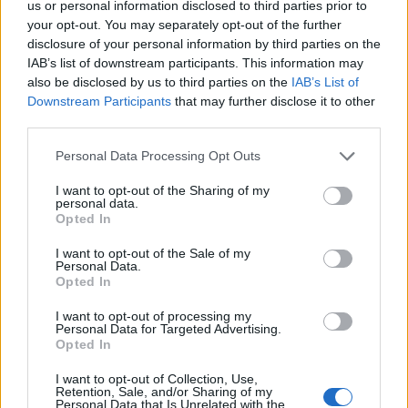
us or personal information disclosed to third parties prior to
Tető, ami évtizedeken át gondoskodik a családról
your opt-out. You may separately opt-out of the further
disclosure of your personal information by third parties on the
Kirakat
IAB’s list of downstream participants. This information may
also be disclosed by us to third parties on the
IAB’s List of
Downstream Participants
that may further disclose it to other
third parties.
Please note that this website/app uses one or more Google
Personal Data Processing Opt Outs
services and may gather and store information including but
not limited to your visit or usage behaviour. You may click to
I want to opt-out of the Sharing of my
personal data.
grant or deny consent to Google and its third-party tags to
Opted In
use your data for below specified purposes in below Google
consent section.
I want to opt-out of the Sale of my
Personal Data.
Opted In
Döntsön könnyedén: válassza az akciós Synus
I want to opt-out of processing my
tetőcserepet!
Personal Data for Targeted Advertising.
Opted In
Kirakat
I want to opt-out of Collection, Use,
Retention, Sale, and/or Sharing of my
Personal Data that Is Unrelated with the