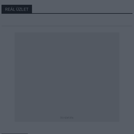
REÁL ÜZLET
hirdetés