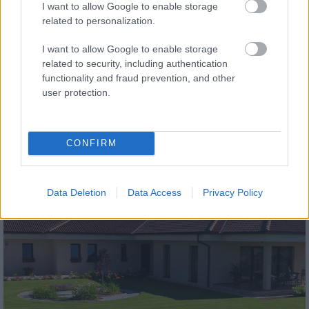
I want to allow Google to enable storage
related to personalization.
I want to allow Google to enable storage
related to security, including authentication
functionality and fraud prevention, and other
tetőcserép
user protection.
Modern letisztultság és klasszikus stílus
megteremtése sík tetőcserepekkel
CONFIRM
Kirakat
Data Deletion
Data Access
Privacy Policy