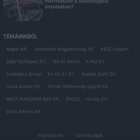
mérföldköve a felülvizsgálat
árnyékában?
TÉMÁINKBÓL
Mapei Kft.
Swietelsky Magyarország Kft.
KÉSZ Csoport
ZÁÉV Építőipari Zrt.
M3-as metró
A-Híd Zrt.
Szabadics Group
Ke-Víz 21 Zrt.
Market Építő Zrt.
Duna Aszfalt Zrt.
Terrán Tetőcserép Gyártó Kft.
WEST HUNGÁRIA BAU Kft.
ÉVOSZ
Hunép Zrt.
Colas Alterra Zrt.
Impresszum
Szerzői jogok