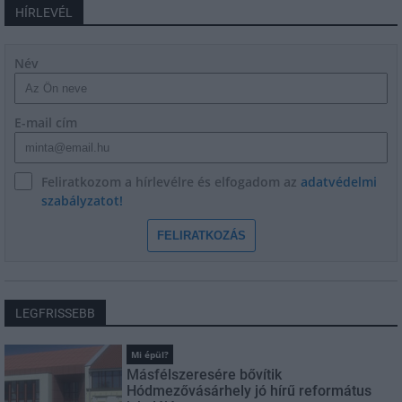
HÍRLEVÉL
Név
E-mail cím
Feliratkozom a hírlevélre és elfogadom az
adatvédelmi
szabályzatot!
FELIRATKOZÁS
LEGFRISSEBB
Mi épül?
Másfélszeresére bővítik
Hódmezővásárhely jó hírű református