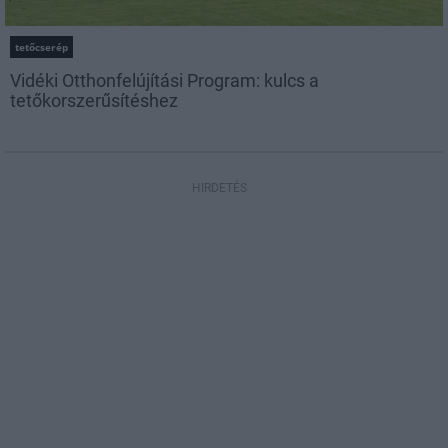
tetőcserép
Vidéki Otthonfelújítási Program: kulcs a
tetőkorszerűsítéshez
HIRDETÉS