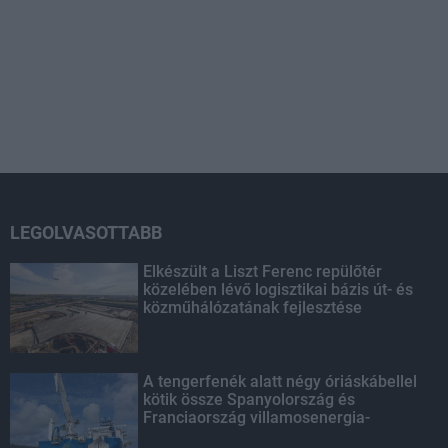
LEGOLVASOTTABB
Elkészült a Liszt Ferenc repülőtér
közelében lévő logisztikai bázis út- és
közműhálózatának fejlesztése
A tengerfenék alatt négy óriáskábellel
kötik össze Spanyolország és
Franciaország villamosenergia-
hálózatát