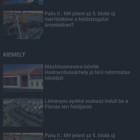
Paks II.: Mit jelent az 5. blokk új
mérföldköve a felülvizsgálat
árnyékában?
KIEMELT
Másfélszeresére bővítik
Hódmezővásárhely jó hírű református
iskoláját
Látványos építési szakasz indult be a
Flórián téri felüljárón
Paks II.: Mit jelent az 5. blokk új