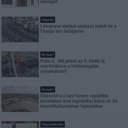
iskoláját
Útépítés
Látványos építési szakasz indult be a
Flórián téri felüljárón
Mi épül?
Paks II.: Mit jelent az 5. blokk új
mérföldköve a felülvizsgálat
árnyékában?
Mi épül?
Elkészült a Liszt Ferenc repülőtér
közelében lévő logisztikai bázis út- és
közműhálózatának fejlesztése
Vízgazdálkodás