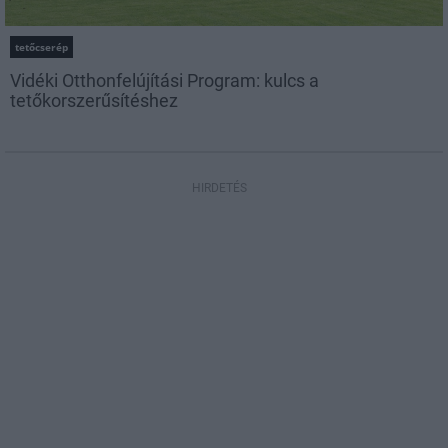
tetőcserép
Vidéki Otthonfelújítási Program: kulcs a
tetőkorszerűsítéshez
HIRDETÉS