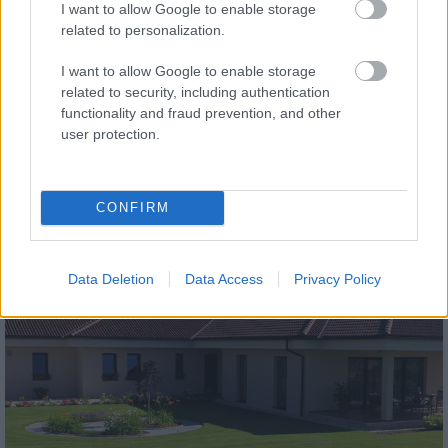
I want to allow Google to enable storage
related to personalization.
I want to allow Google to enable storage
related to security, including authentication
functionality and fraud prevention, and other
tetőcserép
user protection.
Modern letisztultság és klasszikus stílus
megteremtése sík tetőcserepekkel
CONFIRM
Kirakat
Data Deletion
Data Access
Privacy Policy