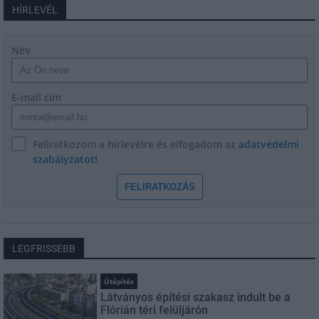
HÍRLEVÉL
Név
E-mail cím
Feliratkozom a hírlevélre és elfogadom az
adatvédelmi
szabályzatot!
FELIRATKOZÁS
LEGFRISSEBB
Útépítés
Látványos építési szakasz indult be a
Flórián téri felüljárón