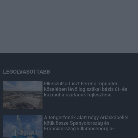
LEGOLVASOTTABB
Elkészült a Liszt Ferenc repülőtér
közelében lévő logisztikai bázis út- és
közműhálózatának fejlesztése
A tengerfenék alatt négy óriáskábellel
kötik össze Spanyolország és
Franciaország villamosenergia-
hálózatát