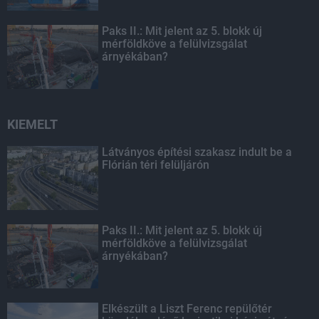
Paks II.: Mit jelent az 5. blokk új
mérföldköve a felülvizsgálat
árnyékában?
KIEMELT
Látványos építési szakasz indult be a
Flórián téri felüljárón
Paks II.: Mit jelent az 5. blokk új
mérföldköve a felülvizsgálat
árnyékában?
Elkészült a Liszt Ferenc repülőtér