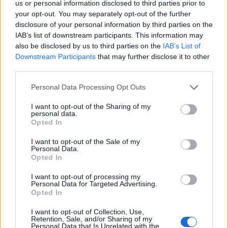
us or personal information disclosed to third parties prior to
Tető, ami évtizedeken át gondoskodik a családról
your opt-out. You may separately opt-out of the further
disclosure of your personal information by third parties on the
Kirakat
IAB’s list of downstream participants. This information may
also be disclosed by us to third parties on the
IAB’s List of
Downstream Participants
that may further disclose it to other
third parties.
Please note that this website/app uses one or more Google
Personal Data Processing Opt Outs
services and may gather and store information including but
not limited to your visit or usage behaviour. You may click to
I want to opt-out of the Sharing of my
personal data.
grant or deny consent to Google and its third-party tags to
Opted In
use your data for below specified purposes in below Google
consent section.
I want to opt-out of the Sale of my
Personal Data.
Opted In
Döntsön könnyedén: válassza az akciós Synus
I want to opt-out of processing my
tetőcserepet!
Personal Data for Targeted Advertising.
Opted In
Kirakat
I want to opt-out of Collection, Use,
Retention, Sale, and/or Sharing of my
Personal Data that Is Unrelated with the