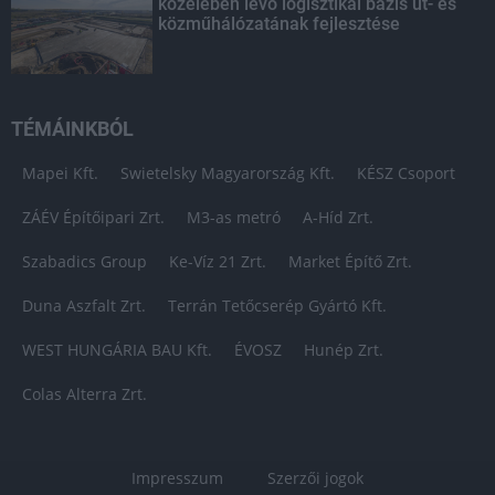
közelében lévő logisztikai bázis út- és
közműhálózatának fejlesztése
TÉMÁINKBÓL
Mapei Kft.
Swietelsky Magyarország Kft.
KÉSZ Csoport
ZÁÉV Építőipari Zrt.
M3-as metró
A-Híd Zrt.
Szabadics Group
Ke-Víz 21 Zrt.
Market Építő Zrt.
Duna Aszfalt Zrt.
Terrán Tetőcserép Gyártó Kft.
WEST HUNGÁRIA BAU Kft.
ÉVOSZ
Hunép Zrt.
Colas Alterra Zrt.
Impresszum
Szerzői jogok