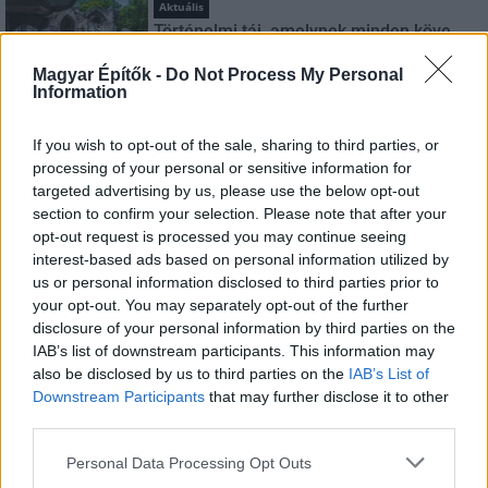
Aktuális
Történelmi táj, amelynek minden köve
mesél – megújul a tatai Angolkert
Magyar Építők -
Do Not Process My Personal
Information
Útépítés
If you wish to opt-out of the sale, sharing to third parties, or
M1 bővítés: már zajlik a teljesen új
processing of your personal or sensitive information for
Bicske Kelet csomópont építése
targeted advertising by us, please use the below opt-out
section to confirm your selection. Please note that after your
opt-out request is processed you may continue seeing
interest-based ads based on personal information utilized by
Kötött pálya
us or personal information disclosed to third parties prior to
Új gyalogosátkelők és jelzőlámpás
your opt-out. You may separately opt-out of the further
csomópont épül Angyalföldön
disclosure of your personal information by third parties on the
IAB’s list of downstream participants. This information may
also be disclosed by us to third parties on the
IAB’s List of
Downstream Participants
that may further disclose it to other
Mi épül?
third parties.
Másfélszeresére bővítik
Hódmezővásárhely jó hírű református
Please note that this website/app uses one or more Google
Personal Data Processing Opt Outs
iskoláját
services and may gather and store information including but