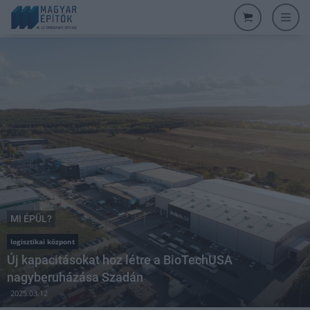
MI ÉPÜL?
logisztikai központ
Új kapacitásokat hoz létre a BioTechUSA
nagyberuházása Szadán
2025.03.12