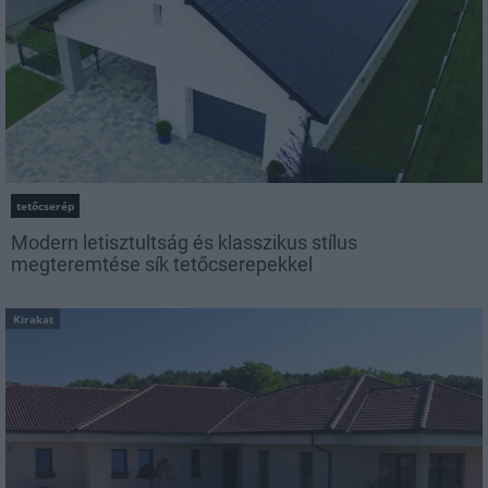
tetőcserép
Modern letisztultság és klasszikus stílus
megteremtése sík tetőcserepekkel
Kirakat