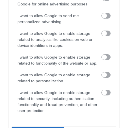
Google for online advertising purposes.
I want to allow Google to send me
Tető, ami évtizedeken át gondoskodik a családról
personalized advertising.
I want to allow Google to enable storage
Kirakat
related to analytics like cookies on web or
device identifiers in apps.
I want to allow Google to enable storage
related to functionality of the website or app.
I want to allow Google to enable storage
related to personalization.
I want to allow Google to enable storage
related to security, including authentication
functionality and fraud prevention, and other
Döntsön könnyedén: válassza az akciós Synus
user protection.
tetőcserepet!