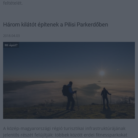
feltételét.
Három kilátót építenek a Pilisi Parkerdőben
2018.04.03
Mi épül?
A közép-magyarországi régió turisztikai infrastruktúrájának
jelentős részét felújítják: többek között erdei fitnessparkokat