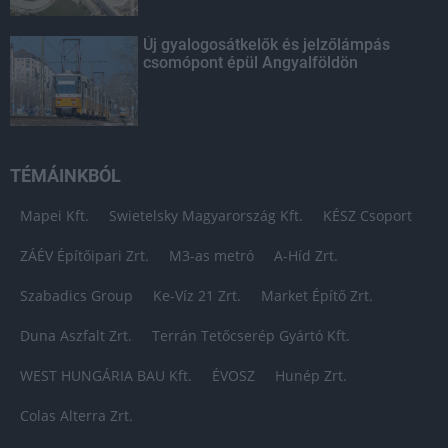
Új gyalogosátkelők és jelzőlámpás
csomópont épül Angyalföldön
TÉMÁINKBÓL
Mapei Kft.
Swietelsky Magyarország Kft.
KÉSZ Csoport
ZÁÉV Építőipari Zrt.
M3-as metró
A-Híd Zrt.
Szabadics Group
Ke-Víz 21 Zrt.
Market Építő Zrt.
Duna Aszfalt Zrt.
Terrán Tetőcserép Gyártó Kft.
WEST HUNGÁRIA BAU Kft.
ÉVOSZ
Hunép Zrt.
Colas Alterra Zrt.