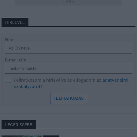
hirdetés
HÍRLEVÉL
Név
E-mail cím
Feliratkozom a hírlevélre és elfogadom az
adatvédelmi
szabályzatot!
FELIRATKOZÁS
LEGFRISSEBB