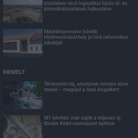
közelében lévő logisztikai bázis út- és
közműhálózatának fejlesztése
Másfélszeresére bővítik
Hódmezővásárhely jó hírű református
iskoláját
KIEMELT
Történelmi táj, amelynek minden köve
mesél – megújul a tatai Angolkert
M1 bővítés: már zajlik a teljesen új
Bicske Kelet csomópont építése