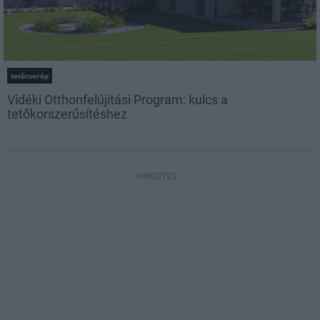
tetőcserép
Vidéki Otthonfelújítási Program: kulcs a
tetőkorszerűsítéshez
HIRDETÉS