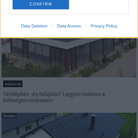
Kirakat
CONFIRM
Data Deletion
Data Access
Privacy Policy
tetőcserép
Tetőépítés -és felújítás? Legyen tudatos a
költségtervezésben!
Kirakat