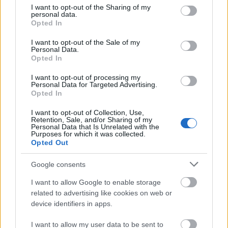
not limited to your visit or usage behaviour. You may click to
I want to opt-out of the Sharing of my
personal data.
grant or deny consent to Google and its third-party tags to
Opted In
Útépítés
use your data for below specified purposes in below Google
Látványos építési szakasz indult be a
consent section.
I want to opt-out of the Sale of my
Flórián téri felüljárón
Personal Data.
Opted In
I want to opt-out of processing my
Personal Data for Targeted Advertising.
Opted In
KIRAKAT
I want to opt-out of Collection, Use,
Retention, Sale, and/or Sharing of my
Kirakat
Personal Data that Is Unrelated with the
Purposes for which it was collected.
Opted Out
Google consents
I want to allow Google to enable storage
related to advertising like cookies on web or
device identifiers in apps.
I want to allow my user data to be sent to